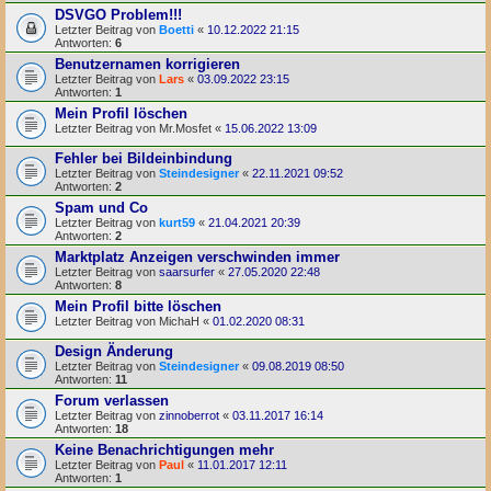
DSVGO Problem!!!
Letzter Beitrag von
Boetti
«
10.12.2022 21:15
Antworten:
6
Benutzernamen korrigieren
Letzter Beitrag von
Lars
«
03.09.2022 23:15
Antworten:
1
Mein Profil löschen
Letzter Beitrag von
Mr.Mosfet
«
15.06.2022 13:09
Fehler bei Bildeinbindung
Letzter Beitrag von
Steindesigner
«
22.11.2021 09:52
Antworten:
2
Spam und Co
Letzter Beitrag von
kurt59
«
21.04.2021 20:39
Antworten:
2
Marktplatz Anzeigen verschwinden immer
Letzter Beitrag von
saarsurfer
«
27.05.2020 22:48
Antworten:
8
Mein Profil bitte löschen
Letzter Beitrag von
MichaH
«
01.02.2020 08:31
Design Änderung
Letzter Beitrag von
Steindesigner
«
09.08.2019 08:50
Antworten:
11
Forum verlassen
Letzter Beitrag von
zinnoberrot
«
03.11.2017 16:14
Antworten:
18
Keine Benachrichtigungen mehr
Letzter Beitrag von
Paul
«
11.01.2017 12:11
Antworten:
1