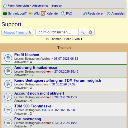
Foren-Übersicht
Allgemeines
Support
Schnellzugriff
Wiki
Kalender
FAQ
Registrieren
Anmelden
Support
Neues Thema
19 Themen • Seite
1
von
1
Themen
Profil löschen
Letzter Beitrag von
Wolles
«
03.07.2026 08:33
Antworten:
4
Änderung Emailadresse
Letzter Beitrag von
ddiver
«
27.06.2026 18:43
Antworten:
12
Keine Beitragserstellung im TDM Forum möglich
Letzter Beitrag von
Lars
«
30.05.2026 07:32
Antworten:
3
Account noch nicht aktiviert
Letzter Beitrag von
ddiver
«
20.03.2026 15:00
Antworten:
4
TDM 900 Frontmaske
Letzter Beitrag von
TvH
«
09.02.2025 07:50
Antworten:
2
Forumszugang
Letzter Beitrag von
ddiver
«
13.03.2024 19:29
Antworten:
7