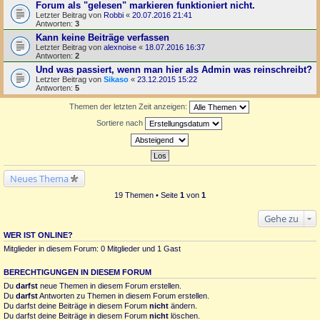
Forum als "gelesen" markieren funktioniert nicht.
Letzter Beitrag von
Robbi
«
20.07.2016 21:41
Antworten:
3
Kann keine Beiträge verfassen
Letzter Beitrag von
alexnoise
«
18.07.2016 16:37
Antworten:
2
Und was passiert, wenn man hier als Admin was reinschreibt?
Letzter Beitrag von
Sikaso
«
23.12.2015 15:22
Antworten:
5
Themen der letzten Zeit anzeigen:
Sortiere nach
Neues Thema
19 Themen • Seite
1
von
1
Gehe zu
WER IST ONLINE?
Mitglieder in diesem Forum: 0 Mitglieder und 1 Gast
BERECHTIGUNGEN IN DIESEM FORUM
Du
darfst
neue Themen in diesem Forum erstellen.
Du
darfst
Antworten zu Themen in diesem Forum erstellen.
Du darfst deine Beiträge in diesem Forum
nicht
ändern.
Du darfst deine Beiträge in diesem Forum
nicht
löschen.