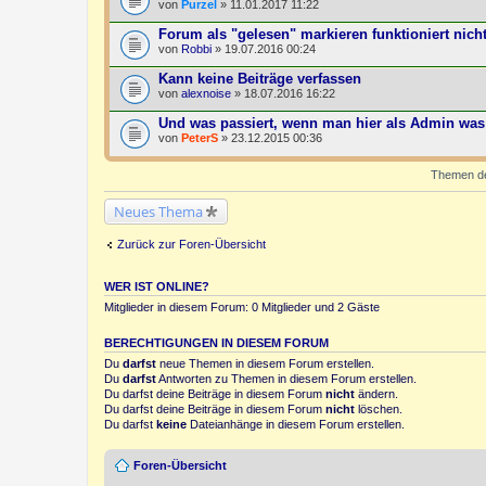
von
Purzel
» 11.01.2017 11:22
Forum als "gelesen" markieren funktioniert nicht
von
Robbi
» 19.07.2016 00:24
Kann keine Beiträge verfassen
von
alexnoise
» 18.07.2016 16:22
Und was passiert, wenn man hier als Admin was 
von
PeterS
» 23.12.2015 00:36
Themen der
Neues Thema
Zurück zur Foren-Übersicht
WER IST ONLINE?
Mitglieder in diesem Forum: 0 Mitglieder und 2 Gäste
BERECHTIGUNGEN IN DIESEM FORUM
Du
darfst
neue Themen in diesem Forum erstellen.
Du
darfst
Antworten zu Themen in diesem Forum erstellen.
Du darfst deine Beiträge in diesem Forum
nicht
ändern.
Du darfst deine Beiträge in diesem Forum
nicht
löschen.
Du darfst
keine
Dateianhänge in diesem Forum erstellen.
Foren-Übersicht