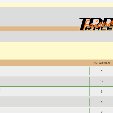
ANTWORTEN
4
12
h
3
4
2