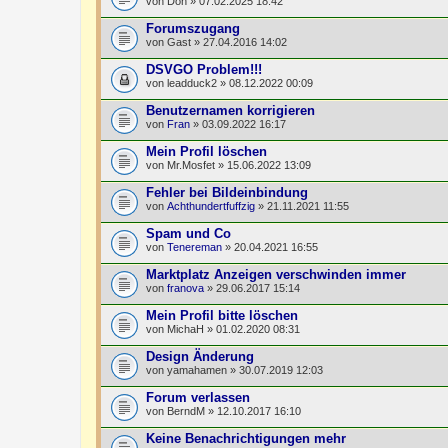
von
Don
» 07.02.2025 18:42
Forumszugang
von
Gast
» 27.04.2016 14:02
DSVGO Problem!!!
von
leadduck2
» 08.12.2022 00:09
Benutzernamen korrigieren
von
Fran
» 03.09.2022 16:17
Mein Profil löschen
von
Mr.Mosfet
» 15.06.2022 13:09
Fehler bei Bildeinbindung
von
Achthundertfuffzig
» 21.11.2021 11:55
Spam und Co
von
Tenereman
» 20.04.2021 16:55
Marktplatz Anzeigen verschwinden immer
von
franova
» 29.06.2017 15:14
Mein Profil bitte löschen
von
MichaH
» 01.02.2020 08:31
Design Änderung
von
yamahamen
» 30.07.2019 12:03
Forum verlassen
von
BerndM
» 12.10.2017 16:10
Keine Benachrichtigungen mehr