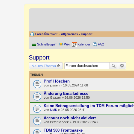
Foren-Übersicht
Allgemeines
Support
Schnellzugriff
Wiki
Kalender
FAQ
Support
Neues Thema
THEMEN
Profil löschen
von
jossen
» 10.05.2024 11:08
Änderung Emailadresse
von
Gazzer
» 26.06.2026 13:50
Keine Beitragserstellung im TDM Forum möglic
von
NMK
» 28.05.2026 23:41
Account noch nicht aktiviert
von
PeterScheck
» 19.03.2026 21:43
TDM 900 Frontmaske