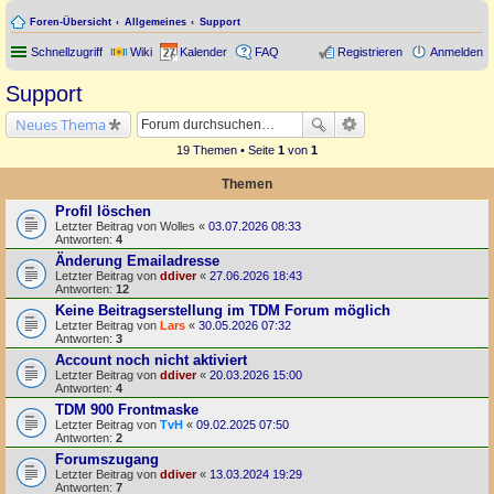
Foren-Übersicht
Allgemeines
Support
Schnellzugriff
Wiki
Kalender
FAQ
Registrieren
Anmelden
Support
Neues Thema
19 Themen • Seite
1
von
1
Themen
Profil löschen
Letzter Beitrag von
Wolles
«
03.07.2026 08:33
Antworten:
4
Änderung Emailadresse
Letzter Beitrag von
ddiver
«
27.06.2026 18:43
Antworten:
12
Keine Beitragserstellung im TDM Forum möglich
Letzter Beitrag von
Lars
«
30.05.2026 07:32
Antworten:
3
Account noch nicht aktiviert
Letzter Beitrag von
ddiver
«
20.03.2026 15:00
Antworten:
4
TDM 900 Frontmaske
Letzter Beitrag von
TvH
«
09.02.2025 07:50
Antworten:
2
Forumszugang
Letzter Beitrag von
ddiver
«
13.03.2024 19:29
Antworten:
7