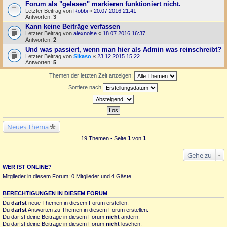
Forum als "gelesen" markieren funktioniert nicht.
Letzter Beitrag von
Robbi
«
20.07.2016 21:41
Antworten:
3
Kann keine Beiträge verfassen
Letzter Beitrag von
alexnoise
«
18.07.2016 16:37
Antworten:
2
Und was passiert, wenn man hier als Admin was reinschreibt?
Letzter Beitrag von
Sikaso
«
23.12.2015 15:22
Antworten:
5
Themen der letzten Zeit anzeigen:
Sortiere nach
Neues Thema
19 Themen • Seite
1
von
1
Gehe zu
WER IST ONLINE?
Mitglieder in diesem Forum: 0 Mitglieder und 4 Gäste
BERECHTIGUNGEN IN DIESEM FORUM
Du
darfst
neue Themen in diesem Forum erstellen.
Du
darfst
Antworten zu Themen in diesem Forum erstellen.
Du darfst deine Beiträge in diesem Forum
nicht
ändern.
Du darfst deine Beiträge in diesem Forum
nicht
löschen.