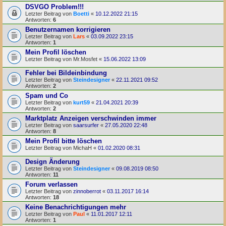
DSVGO Problem!!!
Letzter Beitrag von
Boetti
«
10.12.2022 21:15
Antworten:
6
Benutzernamen korrigieren
Letzter Beitrag von
Lars
«
03.09.2022 23:15
Antworten:
1
Mein Profil löschen
Letzter Beitrag von
Mr.Mosfet
«
15.06.2022 13:09
Fehler bei Bildeinbindung
Letzter Beitrag von
Steindesigner
«
22.11.2021 09:52
Antworten:
2
Spam und Co
Letzter Beitrag von
kurt59
«
21.04.2021 20:39
Antworten:
2
Marktplatz Anzeigen verschwinden immer
Letzter Beitrag von
saarsurfer
«
27.05.2020 22:48
Antworten:
8
Mein Profil bitte löschen
Letzter Beitrag von
MichaH
«
01.02.2020 08:31
Design Änderung
Letzter Beitrag von
Steindesigner
«
09.08.2019 08:50
Antworten:
11
Forum verlassen
Letzter Beitrag von
zinnoberrot
«
03.11.2017 16:14
Antworten:
18
Keine Benachrichtigungen mehr
Letzter Beitrag von
Paul
«
11.01.2017 12:11
Antworten:
1