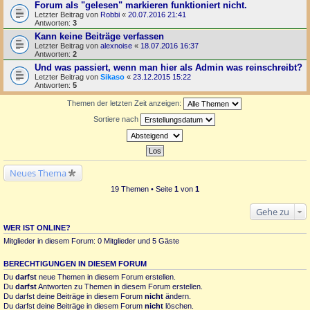
Forum als "gelesen" markieren funktioniert nicht.
Letzter Beitrag von
Robbi
«
20.07.2016 21:41
Antworten:
3
Kann keine Beiträge verfassen
Letzter Beitrag von
alexnoise
«
18.07.2016 16:37
Antworten:
2
Und was passiert, wenn man hier als Admin was reinschreibt?
Letzter Beitrag von
Sikaso
«
23.12.2015 15:22
Antworten:
5
Themen der letzten Zeit anzeigen:
Sortiere nach
Neues Thema
19 Themen • Seite
1
von
1
Gehe zu
WER IST ONLINE?
Mitglieder in diesem Forum: 0 Mitglieder und 5 Gäste
BERECHTIGUNGEN IN DIESEM FORUM
Du
darfst
neue Themen in diesem Forum erstellen.
Du
darfst
Antworten zu Themen in diesem Forum erstellen.
Du darfst deine Beiträge in diesem Forum
nicht
ändern.
Du darfst deine Beiträge in diesem Forum
nicht
löschen.