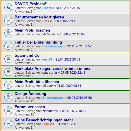
DSVGO Problem!!!
Letzter Beitrag von
Boetti
«
10.12.2022 21:15
Antworten:
6
Benutzernamen korrigieren
Letzter Beitrag von
Lars
«
03.09.2022 23:15
Antworten:
1
Mein Profil löschen
Letzter Beitrag von
Mr.Mosfet
«
15.06.2022 13:09
Fehler bei Bildeinbindung
Letzter Beitrag von
Steindesigner
«
22.11.2021 09:52
Antworten:
2
Spam und Co
Letzter Beitrag von
kurt59
«
21.04.2021 20:39
Antworten:
2
Marktplatz Anzeigen verschwinden immer
Letzter Beitrag von
saarsurfer
«
27.05.2020 22:48
Antworten:
8
Mein Profil bitte löschen
Letzter Beitrag von
MichaH
«
01.02.2020 08:31
Design Änderung
Letzter Beitrag von
Steindesigner
«
09.08.2019 08:50
Antworten:
11
Forum verlassen
Letzter Beitrag von
zinnoberrot
«
03.11.2017 16:14
Antworten:
18
Keine Benachrichtigungen mehr
Letzter Beitrag von
Paul
«
11.01.2017 12:11
Antworten:
1