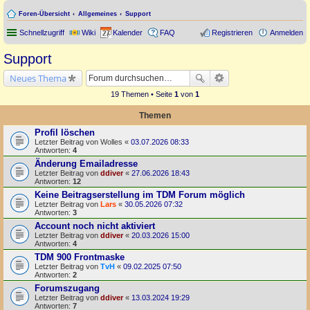
Foren-Übersicht
Allgemeines
Support
Schnellzugriff
Wiki
Kalender
FAQ
Registrieren
Anmelden
Support
Neues Thema
19 Themen • Seite
1
von
1
Themen
Profil löschen
Letzter Beitrag von
Wolles
«
03.07.2026 08:33
Antworten:
4
Änderung Emailadresse
Letzter Beitrag von
ddiver
«
27.06.2026 18:43
Antworten:
12
Keine Beitragserstellung im TDM Forum möglich
Letzter Beitrag von
Lars
«
30.05.2026 07:32
Antworten:
3
Account noch nicht aktiviert
Letzter Beitrag von
ddiver
«
20.03.2026 15:00
Antworten:
4
TDM 900 Frontmaske
Letzter Beitrag von
TvH
«
09.02.2025 07:50
Antworten:
2
Forumszugang
Letzter Beitrag von
ddiver
«
13.03.2024 19:29
Antworten:
7