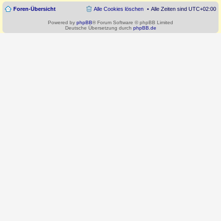
Foren-Übersicht
Alle Cookies löschen
Alle Zeiten sind
UTC+02:00
Powered by
phpBB
® Forum Software © phpBB Limited
Deutsche Übersetzung durch
phpBB.de