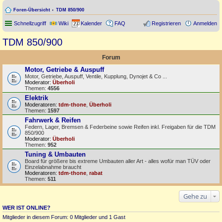
Foren-Übersicht
TDM 850/900
Schnellzugriff
Wiki
Kalender
FAQ
Registrieren
Anmelden
TDM 850/900
Forum
Motor, Getriebe & Auspuff
Motor, Getriebe, Auspuff, Ventile, Kupplung, Dynojet & Co ...
Moderator:
Überholi
Themen:
4556
Elektrik
Moderatoren:
tdm-thone
,
Überholi
Themen:
1597
Fahrwerk & Reifen
Federn, Lager, Bremsen & Federbeine sowie Reifen inkl. Freigaben für die TDM
850/900
Moderator:
Überholi
Themen:
952
Tuning & Umbauten
Board für größere bis extreme Umbauten aller Art - alles wofür man TÜV oder
Einzelabnahme braucht
Moderatoren:
tdm-thone
,
rabat
Themen:
511
Gehe zu
WER IST ONLINE?
Mitglieder in diesem Forum: 0 Mitglieder und 1 Gast