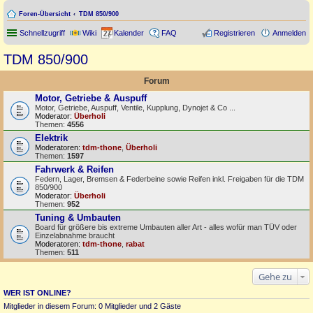
Foren-Übersicht
TDM 850/900
Schnellzugriff
Wiki
Kalender
FAQ
Registrieren
Anmelden
TDM 850/900
Forum
Motor, Getriebe & Auspuff
Motor, Getriebe, Auspuff, Ventile, Kupplung, Dynojet & Co ...
Moderator:
Überholi
Themen:
4556
Elektrik
Moderatoren:
tdm-thone
,
Überholi
Themen:
1597
Fahrwerk & Reifen
Federn, Lager, Bremsen & Federbeine sowie Reifen inkl. Freigaben für die TDM
850/900
Moderator:
Überholi
Themen:
952
Tuning & Umbauten
Board für größere bis extreme Umbauten aller Art - alles wofür man TÜV oder
Einzelabnahme braucht
Moderatoren:
tdm-thone
,
rabat
Themen:
511
Gehe zu
WER IST ONLINE?
Mitglieder in diesem Forum: 0 Mitglieder und 2 Gäste