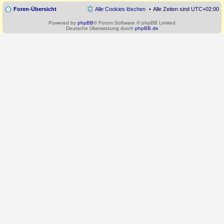
Foren-Übersicht
Alle Cookies löschen
Alle Zeiten sind
UTC+02:00
Powered by
phpBB
® Forum Software © phpBB Limited
Deutsche Übersetzung durch
phpBB.de