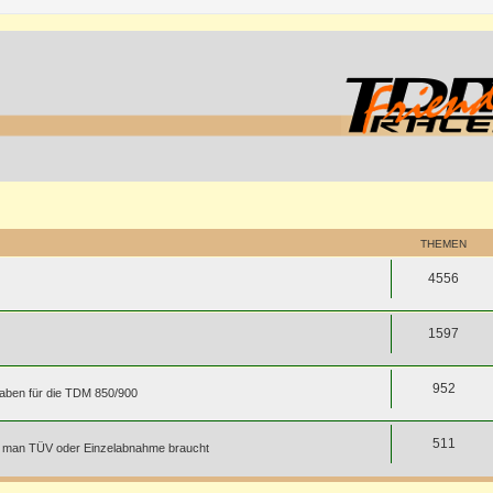
THEMEN
4556
1597
952
gaben für die TDM 850/900
511
für man TÜV oder Einzelabnahme braucht