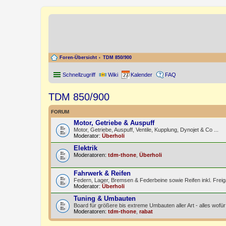
Foren-Übersicht
TDM 850/900
Schnellzugriff
Wiki
Kalender
FAQ
TDM 850/900
FORUM
Motor, Getriebe & Auspuff
Motor, Getriebe, Auspuff, Ventile, Kupplung, Dynojet & Co ...
Moderator:
Überholi
Elektrik
Moderatoren:
tdm-thone
,
Überholi
Fahrwerk & Reifen
Federn, Lager, Bremsen & Federbeine sowie Reifen inkl. Frei
Moderator:
Überholi
Tuning & Umbauten
Board für größere bis extreme Umbauten aller Art - alles wo
Moderatoren:
tdm-thone
,
rabat