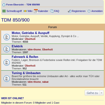
Foren-Übersicht
TDM 850/900
Schnellzugriff
Wiki
Kalender
FAQ
Registrieren
Anmelden
TDM 850/900
Forum
Motor, Getriebe & Auspuff
Motor, Getriebe, Auspuff, Ventile, Kupplung, Dynojet & Co ...
Moderator:
Überholi
Themen:
4556
Elektrik
Moderatoren:
tdm-thone
,
Überholi
Themen:
1597
Fahrwerk & Reifen
Federn, Lager, Bremsen & Federbeine sowie Reifen inkl. Freigaben für die TDM
850/900
Moderator:
Überholi
Themen:
952
Tuning & Umbauten
Board für größere bis extreme Umbauten aller Art - alles wofür man TÜV oder
Einzelabnahme braucht
Moderatoren:
tdm-thone
,
rabat
Themen:
511
Gehe zu
WER IST ONLINE?
Mitglieder in diesem Forum: 0 Mitglieder und 1 Gast