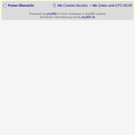
Foren-Übersicht
Alle Cookies löschen
Alle Zeiten sind
UTC+02:00
Powered by
phpBB
® Forum Software © phpBB Limited
Deutsche Übersetzung durch
phpBB.de