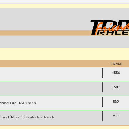
THEMEN
4556
1597
952
gaben für die TDM 850/900
511
für man TÜV oder Einzelabnahme braucht