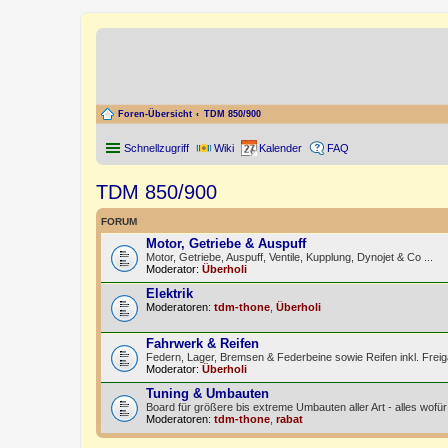
Foren-Übersicht
TDM 850/900
Schnellzugriff
Wiki
Kalender
FAQ
TDM 850/900
FORUM
Motor, Getriebe & Auspuff
Motor, Getriebe, Auspuff, Ventile, Kupplung, Dynojet & Co ...
Moderator:
Überholi
Elektrik
Moderatoren:
tdm-thone
,
Überholi
Fahrwerk & Reifen
Federn, Lager, Bremsen & Federbeine sowie Reifen inkl. Frei
Moderator:
Überholi
Tuning & Umbauten
Board für größere bis extreme Umbauten aller Art - alles wo
Moderatoren:
tdm-thone
,
rabat