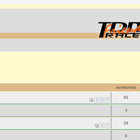
ANTWORTEN
60
1
2
3
3
29
1
2
0