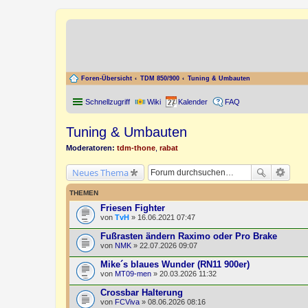
Foren-Übersicht
TDM 850/900
Tuning & Umbauten
Schnellzugriff
Wiki
Kalender
FAQ
Tuning & Umbauten
Moderatoren:
tdm-thone
,
rabat
Neues Thema
THEMEN
Friesen Fighter
von
TvH
» 16.06.2021 07:47
Fußrasten ändern Raximo oder Pro Brake
von
NMK
» 22.07.2026 09:07
Mike´s blaues Wunder (RN11 900er)
von
MT09-men
» 20.03.2026 11:32
Crossbar Halterung
von
FCViva
» 08.06.2026 08:16