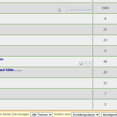
1580
1
…
60
61
62
63
64
8
22
23
0
en
48
1
2
 hätte........
20
12
7
3
 letzten Zeit anzeigen:
Sortiere nach