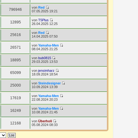
t
e
B
t
r
u
e
von
Red
e
a
e
796946
i
N
07.05.2025 19:21
r
g
s
t
e
B
t
r
u
e
von
T5Plus
e
a
e
12895
i
N
26.04.2025 12:25
r
g
s
t
e
B
t
r
u
e
von
Red
e
a
e
25616
i
N
14.04.2025 07:50
r
g
s
t
e
B
t
r
u
e
von
Yamaha-Men
e
a
e
26571
i
N
08.04.2025 21:25
r
g
s
t
e
B
t
r
u
e
von
bub0815
e
a
e
18895
i
N
29.03.2025 13:53
r
g
s
t
e
B
t
r
u
e
von
jensimharz
e
a
e
65099
i
N
18.09.2024 18:54
r
g
s
t
e
B
t
r
u
e
von
Steindesigner
e
a
e
25000
i
N
10.09.2024 13:39
r
g
s
t
e
B
t
r
u
e
von
Yamaha-Men
e
a
e
17619
i
N
22.08.2024 20:23
r
g
s
t
e
B
t
r
u
e
von
Yamaha-Men
e
a
e
16249
i
N
10.08.2024 21:45
r
g
s
t
e
B
t
r
u
e
von
Überholi
e
a
e
12168
i
N
05.08.2024 08:33
r
g
s
t
e
B
t
r
u
e
e
a
e
i
r
g