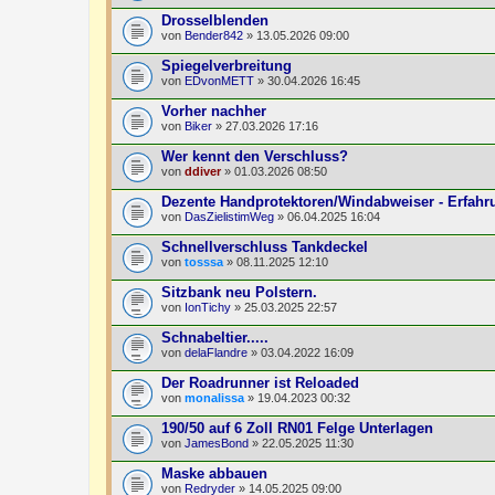
Drosselblenden
von
Bender842
» 13.05.2026 09:00
Spiegelverbreitung
von
EDvonMETT
» 30.04.2026 16:45
Vorher nachher
von
Biker
» 27.03.2026 17:16
Wer kennt den Verschluss?
von
ddiver
» 01.03.2026 08:50
Dezente Handprotektoren/Windabweiser - Erfah
von
DasZielistimWeg
» 06.04.2025 16:04
Schnellverschluss Tankdeckel
von
tosssa
» 08.11.2025 12:10
Sitzbank neu Polstern.
von
IonTichy
» 25.03.2025 22:57
Schnabeltier.....
von
delaFlandre
» 03.04.2022 16:09
Der Roadrunner ist Reloaded
von
monalissa
» 19.04.2023 00:32
190/50 auf 6 Zoll RN01 Felge Unterlagen
von
JamesBond
» 22.05.2025 11:30
Maske abbauen
von
Redryder
» 14.05.2025 09:00