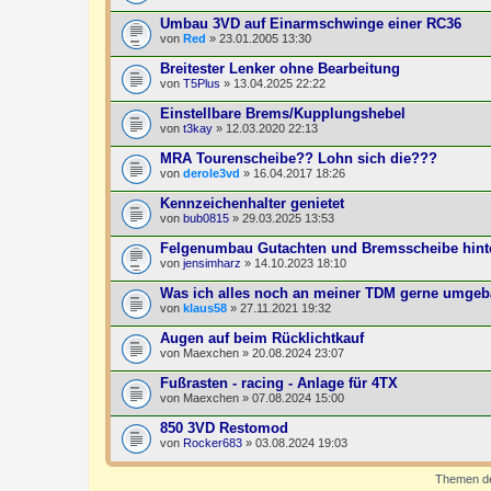
Umbau 3VD auf Einarmschwinge einer RC36
von
Red
» 23.01.2005 13:30
Breitester Lenker ohne Bearbeitung
von
T5Plus
» 13.04.2025 22:22
Einstellbare Brems/Kupplungshebel
von
t3kay
» 12.03.2020 22:13
MRA Tourenscheibe?? Lohn sich die???
von
derole3vd
» 16.04.2017 18:26
Kennzeichenhalter genietet
von
bub0815
» 29.03.2025 13:53
Felgenumbau Gutachten und Bremsscheibe hint
von
jensimharz
» 14.10.2023 18:10
Was ich alles noch an meiner TDM gerne umgebaut
von
klaus58
» 27.11.2021 19:32
Augen auf beim Rücklichtkauf
von
Maexchen
» 20.08.2024 23:07
Fußrasten - racing - Anlage für 4TX
von
Maexchen
» 07.08.2024 15:00
850 3VD Restomod
von
Rocker683
» 03.08.2024 19:03
Themen der