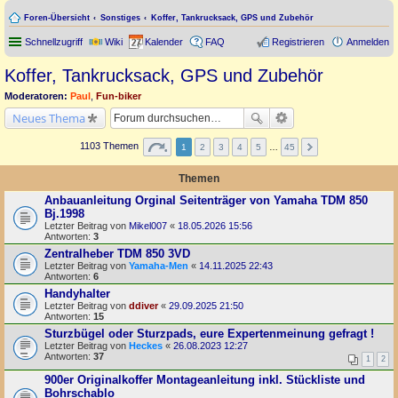
Foren-Übersicht
Sonstiges
Koffer, Tankrucksack, GPS und Zubehör
Schnellzugriff
Wiki
Kalender
FAQ
Registrieren
Anmelden
Koffer, Tankrucksack, GPS und Zubehör
Moderatoren:
Paul
,
Fun-biker
Neues Thema
1103 Themen
1
2
3
4
5
…
45
Themen
Anbauanleitung Orginal Seitenträger von Yamaha TDM 850
Bj.1998
Letzter Beitrag von
Mikel007
«
18.05.2026 15:56
Antworten:
3
Zentralheber TDM 850 3VD
Letzter Beitrag von
Yamaha-Men
«
14.11.2025 22:43
Antworten:
6
Handyhalter
Letzter Beitrag von
ddiver
«
29.09.2025 21:50
Antworten:
15
Sturzbügel oder Sturzpads, eure Expertenmeinung gefragt !
Letzter Beitrag von
Heckes
«
26.08.2023 12:27
Antworten:
37
1
2
900er Originalkoffer Montageanleitung inkl. Stückliste und
Bohrschablo