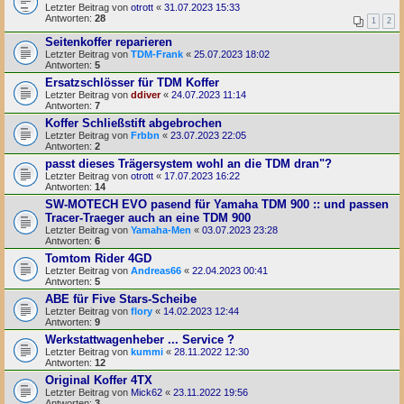
Letzter Beitrag von
otrott
«
31.07.2023 15:33
Antworten:
28
1
2
Seitenkoffer reparieren
Letzter Beitrag von
TDM-Frank
«
25.07.2023 18:02
Antworten:
5
Ersatzschlösser für TDM Koffer
Letzter Beitrag von
ddiver
«
24.07.2023 11:14
Antworten:
7
Koffer Schließstift abgebrochen
Letzter Beitrag von
Frbbn
«
23.07.2023 22:05
Antworten:
2
passt dieses Trägersystem wohl an die TDM dran"?
Letzter Beitrag von
otrott
«
17.07.2023 16:22
Antworten:
14
SW-MOTECH EVO pasend für Yamaha TDM 900 :: und passen
Tracer-Traeger auch an eine TDM 900
Letzter Beitrag von
Yamaha-Men
«
03.07.2023 23:28
Antworten:
6
Tomtom Rider 4GD
Letzter Beitrag von
Andreas66
«
22.04.2023 00:41
Antworten:
5
ABE für Five Stars-Scheibe
Letzter Beitrag von
flory
«
14.02.2023 12:44
Antworten:
9
Werkstattwagenheber ... Service ?
Letzter Beitrag von
kummi
«
28.11.2022 12:30
Antworten:
12
Original Koffer 4TX
Letzter Beitrag von
Mick62
«
23.11.2022 19:56
Antworten:
3