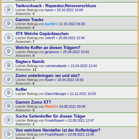
Tankrucksack - Reparatur,Reissverschluss
Letzter Beitrag von
hansi
«
29.10.2022 16:09
Antworten:
4
Garmin Tracks
Letzter Beitrag von
kurt59
«
12.10.2022 04:30
Antworten:
6
4TX Welche Gepäcktaschen
Letzter Beitrag von
JohnR
«
25.09.2022 12:46
Antworten:
7
Welche Koffer an diesen Trägern?
Letzter Beitrag von
jgraesser
«
25.09.2022 10:02
Antworten:
9
Bagtecs Namib
Letzter Beitrag von
carstenatlantic
«
21.04.2022 12:44
Antworten:
12
Zumo unterbringen: wo und wie?
Letzter Beitrag von
Koam
«
18.04.2022 16:56
Antworten:
6
Koffer
Letzter Beitrag von
Datschiburger
«
21.11.2021 10:03
Garmin Zumo XT?
Letzter Beitrag von
PeterS
«
24.08.2021 00:08
Antworten:
5
Suche Seitenkoffer für diesen Träger
Letzter Beitrag von
FrankRauert
«
23.08.2021 12:47
Antworten:
2
Von welchem Hersteller ist der Kofferträger?
Letzter Beitrag von
FrankRauert
«
23.08.2021 12:45
Antworten:
6