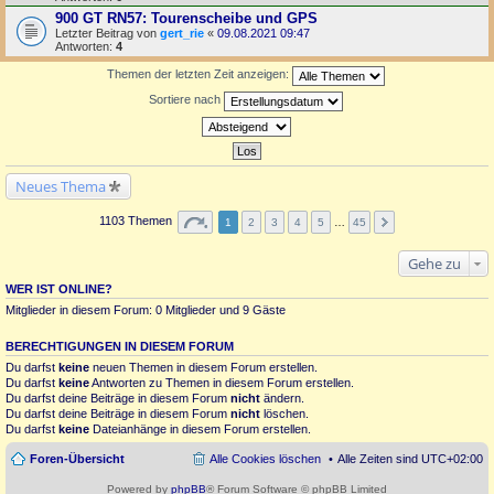
900 GT RN57: Tourenscheibe und GPS
Letzter Beitrag von
gert_rie
«
09.08.2021 09:47
Antworten:
4
Themen der letzten Zeit anzeigen:
Sortiere nach
Neues Thema
1103 Themen
1
2
3
4
5
…
45
Gehe zu
WER IST ONLINE?
Mitglieder in diesem Forum: 0 Mitglieder und 9 Gäste
BERECHTIGUNGEN IN DIESEM FORUM
Du darfst
keine
neuen Themen in diesem Forum erstellen.
Du darfst
keine
Antworten zu Themen in diesem Forum erstellen.
Du darfst deine Beiträge in diesem Forum
nicht
ändern.
Du darfst deine Beiträge in diesem Forum
nicht
löschen.
Du darfst
keine
Dateianhänge in diesem Forum erstellen.
Foren-Übersicht
Alle Cookies löschen
Alle Zeiten sind
UTC+02:00
Powered by
phpBB
® Forum Software © phpBB Limited