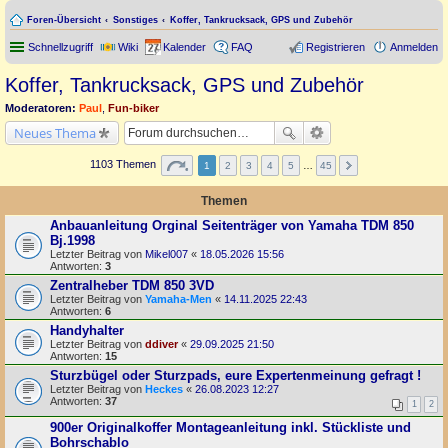
Foren-Übersicht
Sonstiges
Koffer, Tankrucksack, GPS und Zubehör
Schnellzugriff
Wiki
Kalender
FAQ
Registrieren
Anmelden
Koffer, Tankrucksack, GPS und Zubehör
Moderatoren:
Paul
,
Fun-biker
Neues Thema
1103 Themen
1
2
3
4
5
…
45
Themen
Anbauanleitung Orginal Seitenträger von Yamaha TDM 850
Bj.1998
Letzter Beitrag von
Mikel007
«
18.05.2026 15:56
Antworten:
3
Zentralheber TDM 850 3VD
Letzter Beitrag von
Yamaha-Men
«
14.11.2025 22:43
Antworten:
6
Handyhalter
Letzter Beitrag von
ddiver
«
29.09.2025 21:50
Antworten:
15
Sturzbügel oder Sturzpads, eure Expertenmeinung gefragt !
Letzter Beitrag von
Heckes
«
26.08.2023 12:27
Antworten:
37
1
2
900er Originalkoffer Montageanleitung inkl. Stückliste und
Bohrschablo