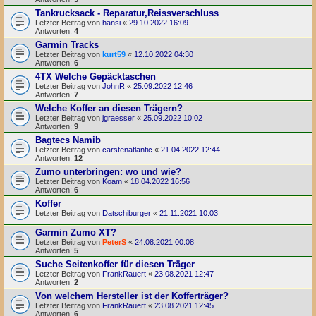
Tankrucksack - Reparatur,Reissverschluss
Letzter Beitrag von
hansi
«
29.10.2022 16:09
Antworten:
4
Garmin Tracks
Letzter Beitrag von
kurt59
«
12.10.2022 04:30
Antworten:
6
4TX Welche Gepäcktaschen
Letzter Beitrag von
JohnR
«
25.09.2022 12:46
Antworten:
7
Welche Koffer an diesen Trägern?
Letzter Beitrag von
jgraesser
«
25.09.2022 10:02
Antworten:
9
Bagtecs Namib
Letzter Beitrag von
carstenatlantic
«
21.04.2022 12:44
Antworten:
12
Zumo unterbringen: wo und wie?
Letzter Beitrag von
Koam
«
18.04.2022 16:56
Antworten:
6
Koffer
Letzter Beitrag von
Datschiburger
«
21.11.2021 10:03
Garmin Zumo XT?
Letzter Beitrag von
PeterS
«
24.08.2021 00:08
Antworten:
5
Suche Seitenkoffer für diesen Träger
Letzter Beitrag von
FrankRauert
«
23.08.2021 12:47
Antworten:
2
Von welchem Hersteller ist der Kofferträger?
Letzter Beitrag von
FrankRauert
«
23.08.2021 12:45
Antworten:
6