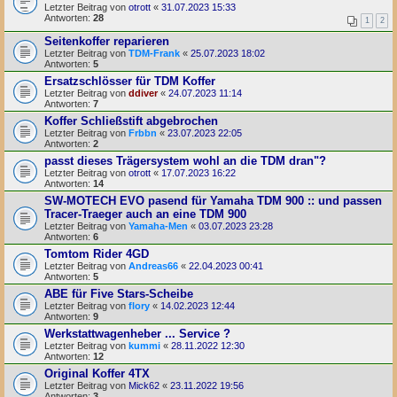
Letzter Beitrag von
otrott
«
31.07.2023 15:33
Antworten:
28
1
2
Seitenkoffer reparieren
Letzter Beitrag von
TDM-Frank
«
25.07.2023 18:02
Antworten:
5
Ersatzschlösser für TDM Koffer
Letzter Beitrag von
ddiver
«
24.07.2023 11:14
Antworten:
7
Koffer Schließstift abgebrochen
Letzter Beitrag von
Frbbn
«
23.07.2023 22:05
Antworten:
2
passt dieses Trägersystem wohl an die TDM dran"?
Letzter Beitrag von
otrott
«
17.07.2023 16:22
Antworten:
14
SW-MOTECH EVO pasend für Yamaha TDM 900 :: und passen
Tracer-Traeger auch an eine TDM 900
Letzter Beitrag von
Yamaha-Men
«
03.07.2023 23:28
Antworten:
6
Tomtom Rider 4GD
Letzter Beitrag von
Andreas66
«
22.04.2023 00:41
Antworten:
5
ABE für Five Stars-Scheibe
Letzter Beitrag von
flory
«
14.02.2023 12:44
Antworten:
9
Werkstattwagenheber ... Service ?
Letzter Beitrag von
kummi
«
28.11.2022 12:30
Antworten:
12
Original Koffer 4TX
Letzter Beitrag von
Mick62
«
23.11.2022 19:56
Antworten:
3