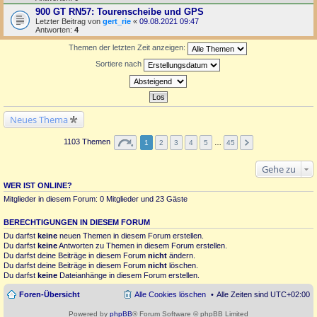
900 GT RN57: Tourenscheibe und GPS
Letzter Beitrag von
gert_rie
«
09.08.2021 09:47
Antworten:
4
Themen der letzten Zeit anzeigen:
Sortiere nach
Neues Thema
1103 Themen
1
2
3
4
5
…
45
Gehe zu
WER IST ONLINE?
Mitglieder in diesem Forum: 0 Mitglieder und 23 Gäste
BERECHTIGUNGEN IN DIESEM FORUM
Du darfst
keine
neuen Themen in diesem Forum erstellen.
Du darfst
keine
Antworten zu Themen in diesem Forum erstellen.
Du darfst deine Beiträge in diesem Forum
nicht
ändern.
Du darfst deine Beiträge in diesem Forum
nicht
löschen.
Du darfst
keine
Dateianhänge in diesem Forum erstellen.
Foren-Übersicht
Alle Cookies löschen
Alle Zeiten sind
UTC+02:00
Powered by
phpBB
® Forum Software © phpBB Limited