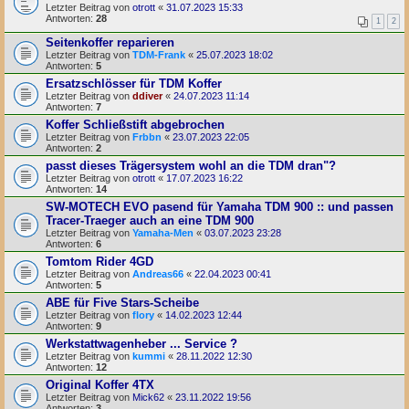
Letzter Beitrag von
otrott
«
31.07.2023 15:33
Antworten:
28
1
2
Seitenkoffer reparieren
Letzter Beitrag von
TDM-Frank
«
25.07.2023 18:02
Antworten:
5
Ersatzschlösser für TDM Koffer
Letzter Beitrag von
ddiver
«
24.07.2023 11:14
Antworten:
7
Koffer Schließstift abgebrochen
Letzter Beitrag von
Frbbn
«
23.07.2023 22:05
Antworten:
2
passt dieses Trägersystem wohl an die TDM dran"?
Letzter Beitrag von
otrott
«
17.07.2023 16:22
Antworten:
14
SW-MOTECH EVO pasend für Yamaha TDM 900 :: und passen
Tracer-Traeger auch an eine TDM 900
Letzter Beitrag von
Yamaha-Men
«
03.07.2023 23:28
Antworten:
6
Tomtom Rider 4GD
Letzter Beitrag von
Andreas66
«
22.04.2023 00:41
Antworten:
5
ABE für Five Stars-Scheibe
Letzter Beitrag von
flory
«
14.02.2023 12:44
Antworten:
9
Werkstattwagenheber ... Service ?
Letzter Beitrag von
kummi
«
28.11.2022 12:30
Antworten:
12
Original Koffer 4TX
Letzter Beitrag von
Mick62
«
23.11.2022 19:56
Antworten:
3