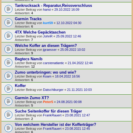
Tankrucksack - Reparatur,Reissverschluss
Letzter Beitrag von
hansi
«
29.10.2022 16:09
Antworten:
4
Garmin Tracks
Letzter Beitrag von
kurt59
«
12.10.2022 04:30
Antworten:
6
4TX Welche Gepäcktaschen
Letzter Beitrag von
JohnR
«
25.09.2022 12:46
Antworten:
7
Welche Koffer an diesen Trägern?
Letzter Beitrag von
jgraesser
«
25.09.2022 10:02
Antworten:
9
Bagtecs Namib
Letzter Beitrag von
carstenatlantic
«
21.04.2022 12:44
Antworten:
12
Zumo unterbringen: wo und wie?
Letzter Beitrag von
Koam
«
18.04.2022 16:56
Antworten:
6
Koffer
Letzter Beitrag von
Datschiburger
«
21.11.2021 10:03
Garmin Zumo XT?
Letzter Beitrag von
PeterS
«
24.08.2021 00:08
Antworten:
5
Suche Seitenkoffer für diesen Träger
Letzter Beitrag von
FrankRauert
«
23.08.2021 12:47
Antworten:
2
Von welchem Hersteller ist der Kofferträger?
Letzter Beitrag von
FrankRauert
«
23.08.2021 12:45
Antworten:
6