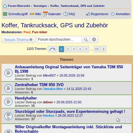
Foren-Übersicht
Sonstiges
Koffer, Tankrucksack, GPS und Zubehör
Schnellzugriff
Wiki
Kalender
FAQ
Registrieren
Anmelden
Koffer, Tankrucksack, GPS und Zubehör
Moderatoren:
Paul
,
Fun-biker
Neues Thema
1103 Themen
1
2
3
4
5
…
45
Themen
Anbauanleitung Orginal Seitenträger von Yamaha TDM 850
Bj.1998
Letzter Beitrag von
Mikel007
«
18.05.2026 15:56
Antworten:
3
Zentralheber TDM 850 3VD
Letzter Beitrag von
Yamaha-Men
«
14.11.2025 22:43
Antworten:
6
Handyhalter
Letzter Beitrag von
ddiver
«
29.09.2025 21:50
Antworten:
15
Sturzbügel oder Sturzpads, eure Expertenmeinung gefragt !
Letzter Beitrag von
Heckes
«
26.08.2023 12:27
Antworten:
37
1
2
900er Originalkoffer Montageanleitung inkl. Stückliste und
Bohrschablo