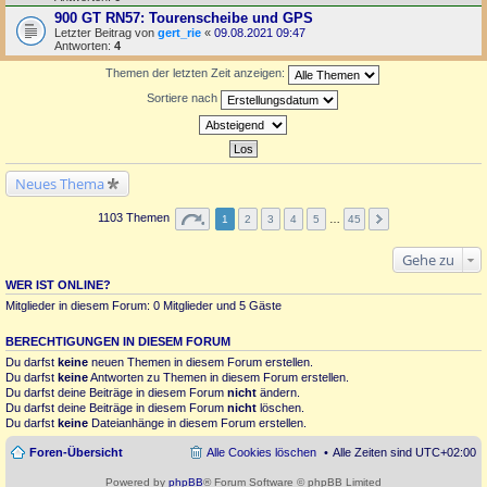
900 GT RN57: Tourenscheibe und GPS
Letzter Beitrag von
gert_rie
«
09.08.2021 09:47
Antworten:
4
Themen der letzten Zeit anzeigen:
Sortiere nach
Neues Thema
1103 Themen
1
2
3
4
5
…
45
Gehe zu
WER IST ONLINE?
Mitglieder in diesem Forum: 0 Mitglieder und 5 Gäste
BERECHTIGUNGEN IN DIESEM FORUM
Du darfst
keine
neuen Themen in diesem Forum erstellen.
Du darfst
keine
Antworten zu Themen in diesem Forum erstellen.
Du darfst deine Beiträge in diesem Forum
nicht
ändern.
Du darfst deine Beiträge in diesem Forum
nicht
löschen.
Du darfst
keine
Dateianhänge in diesem Forum erstellen.
Foren-Übersicht
Alle Cookies löschen
Alle Zeiten sind
UTC+02:00
Powered by
phpBB
® Forum Software © phpBB Limited