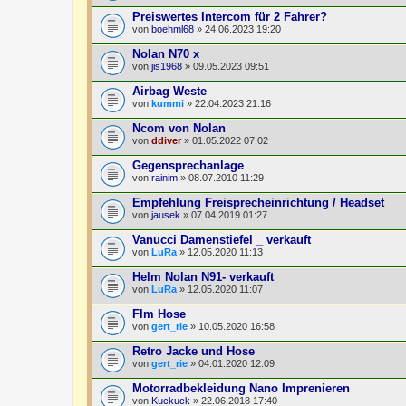
Preiswertes Intercom für 2 Fahrer?
von
boehml68
» 24.06.2023 19:20
Nolan N70 x
von
jis1968
» 09.05.2023 09:51
Airbag Weste
von
kummi
» 22.04.2023 21:16
Ncom von Nolan
von
ddiver
» 01.05.2022 07:02
Gegensprechanlage
von
rainim
» 08.07.2010 11:29
Empfehlung Freisprecheinrichtung / Headset
von
jausek
» 07.04.2019 01:27
Vanucci Damenstiefel _ verkauft
von
LuRa
» 12.05.2020 11:13
Helm Nolan N91- verkauft
von
LuRa
» 12.05.2020 11:07
Flm Hose
von
gert_rie
» 10.05.2020 16:58
Retro Jacke und Hose
von
gert_rie
» 04.01.2020 12:09
Motorradbekleidung Nano Imprenieren
von
Kuckuck
» 22.06.2018 17:40