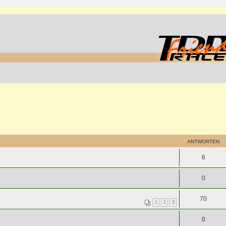
ANTWORTEN
6
0
70
1
2
3
0