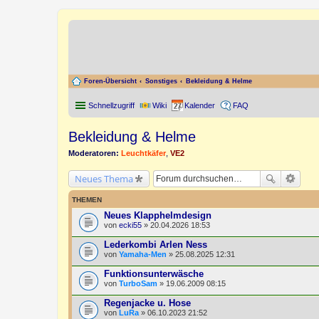
Foren-Übersicht
Sonstiges
Bekleidung & Helme
Schnellzugriff
Wiki
Kalender
FAQ
Bekleidung & Helme
Moderatoren:
Leuchtkäfer
,
VE2
Neues Thema
THEMEN
Neues Klapphelmdesign
von
ecki55
» 20.04.2026 18:53
Lederkombi Arlen Ness
von
Yamaha-Men
» 25.08.2025 12:31
Funktionsunterwäsche
von
TurboSam
» 19.06.2009 08:15
Regenjacke u. Hose
von
LuRa
» 06.10.2023 21:52