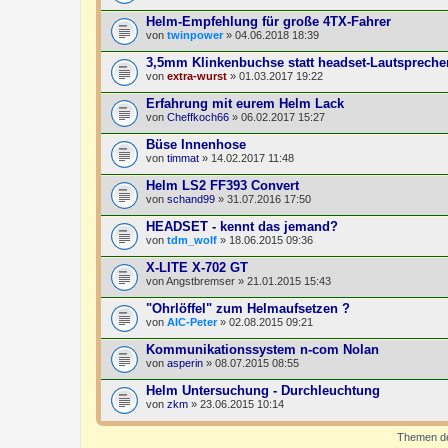
Helm-Empfehlung für große 4TX-Fahrer
von
twinpower
» 04.06.2018 18:39
3,5mm Klinkenbuchse statt headset-Lautspreche
von
extra-wurst
» 01.03.2017 19:22
Erfahrung mit eurem Helm Lack
von
Cheffkoch66
» 06.02.2017 15:27
Büse Innenhose
von
timmat
» 14.02.2017 11:48
Helm LS2 FF393 Convert
von
schand99
» 31.07.2016 17:50
HEADSET - kennt das jemand?
von
tdm_wolf
» 18.06.2015 09:36
X-LITE X-702 GT
von
Angstbremser
» 21.01.2015 15:43
"Ohrlöffel" zum Helmaufsetzen ?
von
AIC-Peter
» 02.08.2015 09:21
Kommunikationssystem n-com Nolan
von
asperin
» 08.07.2015 08:55
Helm Untersuchung - Durchleuchtung
von
zkm
» 23.06.2015 10:14
Themen der