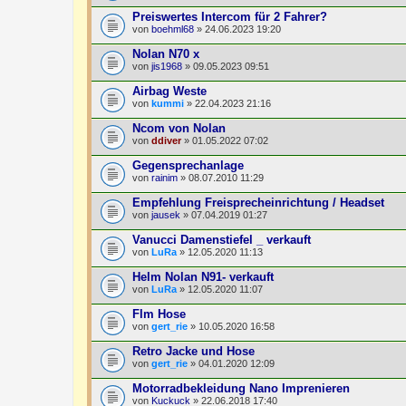
Preiswertes Intercom für 2 Fahrer?
von
boehml68
» 24.06.2023 19:20
Nolan N70 x
von
jis1968
» 09.05.2023 09:51
Airbag Weste
von
kummi
» 22.04.2023 21:16
Ncom von Nolan
von
ddiver
» 01.05.2022 07:02
Gegensprechanlage
von
rainim
» 08.07.2010 11:29
Empfehlung Freisprecheinrichtung / Headset
von
jausek
» 07.04.2019 01:27
Vanucci Damenstiefel _ verkauft
von
LuRa
» 12.05.2020 11:13
Helm Nolan N91- verkauft
von
LuRa
» 12.05.2020 11:07
Flm Hose
von
gert_rie
» 10.05.2020 16:58
Retro Jacke und Hose
von
gert_rie
» 04.01.2020 12:09
Motorradbekleidung Nano Imprenieren
von
Kuckuck
» 22.06.2018 17:40