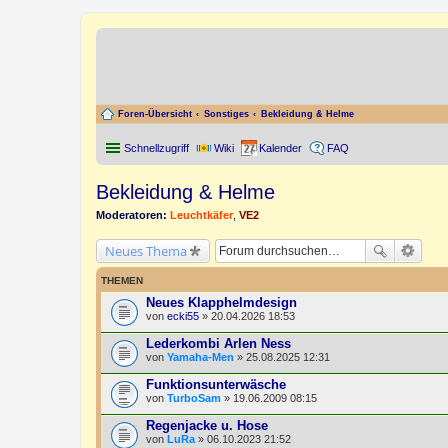
Foren-Übersicht
Sonstiges
Bekleidung & Helme
Schnellzugriff
Wiki
Kalender
FAQ
Bekleidung & Helme
Moderatoren:
Leuchtkäfer
,
VE2
Neues Thema
THEMEN
Neues Klapphelmdesign
von
ecki55
» 20.04.2026 18:53
Lederkombi Arlen Ness
von
Yamaha-Men
» 25.08.2025 12:31
Funktionsunterwäsche
von
TurboSam
» 19.06.2009 08:15
Regenjacke u. Hose
von
LuRa
» 06.10.2023 21:52