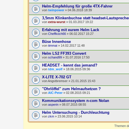
Helm-Empfehlung für große 4TX-Fahrer
von
twinpower
» 04.06.2018 18:39
3,5mm Klinkenbuchse statt headset-Lautspreche
von
extra-wurst
» 01.03.2017 19:22
Erfahrung mit eurem Helm Lack
von
Cheffkoch66
» 06.02.2017 15:27
Büse Innenhose
von
timmat
» 14.02.2017 11:48
Helm LS2 FF393 Convert
von
schand99
» 31.07.2016 17:50
HEADSET - kennt das jemand?
von
tdm_wolf
» 18.06.2015 09:36
X-LITE X-702 GT
von
Angstbremser
» 21.01.2015 15:43
"Ohrlöffel" zum Helmaufsetzen ?
von
AIC-Peter
» 02.08.2015 09:21
Kommunikationssystem n-com Nolan
von
asperin
» 08.07.2015 08:55
Helm Untersuchung - Durchleuchtung
von
zkm
» 23.06.2015 10:14
Themen der