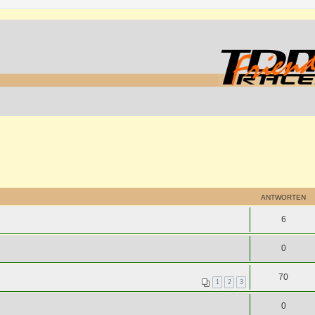
ANTWORTEN
6
0
70
1
2
3
0