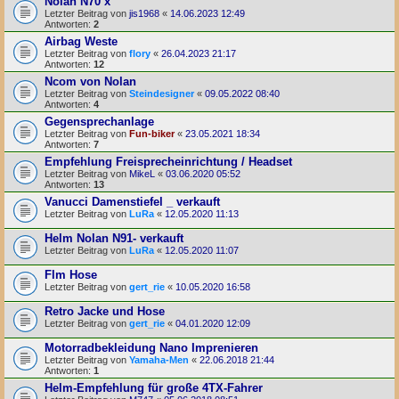
Nolan N70 x
Letzter Beitrag von
jis1968
«
14.06.2023 12:49
Antworten:
2
Airbag Weste
Letzter Beitrag von
flory
«
26.04.2023 21:17
Antworten:
12
Ncom von Nolan
Letzter Beitrag von
Steindesigner
«
09.05.2022 08:40
Antworten:
4
Gegensprechanlage
Letzter Beitrag von
Fun-biker
«
23.05.2021 18:34
Antworten:
7
Empfehlung Freisprecheinrichtung / Headset
Letzter Beitrag von
MikeL
«
03.06.2020 05:52
Antworten:
13
Vanucci Damenstiefel _ verkauft
Letzter Beitrag von
LuRa
«
12.05.2020 11:13
Helm Nolan N91- verkauft
Letzter Beitrag von
LuRa
«
12.05.2020 11:07
Flm Hose
Letzter Beitrag von
gert_rie
«
10.05.2020 16:58
Retro Jacke und Hose
Letzter Beitrag von
gert_rie
«
04.01.2020 12:09
Motorradbekleidung Nano Imprenieren
Letzter Beitrag von
Yamaha-Men
«
22.06.2018 21:44
Antworten:
1
Helm-Empfehlung für große 4TX-Fahrer