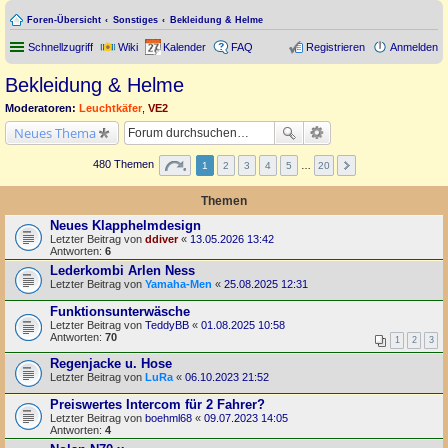
Foren-Übersicht
Sonstiges
Bekleidung & Helme
Schnellzugriff
Wiki
Kalender
FAQ
Registrieren
Anmelden
Bekleidung & Helme
Moderatoren:
Leuchtkäfer
,
VE2
Neues Thema
480 Themen
1
2
3
4
5
…
20
Themen
Neues Klapphelmdesign
Letzter Beitrag von
ddiver
«
13.05.2026 13:42
Antworten:
6
Lederkombi Arlen Ness
Letzter Beitrag von
Yamaha-Men
«
25.08.2025 12:31
Funktionsunterwäsche
Letzter Beitrag von
TeddyBB
«
01.08.2025 10:58
Antworten:
70
1
2
3
Regenjacke u. Hose
Letzter Beitrag von
LuRa
«
06.10.2023 21:52
Preiswertes Intercom für 2 Fahrer?
Letzter Beitrag von
boehml68
«
09.07.2023 14:05
Antworten:
4