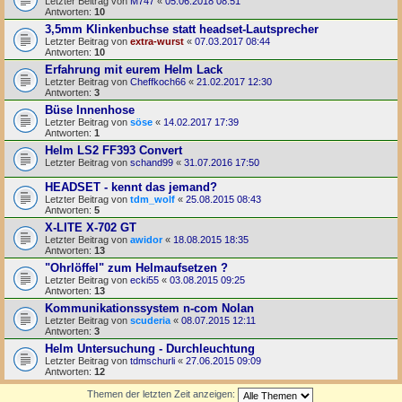
Letzter Beitrag von
M747
«
05.06.2018 08:51
Antworten:
10
3,5mm Klinkenbuchse statt headset-Lautsprecher
Letzter Beitrag von
extra-wurst
«
07.03.2017 08:44
Antworten:
10
Erfahrung mit eurem Helm Lack
Letzter Beitrag von
Cheffkoch66
«
21.02.2017 12:30
Antworten:
3
Büse Innenhose
Letzter Beitrag von
söse
«
14.02.2017 17:39
Antworten:
1
Helm LS2 FF393 Convert
Letzter Beitrag von
schand99
«
31.07.2016 17:50
HEADSET - kennt das jemand?
Letzter Beitrag von
tdm_wolf
«
25.08.2015 08:43
Antworten:
5
X-LITE X-702 GT
Letzter Beitrag von
awidor
«
18.08.2015 18:35
Antworten:
13
"Ohrlöffel" zum Helmaufsetzen ?
Letzter Beitrag von
ecki55
«
03.08.2015 09:25
Antworten:
13
Kommunikationssystem n-com Nolan
Letzter Beitrag von
scuderia
«
08.07.2015 12:11
Antworten:
3
Helm Untersuchung - Durchleuchtung
Letzter Beitrag von
tdmschurli
«
27.06.2015 09:09
Antworten:
12
Themen der letzten Zeit anzeigen: