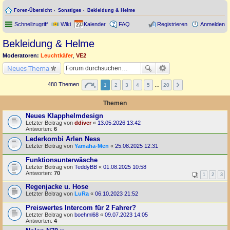
Foren-Übersicht
Sonstiges
Bekleidung & Helme
Schnellzugriff
Wiki
Kalender
FAQ
Registrieren
Anmelden
Bekleidung & Helme
Moderatoren:
Leuchtkäfer
,
VE2
Neues Thema
480 Themen
1
2
3
4
5
…
20
Themen
Neues Klapphelmdesign
Letzter Beitrag von
ddiver
«
13.05.2026 13:42
Antworten:
6
Lederkombi Arlen Ness
Letzter Beitrag von
Yamaha-Men
«
25.08.2025 12:31
Funktionsunterwäsche
Letzter Beitrag von
TeddyBB
«
01.08.2025 10:58
Antworten:
70
1
2
3
Regenjacke u. Hose
Letzter Beitrag von
LuRa
«
06.10.2023 21:52
Preiswertes Intercom für 2 Fahrer?
Letzter Beitrag von
boehml68
«
09.07.2023 14:05
Antworten:
4