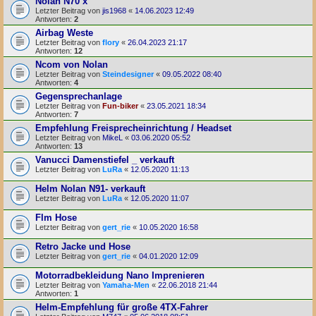
Nolan N70 x
Letzter Beitrag von
jis1968
«
14.06.2023 12:49
Antworten:
2
Airbag Weste
Letzter Beitrag von
flory
«
26.04.2023 21:17
Antworten:
12
Ncom von Nolan
Letzter Beitrag von
Steindesigner
«
09.05.2022 08:40
Antworten:
4
Gegensprechanlage
Letzter Beitrag von
Fun-biker
«
23.05.2021 18:34
Antworten:
7
Empfehlung Freisprecheinrichtung / Headset
Letzter Beitrag von
MikeL
«
03.06.2020 05:52
Antworten:
13
Vanucci Damenstiefel _ verkauft
Letzter Beitrag von
LuRa
«
12.05.2020 11:13
Helm Nolan N91- verkauft
Letzter Beitrag von
LuRa
«
12.05.2020 11:07
Flm Hose
Letzter Beitrag von
gert_rie
«
10.05.2020 16:58
Retro Jacke und Hose
Letzter Beitrag von
gert_rie
«
04.01.2020 12:09
Motorradbekleidung Nano Imprenieren
Letzter Beitrag von
Yamaha-Men
«
22.06.2018 21:44
Antworten:
1
Helm-Empfehlung für große 4TX-Fahrer