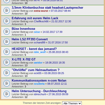
Letzter Beitrag von
M747
«
05.06.2018 08:51
Antworten:
10
3,5mm Klinkenbuchse statt headset-Lautsprecher
Letzter Beitrag von
extra-wurst
«
07.03.2017 08:44
Antworten:
10
Erfahrung mit eurem Helm Lack
Letzter Beitrag von
Cheffkoch66
«
21.02.2017 12:30
Antworten:
3
Büse Innenhose
Letzter Beitrag von
söse
«
14.02.2017 17:39
Antworten:
1
Helm LS2 FF393 Convert
Letzter Beitrag von
schand99
«
31.07.2016 17:50
HEADSET - kennt das jemand?
Letzter Beitrag von
tdm_wolf
«
25.08.2015 08:43
Antworten:
5
X-LITE X-702 GT
Letzter Beitrag von
awidor
«
18.08.2015 18:35
Antworten:
13
"Ohrlöffel" zum Helmaufsetzen ?
Letzter Beitrag von
ecki55
«
03.08.2015 09:25
Antworten:
13
Kommunikationssystem n-com Nolan
Letzter Beitrag von
scuderia
«
08.07.2015 12:11
Antworten:
3
Helm Untersuchung - Durchleuchtung
Letzter Beitrag von
tdmschurli
«
27.06.2015 09:09
Antworten:
12
Themen der letzten Zeit anzeigen: