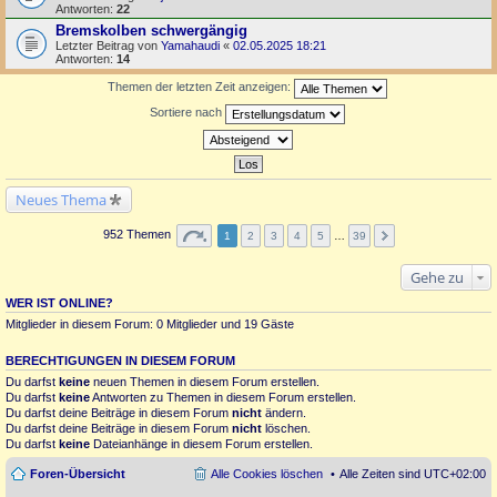
Antworten:
22
Bremskolben schwergängig
Letzter Beitrag von
Yamahaudi
«
02.05.2025 18:21
Antworten:
14
Themen der letzten Zeit anzeigen:
Sortiere nach
Neues Thema
952 Themen
1
2
3
4
5
…
39
Gehe zu
WER IST ONLINE?
Mitglieder in diesem Forum: 0 Mitglieder und 19 Gäste
BERECHTIGUNGEN IN DIESEM FORUM
Du darfst
keine
neuen Themen in diesem Forum erstellen.
Du darfst
keine
Antworten zu Themen in diesem Forum erstellen.
Du darfst deine Beiträge in diesem Forum
nicht
ändern.
Du darfst deine Beiträge in diesem Forum
nicht
löschen.
Du darfst
keine
Dateianhänge in diesem Forum erstellen.
Foren-Übersicht
Alle Cookies löschen
Alle Zeiten sind
UTC+02:00