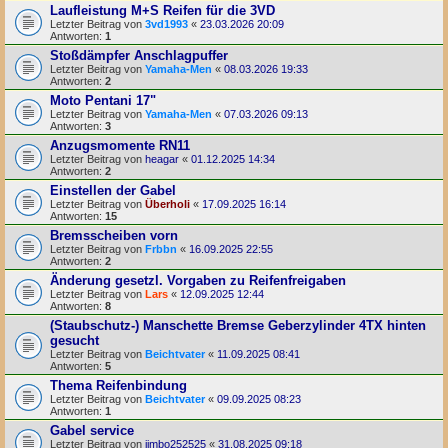
Laufleistung M+S Reifen für die 3VD
Letzter Beitrag von
3vd1993
«
23.03.2026 20:09
Antworten:
1
Stoßdämpfer Anschlagpuffer
Letzter Beitrag von
Yamaha-Men
«
08.03.2026 19:33
Antworten:
2
Moto Pentani 17"
Letzter Beitrag von
Yamaha-Men
«
07.03.2026 09:13
Antworten:
3
Anzugsmomente RN11
Letzter Beitrag von
heagar
«
01.12.2025 14:34
Antworten:
2
Einstellen der Gabel
Letzter Beitrag von
Überholi
«
17.09.2025 16:14
Antworten:
15
Bremsscheiben vorn
Letzter Beitrag von
Frbbn
«
16.09.2025 22:55
Antworten:
2
Änderung gesetzl. Vorgaben zu Reifenfreigaben
Letzter Beitrag von
Lars
«
12.09.2025 12:44
Antworten:
8
(Staubschutz-) Manschette Bremse Geberzylinder 4TX hinten
gesucht
Letzter Beitrag von
Beichtvater
«
11.09.2025 08:41
Antworten:
5
Thema Reifenbindung
Letzter Beitrag von
Beichtvater
«
09.09.2025 08:23
Antworten:
1
Gabel service
Letzter Beitrag von
jimbo252525
«
31.08.2025 09:18