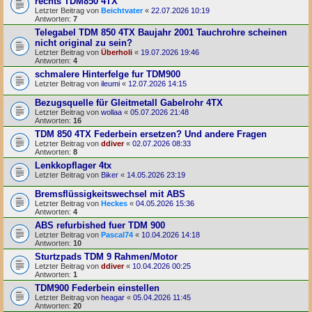
rechts TDM850 4TX
Letzter Beitrag von
Beichtvater
«
22.07.2026 10:19
Antworten:
7
Telegabel TDM 850 4TX Baujahr 2001 Tauchrohre scheinen
nicht original zu sein?
Letzter Beitrag von
Überholi
«
19.07.2026 19:46
Antworten:
4
schmalere Hinterfelge fur TDM900
Letzter Beitrag von
ileumi
«
12.07.2026 14:15
Bezugsquelle für Gleitmetall Gabelrohr 4TX
Letzter Beitrag von
wollaa
«
05.07.2026 21:48
Antworten:
16
TDM 850 4TX Federbein ersetzen? Und andere Fragen
Letzter Beitrag von
ddiver
«
02.07.2026 08:33
Antworten:
8
Lenkkopflager 4tx
Letzter Beitrag von
Biker
«
14.05.2026 23:19
Bremsflüssigkeitswechsel mit ABS
Letzter Beitrag von
Heckes
«
04.05.2026 15:36
Antworten:
4
ABS refurbished fuer TDM 900
Letzter Beitrag von
Pascal74
«
10.04.2026 14:18
Antworten:
10
Sturtzpads TDM 9 Rahmen/Motor
Letzter Beitrag von
ddiver
«
10.04.2026 00:25
Antworten:
1
TDM900 Federbein einstellen
Letzter Beitrag von
heagar
«
05.04.2026 11:45
Antworten:
20