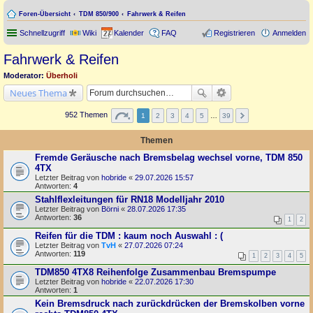
Foren-Übersicht
TDM 850/900
Fahrwerk & Reifen
Schnellzugriff
Wiki
Kalender
FAQ
Registrieren
Anmelden
Fahrwerk & Reifen
Moderator:
Überholi
Neues Thema
952 Themen
1
2
3
4
5
…
39
Themen
Fremde Geräusche nach Bremsbelag wechsel vorne, TDM 850
4TX
Letzter Beitrag von
hobride
«
29.07.2026 15:57
Antworten:
4
Stahlflexleitungen für RN18 Modelljahr 2010
Letzter Beitrag von
Börni
«
28.07.2026 17:35
Antworten:
36
1
2
Reifen für die TDM : kaum noch Auswahl : (
Letzter Beitrag von
TvH
«
27.07.2026 07:24
Antworten:
119
1
2
3
4
5
TDM850 4TX8 Reihenfolge Zusammenbau Bremspumpe
Letzter Beitrag von
hobride
«
22.07.2026 17:30
Antworten:
1
Kein Bremsdruck nach zurückdrücken der Bremskolben vorne