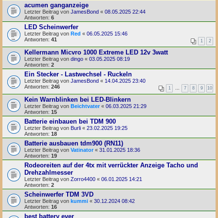
acumen ganganzeige
Letzter Beitrag von
JamesBond
«
08.05.2025 22:44
Antworten:
6
LED Scheinwerfer
Letzter Beitrag von
Red
«
06.05.2025 15:46
Antworten:
41
1
2
Kellermann Micvro 1000 Extreme LED 12v 3watt
Letzter Beitrag von
dingo
«
03.05.2025 08:19
Antworten:
2
Ein Stecker - Lastwechsel - Ruckeln
Letzter Beitrag von
JamesBond
«
14.04.2025 23:40
Antworten:
246
1
…
7
8
9
10
Kein Warnblinken bei LED-Blinkern
Letzter Beitrag von
Beichtvater
«
06.03.2025 21:29
Antworten:
15
Batterie einbauen bei TDM 900
Letzter Beitrag von
Burli
«
23.02.2025 19:25
Antworten:
18
Batterie ausbauen tdm900 (RN11)
Letzter Beitrag von
Vatinator
«
31.01.2025 18:36
Antworten:
19
Rodeoreiten auf der 4tx mit verrückter Anzeige Tacho und
Drehzahlmesser
Letzter Beitrag von
Zorro4400
«
06.01.2025 14:21
Antworten:
2
Scheinwerfer TDM 3VD
Letzter Beitrag von
kummi
«
30.12.2024 08:42
Antworten:
16
best battery ever