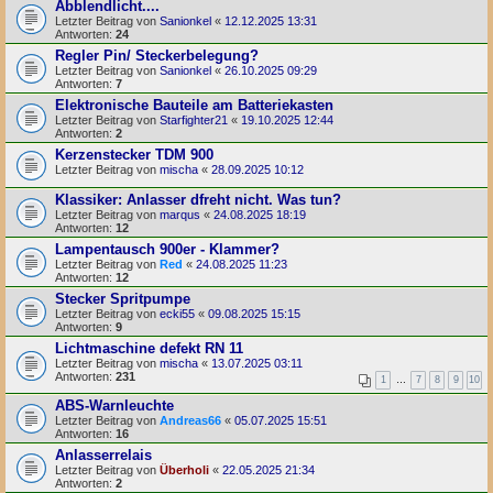
Abblendlicht....
Letzter Beitrag von
Sanionkel
«
12.12.2025 13:31
Antworten:
24
Regler Pin/ Steckerbelegung?
Letzter Beitrag von
Sanionkel
«
26.10.2025 09:29
Antworten:
7
Elektronische Bauteile am Batteriekasten
Letzter Beitrag von
Starfighter21
«
19.10.2025 12:44
Antworten:
2
Kerzenstecker TDM 900
Letzter Beitrag von
mischa
«
28.09.2025 10:12
Klassiker: Anlasser dfreht nicht. Was tun?
Letzter Beitrag von
marqus
«
24.08.2025 18:19
Antworten:
12
Lampentausch 900er - Klammer?
Letzter Beitrag von
Red
«
24.08.2025 11:23
Antworten:
12
Stecker Spritpumpe
Letzter Beitrag von
ecki55
«
09.08.2025 15:15
Antworten:
9
Lichtmaschine defekt RN 11
Letzter Beitrag von
mischa
«
13.07.2025 03:11
Antworten:
231
1
…
7
8
9
10
ABS-Warnleuchte
Letzter Beitrag von
Andreas66
«
05.07.2025 15:51
Antworten:
16
Anlasserrelais
Letzter Beitrag von
Überholi
«
22.05.2025 21:34
Antworten:
2