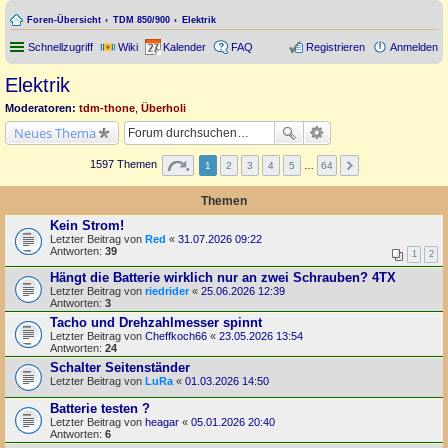
Foren-Übersicht
TDM 850/900
Elektrik
Schnellzugriff
Wiki
Kalender
FAQ
Registrieren
Anmelden
Elektrik
Moderatoren:
tdm-thone
,
Überholi
Neues Thema
1597 Themen
1
2
3
4
5
…
64
Themen
Kein Strom!
Letzter Beitrag von
Red
«
31.07.2026 09:22
Antworten:
39
1
2
Hängt die Batterie wirklich nur an zwei Schrauben? 4TX
Letzter Beitrag von
riedrider
«
25.06.2026 12:39
Antworten:
3
Tacho und Drehzahlmesser spinnt
Letzter Beitrag von
Cheffkoch66
«
23.05.2026 13:54
Antworten:
24
Schalter Seitenständer
Letzter Beitrag von
LuRa
«
01.03.2026 14:50
Batterie testen ?
Letzter Beitrag von
heagar
«
05.01.2026 20:40
Antworten:
6