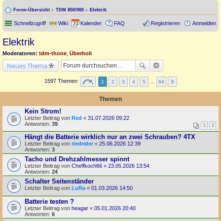
Foren-Übersicht
TDM 850/900
Elektrik
Schnellzugriff
Wiki
Kalender
FAQ
Registrieren
Anmelden
Elektrik
Moderatoren:
tdm-thone
,
Überholi
Neues Thema
1597 Themen
1
2
3
4
5
…
64
Themen
Kein Strom!
Letzter Beitrag von
Red
«
31.07.2026 09:22
Antworten:
39
1
2
Hängt die Batterie wirklich nur an zwei Schrauben? 4TX
Letzter Beitrag von
riedrider
«
25.06.2026 12:39
Antworten:
3
Tacho und Drehzahlmesser spinnt
Letzter Beitrag von
Cheffkoch66
«
23.05.2026 13:54
Antworten:
24
Schalter Seitenständer
Letzter Beitrag von
LuRa
«
01.03.2026 14:50
Batterie testen ?
Letzter Beitrag von
heagar
«
05.01.2026 20:40
Antworten:
6