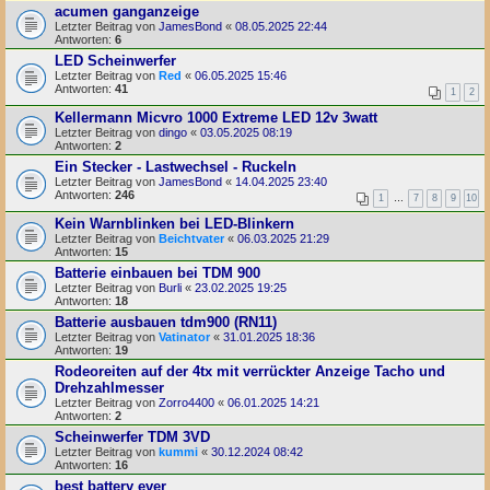
acumen ganganzeige
Letzter Beitrag von
JamesBond
«
08.05.2025 22:44
Antworten:
6
LED Scheinwerfer
Letzter Beitrag von
Red
«
06.05.2025 15:46
Antworten:
41
1
2
Kellermann Micvro 1000 Extreme LED 12v 3watt
Letzter Beitrag von
dingo
«
03.05.2025 08:19
Antworten:
2
Ein Stecker - Lastwechsel - Ruckeln
Letzter Beitrag von
JamesBond
«
14.04.2025 23:40
Antworten:
246
1
…
7
8
9
10
Kein Warnblinken bei LED-Blinkern
Letzter Beitrag von
Beichtvater
«
06.03.2025 21:29
Antworten:
15
Batterie einbauen bei TDM 900
Letzter Beitrag von
Burli
«
23.02.2025 19:25
Antworten:
18
Batterie ausbauen tdm900 (RN11)
Letzter Beitrag von
Vatinator
«
31.01.2025 18:36
Antworten:
19
Rodeoreiten auf der 4tx mit verrückter Anzeige Tacho und
Drehzahlmesser
Letzter Beitrag von
Zorro4400
«
06.01.2025 14:21
Antworten:
2
Scheinwerfer TDM 3VD
Letzter Beitrag von
kummi
«
30.12.2024 08:42
Antworten:
16
best battery ever