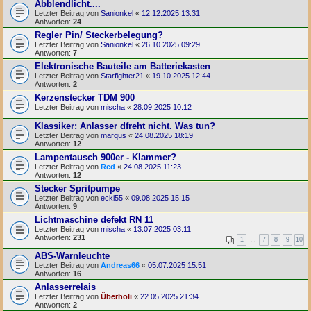
Abblendlicht....
Letzter Beitrag von
Sanionkel
«
12.12.2025 13:31
Antworten:
24
Regler Pin/ Steckerbelegung?
Letzter Beitrag von
Sanionkel
«
26.10.2025 09:29
Antworten:
7
Elektronische Bauteile am Batteriekasten
Letzter Beitrag von
Starfighter21
«
19.10.2025 12:44
Antworten:
2
Kerzenstecker TDM 900
Letzter Beitrag von
mischa
«
28.09.2025 10:12
Klassiker: Anlasser dfreht nicht. Was tun?
Letzter Beitrag von
marqus
«
24.08.2025 18:19
Antworten:
12
Lampentausch 900er - Klammer?
Letzter Beitrag von
Red
«
24.08.2025 11:23
Antworten:
12
Stecker Spritpumpe
Letzter Beitrag von
ecki55
«
09.08.2025 15:15
Antworten:
9
Lichtmaschine defekt RN 11
Letzter Beitrag von
mischa
«
13.07.2025 03:11
Antworten:
231
1
…
7
8
9
10
ABS-Warnleuchte
Letzter Beitrag von
Andreas66
«
05.07.2025 15:51
Antworten:
16
Anlasserrelais
Letzter Beitrag von
Überholi
«
22.05.2025 21:34
Antworten:
2