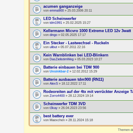
acumen ganganzeige
von
emma900
» 25.03.2006 20:11
LED Scheinwerfer
von
tdm1991
» 25.02.2025 15:27
Kellermann Micvro 1000 Extreme LED 12v 3watt
von
dingo
» 02.05.2025 17:17
Ein Stecker - Lastwechsel - Ruckeln
von
ulibut
» 05.07.2011 22:16
Kein Warnblinken bei LED-Blinkern
von
DasZielistimWeg
» 05.03.2023 10:27
Batterie einbauen bei TDM 900
von
Unsinkbar-2
» 12.02.2012 15:29
Batterie ausbauen tdm900 (RN11)
von
AlexS
» 18.12.2022 17:11
Rodeoreiten auf der 4tx mit verrückter Anzeige
von
Zorro4400
» 28.12.2024 19:14
Scheinwerfer TDM 3VD
von
t3kay
» 26.04.2023 23:56
best battery ever
von
Maexchen
» 28.11.2024 15:18
Themen der