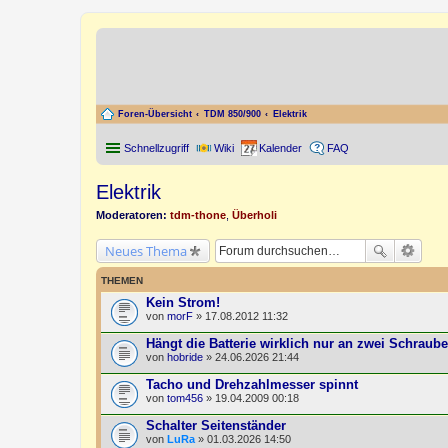
Foren-Übersicht
TDM 850/900
Elektrik
Schnellzugriff
Wiki
Kalender
FAQ
Elektrik
Moderatoren:
tdm-thone
,
Überholi
Neues Thema
THEMEN
Kein Strom!
von
morF
» 17.08.2012 11:32
Hängt die Batterie wirklich nur an zwei Schraub
von
hobride
» 24.06.2026 21:44
Tacho und Drehzahlmesser spinnt
von
tom456
» 19.04.2009 00:18
Schalter Seitenständer
von
LuRa
» 01.03.2026 14:50