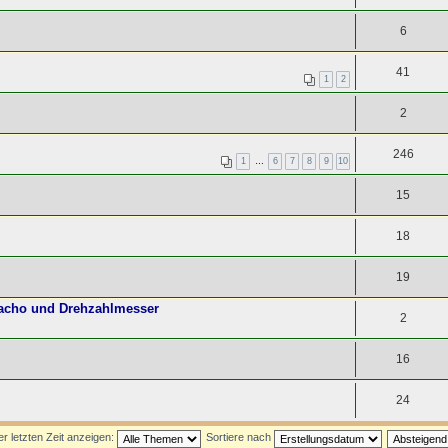
6
41
1
2
2
246
1
…
6
7
8
9
10
15
18
19
 Tacho und Drehzahlmesser
2
16
24
 letzten Zeit anzeigen:
Sortiere nach