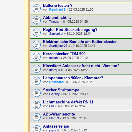
Batterie testen ?
von
ReinhardS
» 27.03.2025 11:56
Abblendlicht....
von
Trigger
» 04.05.2013 04:39
Regler Pin/ Steckerbelegung?
von
Sanionkel
» 19.10.2025 12:04
Elektronische Bauteile am Batteriekasten
von
Starfighter21
» 19.10.2025 11:41
Kerzenstecker TDM 900
von
mischa
» 28.09.2025 10:12
Klassiker: Anlasser dfreht nicht. Was tun?
von
marqus
» 21.08.2025 13:58
Lampentausch 900er - Klammer?
von
ReinhardS
» 16.06.2025 10:21
Stecker Spritpumpe
von
Gatsby
» 06.08.2025 20:47
Lichtmaschine defekt RN 11
von
Olli56
» 16.09.2014 09:32
ABS-Warnleuchte
von
Matt59
» 13.05.2025 21:49
Anlasserrelais
von
joyrich
» 16.05.2025 13:12