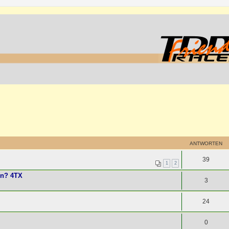
ANTWORTEN
39
1
2
en? 4TX
3
24
0