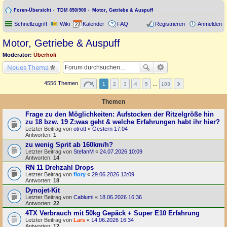
Foren-Übersicht
TDM 850/900
Motor, Getriebe & Auspuff
Schnellzugriff
Wiki
Kalender
FAQ
Registrieren
Anmelden
Motor, Getriebe & Auspuff
Moderator:
Überholi
Neues Thema
4556 Themen
1
2
3
4
5
…
183
Themen
Frage zu den Möglichkeiten: Aufstocken der Ritzelgröße hin
zu 18 bzw. 19 Z:was geht & welche Erfahrungen habt ihr hier?
Letzter Beitrag von
otrott
«
Gestern 17:04
Antworten:
1
zu wenig Sprit ab 160km/h?
Letzter Beitrag von
StefanM
«
24.07.2026 10:09
Antworten:
14
RN 11 Drehzahl Drops
Letzter Beitrag von
flory
«
29.06.2026 13:09
Antworten:
18
Dynojet-Kit
Letzter Beitrag von
Cablumi
«
18.06.2026 16:36
Antworten:
22
4TX Verbrauch mit 50kg Gepäck + Super E10 Erfahrung
Letzter Beitrag von
Lars
«
14.06.2026 16:34
Antworten:
12