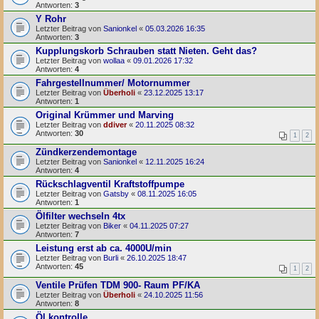
Antworten:
3
Y Rohr
Letzter Beitrag von
Sanionkel
«
05.03.2026 16:35
Antworten:
3
Kupplungskorb Schrauben statt Nieten. Geht das?
Letzter Beitrag von
wollaa
«
09.01.2026 17:32
Antworten:
4
Fahrgestellnummer/ Motornummer
Letzter Beitrag von
Überholi
«
23.12.2025 13:17
Antworten:
1
Original Krümmer und Marving
Letzter Beitrag von
ddiver
«
20.11.2025 08:32
Antworten:
30
1
2
Zündkerzendemontage
Letzter Beitrag von
Sanionkel
«
12.11.2025 16:24
Antworten:
4
Rückschlagventil Kraftstoffpumpe
Letzter Beitrag von
Gatsby
«
08.11.2025 16:05
Antworten:
1
Ölfilter wechseln 4tx
Letzter Beitrag von
Biker
«
04.11.2025 07:27
Antworten:
7
Leistung erst ab ca. 4000U/min
Letzter Beitrag von
Burli
«
26.10.2025 18:47
Antworten:
45
1
2
Ventile Prüfen TDM 900- Raum PF/KA
Letzter Beitrag von
Überholi
«
24.10.2025 11:56
Antworten:
8
Öl kontrolle