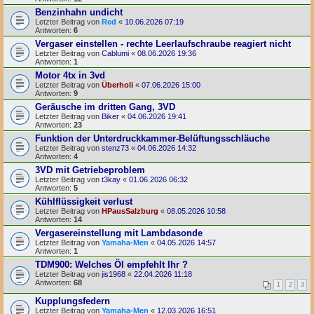
Benzinhahn undicht
Letzter Beitrag von
Red
«
10.06.2026 07:19
Antworten:
6
Vergaser einstellen - rechte Leerlaufschraube reagiert nicht
Letzter Beitrag von
Cablumi
«
08.06.2026 19:36
Antworten:
1
Motor 4tx in 3vd
Letzter Beitrag von
Überholi
«
07.06.2026 15:00
Antworten:
9
Geräusche im dritten Gang, 3VD
Letzter Beitrag von
Biker
«
04.06.2026 19:41
Antworten:
23
Funktion der Unterdruckkammer-Belüftungsschläuche
Letzter Beitrag von
stenz73
«
04.06.2026 14:32
Antworten:
4
3VD mit Getriebeproblem
Letzter Beitrag von
t3kay
«
01.06.2026 06:32
Antworten:
5
Kühlflüssigkeit verlust
Letzter Beitrag von
HPausSalzburg
«
08.05.2026 10:58
Antworten:
14
Vergasereinstellung mit Lambdasonde
Letzter Beitrag von
Yamaha-Men
«
04.05.2026 14:57
Antworten:
1
TDM900: Welches Öl empfehlt Ihr ?
Letzter Beitrag von
jis1968
«
22.04.2026 11:18
Antworten:
68
1
2
3
Kupplungsfedern
Letzter Beitrag von
Yamaha-Men
«
12.03.2026 16:51