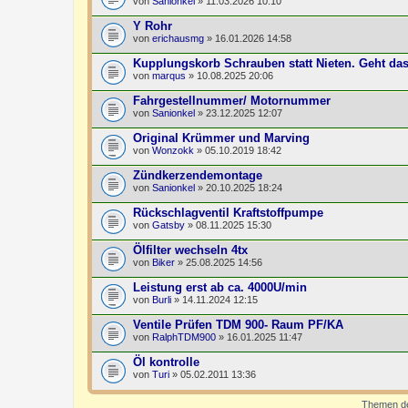
von
Sanionkel
» 11.03.2026 10:10
Y Rohr
von
erichausmg
» 16.01.2026 14:58
Kupplungskorb Schrauben statt Nieten. Geht da
von
marqus
» 10.08.2025 20:06
Fahrgestellnummer/ Motornummer
von
Sanionkel
» 23.12.2025 12:07
Original Krümmer und Marving
von
Wonzokk
» 05.10.2019 18:42
Zündkerzendemontage
von
Sanionkel
» 20.10.2025 18:24
Rückschlagventil Kraftstoffpumpe
von
Gatsby
» 08.11.2025 15:30
Ölfilter wechseln 4tx
von
Biker
» 25.08.2025 14:56
Leistung erst ab ca. 4000U/min
von
Burli
» 14.11.2024 12:15
Ventile Prüfen TDM 900- Raum PF/KA
von
RalphTDM900
» 16.01.2025 11:47
Öl kontrolle
von
Turi
» 05.02.2011 13:36
Themen der