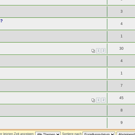
3
s?
4
1
30
1
2
4
1
7
45
1
2
8
9
 letzten Zeit anzeigen:
Sortiere nach