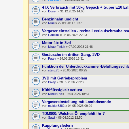
4TX Verbrauch mit 50kg Gepäck + Super E10 Er
von
Doser
» 31.12.2025 14:03
Benzinhahn undicht
von
Mimi
» 22.09.2011 10:37
Vergaser einstellen - rechte Leerlaufschraube rea
von
Cablumi
» 03.06.2026 22:23
Motor 4tx in 3vd
von
MisterFinish
» 07.09.2023 21:48
Geräusche im dritten Gang, 3VD
von
Patsy
» 24.03.2026 16:31
Funktion der Unterdruckkammer-Belüftungsschl
von
stenz73
» 26.05.2026 08:25
3VD mit Getriebeproblem
von
t3kay
» 28.05.2026 22:28
Kühlflüssigkeit verlust
von
Mike1970
» 19.04.2026 18:54
Vergasereinstellung mit Lambdasonde
von
mulder3382
» 04.05.2026 09:29
TDM900: Welches Öl empfehlt Ihr ?
von
Sawi
» 08.04.2012 12:50
Kupplungsfedern