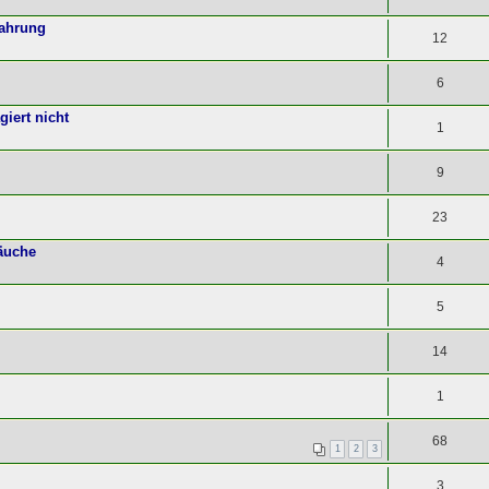
fahrung
12
6
giert nicht
1
9
23
äuche
4
5
14
1
68
1
2
3
3