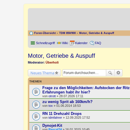
Foren-Übersicht
TDM 850/900
Motor, Getriebe & Auspuff
Schnellzugriff
Wiki
Kalender
FAQ
Motor, Getriebe & Auspuff
Moderator:
Überholi
Neues Thema
THEMEN
Frage zu den Möglichkeiten: Aufstocken der Ritz
Erfahrungen habt ihr hier?
von
otrott
» 28.07.2026 17:11
zu wenig Sprit ab 160km/h?
von
tox
» 01.06.2014 18:53
RN 11 Drehzahl Drops
von
tdmfahrer
» 12.09.2025 17:52
Dynojet-Kit
von
Pascal74
» 16.01.2015 10:45