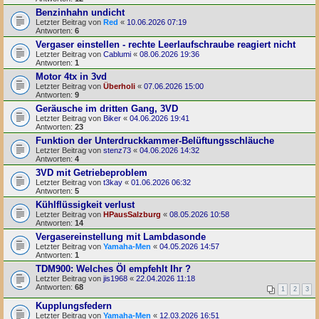
Benzinhahn undicht
Letzter Beitrag von
Red
«
10.06.2026 07:19
Antworten:
6
Vergaser einstellen - rechte Leerlaufschraube reagiert nicht
Letzter Beitrag von
Cablumi
«
08.06.2026 19:36
Antworten:
1
Motor 4tx in 3vd
Letzter Beitrag von
Überholi
«
07.06.2026 15:00
Antworten:
9
Geräusche im dritten Gang, 3VD
Letzter Beitrag von
Biker
«
04.06.2026 19:41
Antworten:
23
Funktion der Unterdruckkammer-Belüftungsschläuche
Letzter Beitrag von
stenz73
«
04.06.2026 14:32
Antworten:
4
3VD mit Getriebeproblem
Letzter Beitrag von
t3kay
«
01.06.2026 06:32
Antworten:
5
Kühlflüssigkeit verlust
Letzter Beitrag von
HPausSalzburg
«
08.05.2026 10:58
Antworten:
14
Vergasereinstellung mit Lambdasonde
Letzter Beitrag von
Yamaha-Men
«
04.05.2026 14:57
Antworten:
1
TDM900: Welches Öl empfehlt Ihr ?
Letzter Beitrag von
jis1968
«
22.04.2026 11:18
Antworten:
68
1
2
3
Kupplungsfedern
Letzter Beitrag von
Yamaha-Men
«
12.03.2026 16:51