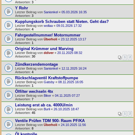
Antworten:
3
Y Rohr
Letzter Beitrag von
Sanionkel
«
05.03.2026 16:35
Antworten:
3
Kupplungskorb Schrauben statt Nieten. Geht das?
Letzter Beitrag von
wollaa
«
09.01.2026 17:32
Antworten:
4
Fahrgestellnummer/ Motornummer
Letzter Beitrag von
Überholi
«
23.12.2025 13:17
Antworten:
1
Original Krümmer und Marving
Letzter Beitrag von
ddiver
«
20.11.2025 08:32
Antworten:
30
1
2
Zündkerzendemontage
Letzter Beitrag von
Sanionkel
«
12.11.2025 16:24
Antworten:
4
Rückschlagventil Kraftstoffpumpe
Letzter Beitrag von
Gatsby
«
08.11.2025 16:05
Antworten:
1
Ölfilter wechseln 4tx
Letzter Beitrag von
Biker
«
04.11.2025 07:27
Antworten:
7
Leistung erst ab ca. 4000U/min
Letzter Beitrag von
Burli
«
26.10.2025 18:47
Antworten:
45
1
2
Ventile Prüfen TDM 900- Raum PF/KA
Letzter Beitrag von
Überholi
«
24.10.2025 11:56
Antworten:
8
Öl kontrolle