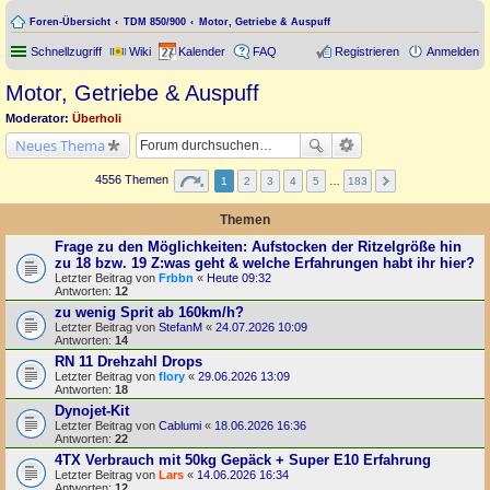
Foren-Übersicht
TDM 850/900
Motor, Getriebe & Auspuff
Schnellzugriff
Wiki
Kalender
FAQ
Registrieren
Anmelden
Motor, Getriebe & Auspuff
Moderator:
Überholi
Neues Thema
4556 Themen
1
2
3
4
5
…
183
Themen
Frage zu den Möglichkeiten: Aufstocken der Ritzelgröße hin
zu 18 bzw. 19 Z:was geht & welche Erfahrungen habt ihr hier?
Letzter Beitrag von
Frbbn
«
Heute 09:32
Antworten:
12
zu wenig Sprit ab 160km/h?
Letzter Beitrag von
StefanM
«
24.07.2026 10:09
Antworten:
14
RN 11 Drehzahl Drops
Letzter Beitrag von
flory
«
29.06.2026 13:09
Antworten:
18
Dynojet-Kit
Letzter Beitrag von
Cablumi
«
18.06.2026 16:36
Antworten:
22
4TX Verbrauch mit 50kg Gepäck + Super E10 Erfahrung
Letzter Beitrag von
Lars
«
14.06.2026 16:34
Antworten:
12