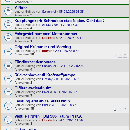
Antworten:
3
Y Rohr
Letzter Beitrag von
Sanionkel
«
05.03.2026 16:35
Antworten:
3
Kupplungskorb Schrauben statt Nieten. Geht das?
Letzter Beitrag von
wollaa
«
09.01.2026 17:32
Antworten:
4
Fahrgestellnummer/ Motornummer
Letzter Beitrag von
Überholi
«
23.12.2025 13:17
Antworten:
1
Original Krümmer und Marving
Letzter Beitrag von
ddiver
«
20.11.2025 08:32
Antworten:
30
1
2
Zündkerzendemontage
Letzter Beitrag von
Sanionkel
«
12.11.2025 16:24
Antworten:
4
Rückschlagventil Kraftstoffpumpe
Letzter Beitrag von
Gatsby
«
08.11.2025 16:05
Antworten:
1
Ölfilter wechseln 4tx
Letzter Beitrag von
Biker
«
04.11.2025 07:27
Antworten:
7
Leistung erst ab ca. 4000U/min
Letzter Beitrag von
Burli
«
26.10.2025 18:47
Antworten:
45
1
2
Ventile Prüfen TDM 900- Raum PF/KA
Letzter Beitrag von
Überholi
«
24.10.2025 11:56
Antworten:
8
Öl kontrolle