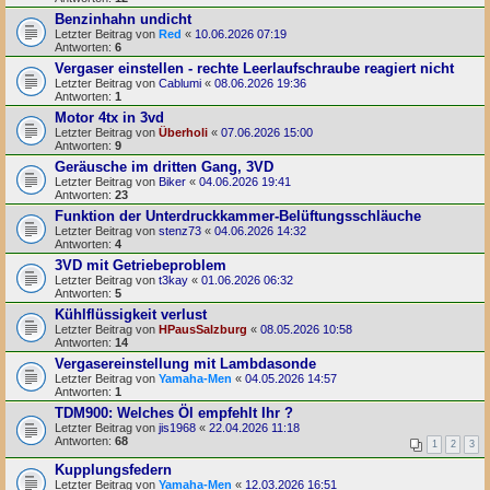
Benzinhahn undicht
Letzter Beitrag von
Red
«
10.06.2026 07:19
Antworten:
6
Vergaser einstellen - rechte Leerlaufschraube reagiert nicht
Letzter Beitrag von
Cablumi
«
08.06.2026 19:36
Antworten:
1
Motor 4tx in 3vd
Letzter Beitrag von
Überholi
«
07.06.2026 15:00
Antworten:
9
Geräusche im dritten Gang, 3VD
Letzter Beitrag von
Biker
«
04.06.2026 19:41
Antworten:
23
Funktion der Unterdruckkammer-Belüftungsschläuche
Letzter Beitrag von
stenz73
«
04.06.2026 14:32
Antworten:
4
3VD mit Getriebeproblem
Letzter Beitrag von
t3kay
«
01.06.2026 06:32
Antworten:
5
Kühlflüssigkeit verlust
Letzter Beitrag von
HPausSalzburg
«
08.05.2026 10:58
Antworten:
14
Vergasereinstellung mit Lambdasonde
Letzter Beitrag von
Yamaha-Men
«
04.05.2026 14:57
Antworten:
1
TDM900: Welches Öl empfehlt Ihr ?
Letzter Beitrag von
jis1968
«
22.04.2026 11:18
Antworten:
68
1
2
3
Kupplungsfedern
Letzter Beitrag von
Yamaha-Men
«
12.03.2026 16:51