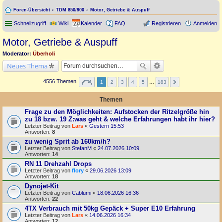
Foren-Übersicht
TDM 850/900
Motor, Getriebe & Auspuff
Schnellzugriff
Wiki
Kalender
FAQ
Registrieren
Anmelden
Motor, Getriebe & Auspuff
Moderator:
Überholi
Neues Thema
4556 Themen
1
2
3
4
5
…
183
Themen
Frage zu den Möglichkeiten: Aufstocken der Ritzelgröße hin
zu 18 bzw. 19 Z:was geht & welche Erfahrungen habt ihr hier?
Letzter Beitrag von
Lars
«
Gestern 15:53
Antworten:
8
zu wenig Sprit ab 160km/h?
Letzter Beitrag von
StefanM
«
24.07.2026 10:09
Antworten:
14
RN 11 Drehzahl Drops
Letzter Beitrag von
flory
«
29.06.2026 13:09
Antworten:
18
Dynojet-Kit
Letzter Beitrag von
Cablumi
«
18.06.2026 16:36
Antworten:
22
4TX Verbrauch mit 50kg Gepäck + Super E10 Erfahrung
Letzter Beitrag von
Lars
«
14.06.2026 16:34
Antworten:
12