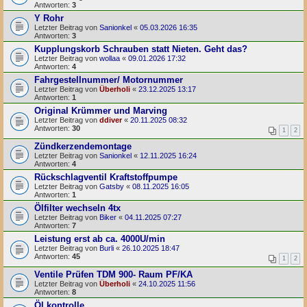
Antworten:
3
Y Rohr
Letzter Beitrag von
Sanionkel
«
05.03.2026 16:35
Antworten:
3
Kupplungskorb Schrauben statt Nieten. Geht das?
Letzter Beitrag von
wollaa
«
09.01.2026 17:32
Antworten:
4
Fahrgestellnummer/ Motornummer
Letzter Beitrag von
Überholi
«
23.12.2025 13:17
Antworten:
1
Original Krümmer und Marving
Letzter Beitrag von
ddiver
«
20.11.2025 08:32
Antworten:
30
1
2
Zündkerzendemontage
Letzter Beitrag von
Sanionkel
«
12.11.2025 16:24
Antworten:
4
Rückschlagventil Kraftstoffpumpe
Letzter Beitrag von
Gatsby
«
08.11.2025 16:05
Antworten:
1
Ölfilter wechseln 4tx
Letzter Beitrag von
Biker
«
04.11.2025 07:27
Antworten:
7
Leistung erst ab ca. 4000U/min
Letzter Beitrag von
Burli
«
26.10.2025 18:47
Antworten:
45
1
2
Ventile Prüfen TDM 900- Raum PF/KA
Letzter Beitrag von
Überholi
«
24.10.2025 11:56
Antworten:
8
Öl kontrolle