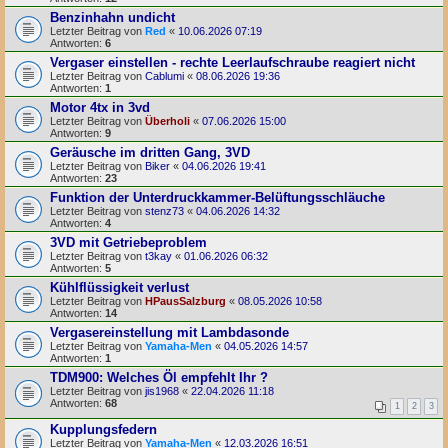
Benzinhahn undicht
Letzter Beitrag von
Red
«
10.06.2026 07:19
Antworten:
6
Vergaser einstellen - rechte Leerlaufschraube reagiert nicht
Letzter Beitrag von
Cablumi
«
08.06.2026 19:36
Antworten:
1
Motor 4tx in 3vd
Letzter Beitrag von
Überholi
«
07.06.2026 15:00
Antworten:
9
Geräusche im dritten Gang, 3VD
Letzter Beitrag von
Biker
«
04.06.2026 19:41
Antworten:
23
Funktion der Unterdruckkammer-Belüftungsschläuche
Letzter Beitrag von
stenz73
«
04.06.2026 14:32
Antworten:
4
3VD mit Getriebeproblem
Letzter Beitrag von
t3kay
«
01.06.2026 06:32
Antworten:
5
Kühlflüssigkeit verlust
Letzter Beitrag von
HPausSalzburg
«
08.05.2026 10:58
Antworten:
14
Vergasereinstellung mit Lambdasonde
Letzter Beitrag von
Yamaha-Men
«
04.05.2026 14:57
Antworten:
1
TDM900: Welches Öl empfehlt Ihr ?
Letzter Beitrag von
jis1968
«
22.04.2026 11:18
Antworten:
68
1
2
3
Kupplungsfedern
Letzter Beitrag von
Yamaha-Men
«
12.03.2026 16:51