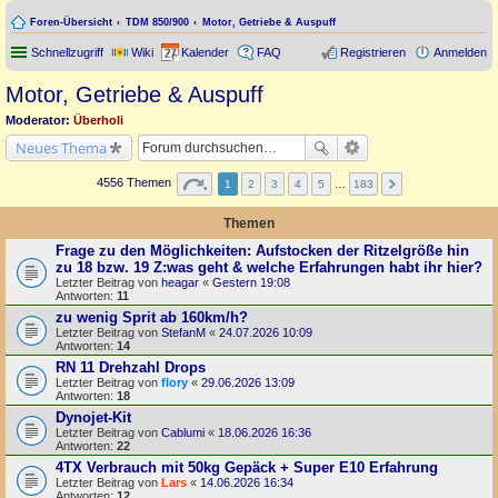
Foren-Übersicht
TDM 850/900
Motor, Getriebe & Auspuff
Schnellzugriff
Wiki
Kalender
FAQ
Registrieren
Anmelden
Motor, Getriebe & Auspuff
Moderator:
Überholi
Neues Thema
4556 Themen
1
2
3
4
5
…
183
Themen
Frage zu den Möglichkeiten: Aufstocken der Ritzelgröße hin
zu 18 bzw. 19 Z:was geht & welche Erfahrungen habt ihr hier?
Letzter Beitrag von
heagar
«
Gestern 19:08
Antworten:
11
zu wenig Sprit ab 160km/h?
Letzter Beitrag von
StefanM
«
24.07.2026 10:09
Antworten:
14
RN 11 Drehzahl Drops
Letzter Beitrag von
flory
«
29.06.2026 13:09
Antworten:
18
Dynojet-Kit
Letzter Beitrag von
Cablumi
«
18.06.2026 16:36
Antworten:
22
4TX Verbrauch mit 50kg Gepäck + Super E10 Erfahrung
Letzter Beitrag von
Lars
«
14.06.2026 16:34
Antworten:
12