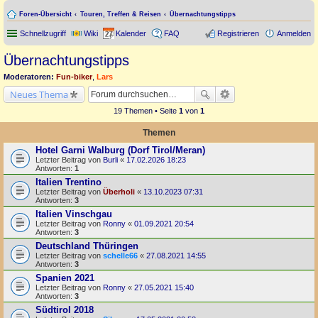
Foren-Übersicht
Touren, Treffen & Reisen
Übernachtungstipps
Schnellzugriff
Wiki
Kalender
FAQ
Registrieren
Anmelden
Übernachtungstipps
Moderatoren:
Fun-biker
,
Lars
Neues Thema
19 Themen • Seite
1
von
1
Themen
Hotel Garni Walburg (Dorf Tirol/Meran)
Letzter Beitrag von
Burli
«
17.02.2026 18:23
Antworten:
1
Italien Trentino
Letzter Beitrag von
Überholi
«
13.10.2023 07:31
Antworten:
3
Italien Vinschgau
Letzter Beitrag von
Ronny
«
01.09.2021 20:54
Antworten:
3
Deutschland Thüringen
Letzter Beitrag von
schelle66
«
27.08.2021 14:55
Antworten:
3
Spanien 2021
Letzter Beitrag von
Ronny
«
27.05.2021 15:40
Antworten:
3
Südtirol 2018