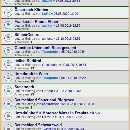
Letzter Beitrag von
Sikaso
«
17.05.2021 20:53
Antworten:
4
Österreich Kärnten
Letzter Beitrag von
LuRa
«
05.03.2020 13:00
Frankreich Rhone-Alpen
Letzter Beitrag von
awidor
«
18.08.2019 12:52
Antworten:
5
Sillian/Osttirol
Letzter Beitrag von
seneca
«
16.10.2018 08:51
Antworten:
1
Günstige Unterkunft Soca gesucht
Letzter Beitrag von
Tourguide
«
25.06.2018 20:54
Antworten:
2
Italien Südtirol
Letzter Beitrag von
Guidotuone
«
02.06.2018 19:31
Antworten:
13
Unterkunft in Wien
Letzter Beitrag von
Tourguide
«
08.04.2018 08:20
Antworten:
10
Steiermark
Letzter Beitrag von
GoEast
«
31.03.2018 10:09
Antworten:
23
Deutschland Sauerland Biggesee
Letzter Beitrag von
chrisredfield1970
«
23.09.2017 10:28
Antworten:
1
Unterkünfte für Motorradfahrer in Frankreich ;-p
Letzter Beitrag von
Dieter67
«
23.03.2017 12:52
Deutschland Schwarzwald
Letzter Beitrag von
Twinni850
«
03.02.2016 07:33