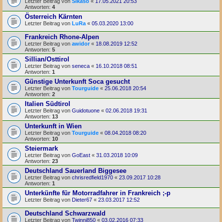
Letzter Beitrag von
Sikaso
«
17.05.2021 20:53
Antworten:
4
Österreich Kärnten
Letzter Beitrag von
LuRa
«
05.03.2020 13:00
Frankreich Rhone-Alpen
Letzter Beitrag von
awidor
«
18.08.2019 12:52
Antworten:
5
Sillian/Osttirol
Letzter Beitrag von
seneca
«
16.10.2018 08:51
Antworten:
1
Günstige Unterkunft Soca gesucht
Letzter Beitrag von
Tourguide
«
25.06.2018 20:54
Antworten:
2
Italien Südtirol
Letzter Beitrag von
Guidotuone
«
02.06.2018 19:31
Antworten:
13
Unterkunft in Wien
Letzter Beitrag von
Tourguide
«
08.04.2018 08:20
Antworten:
10
Steiermark
Letzter Beitrag von
GoEast
«
31.03.2018 10:09
Antworten:
23
Deutschland Sauerland Biggesee
Letzter Beitrag von
chrisredfield1970
«
23.09.2017 10:28
Antworten:
1
Unterkünfte für Motorradfahrer in Frankreich ;-p
Letzter Beitrag von
Dieter67
«
23.03.2017 12:52
Deutschland Schwarzwald
Letzter Beitrag von
Twinni850
«
03.02.2016 07:33