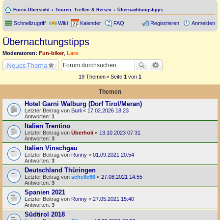
Foren-Übersicht
Touren, Treffen & Reisen
Übernachtungstipps
Schnellzugriff
Wiki
Kalender
FAQ
Registrieren
Anmelden
Übernachtungstipps
Moderatoren:
Fun-biker
,
Lars
Neues Thema
19 Themen • Seite
1
von
1
Themen
Hotel Garni Walburg (Dorf Tirol/Meran)
Letzter Beitrag von
Burli
«
17.02.2026 18:23
Antworten:
1
Italien Trentino
Letzter Beitrag von
Überholi
«
13.10.2023 07:31
Antworten:
3
Italien Vinschgau
Letzter Beitrag von
Ronny
«
01.09.2021 20:54
Antworten:
3
Deutschland Thüringen
Letzter Beitrag von
schelle66
«
27.08.2021 14:55
Antworten:
3
Spanien 2021
Letzter Beitrag von
Ronny
«
27.05.2021 15:40
Antworten:
3
Südtirol 2018