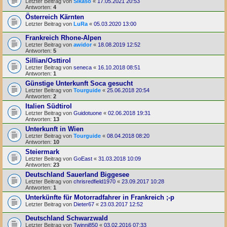
Letzter Beitrag von
Sikaso
«
17.05.2021 20:53
Antworten:
4
Österreich Kärnten
Letzter Beitrag von
LuRa
«
05.03.2020 13:00
Frankreich Rhone-Alpen
Letzter Beitrag von
awidor
«
18.08.2019 12:52
Antworten:
5
Sillian/Osttirol
Letzter Beitrag von
seneca
«
16.10.2018 08:51
Antworten:
1
Günstige Unterkunft Soca gesucht
Letzter Beitrag von
Tourguide
«
25.06.2018 20:54
Antworten:
2
Italien Südtirol
Letzter Beitrag von
Guidotuone
«
02.06.2018 19:31
Antworten:
13
Unterkunft in Wien
Letzter Beitrag von
Tourguide
«
08.04.2018 08:20
Antworten:
10
Steiermark
Letzter Beitrag von
GoEast
«
31.03.2018 10:09
Antworten:
23
Deutschland Sauerland Biggesee
Letzter Beitrag von
chrisredfield1970
«
23.09.2017 10:28
Antworten:
1
Unterkünfte für Motorradfahrer in Frankreich ;-p
Letzter Beitrag von
Dieter67
«
23.03.2017 12:52
Deutschland Schwarzwald
Letzter Beitrag von
Twinni850
«
03.02.2016 07:33