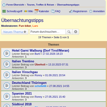
Foren-Übersicht
Touren, Treffen & Reisen
Übernachtungstipps
Schnellzugriff
Wiki
Kalender
FAQ
Registrieren
Anmelden
Übernachtungstipps
Moderatoren:
Fun-biker
,
Lars
Neues Thema
19 Themen • Seite
1
von
1
Themen
Hotel Garni Walburg (Dorf Tirol/Meran)
Letzter Beitrag von
Burli
«
17.02.2026 18:23
Antworten:
1
Italien Trentino
Letzter Beitrag von
Überholi
«
13.10.2023 07:31
Antworten:
3
Italien Vinschgau
Letzter Beitrag von
Ronny
«
01.09.2021 20:54
Antworten:
3
Deutschland Thüringen
Letzter Beitrag von
schelle66
«
27.08.2021 14:55
Antworten:
3
Spanien 2021
Letzter Beitrag von
Ronny
«
27.05.2021 15:40
Antworten:
3
Südtirol 2018