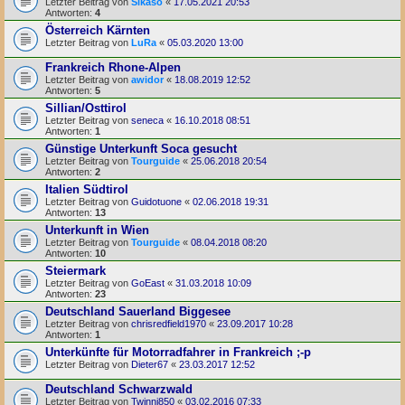
Letzter Beitrag von
Sikaso
«
17.05.2021 20:53
Antworten:
4
Österreich Kärnten
Letzter Beitrag von
LuRa
«
05.03.2020 13:00
Frankreich Rhone-Alpen
Letzter Beitrag von
awidor
«
18.08.2019 12:52
Antworten:
5
Sillian/Osttirol
Letzter Beitrag von
seneca
«
16.10.2018 08:51
Antworten:
1
Günstige Unterkunft Soca gesucht
Letzter Beitrag von
Tourguide
«
25.06.2018 20:54
Antworten:
2
Italien Südtirol
Letzter Beitrag von
Guidotuone
«
02.06.2018 19:31
Antworten:
13
Unterkunft in Wien
Letzter Beitrag von
Tourguide
«
08.04.2018 08:20
Antworten:
10
Steiermark
Letzter Beitrag von
GoEast
«
31.03.2018 10:09
Antworten:
23
Deutschland Sauerland Biggesee
Letzter Beitrag von
chrisredfield1970
«
23.09.2017 10:28
Antworten:
1
Unterkünfte für Motorradfahrer in Frankreich ;-p
Letzter Beitrag von
Dieter67
«
23.03.2017 12:52
Deutschland Schwarzwald
Letzter Beitrag von
Twinni850
«
03.02.2016 07:33