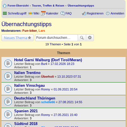
Foren-Übersicht
Touren, Treffen & Reisen
Übernachtungstipps
Schnellzugriff
Wiki
Kalender
FAQ
Registrieren
Anmelden
Übernachtungstipps
Moderatoren:
Fun-biker
,
Lars
Neues Thema
19 Themen • Seite
1
von
1
Themen
Hotel Garni Walburg (Dorf Tirol/Meran)
Letzter Beitrag von
Burli
«
17.02.2026 18:23
Antworten:
1
Italien Trentino
Letzter Beitrag von
Überholi
«
13.10.2023 07:31
Antworten:
3
Italien Vinschgau
Letzter Beitrag von
Ronny
«
01.09.2021 20:54
Antworten:
3
Deutschland Thüringen
Letzter Beitrag von
schelle66
«
27.08.2021 14:55
Antworten:
3
Spanien 2021
Letzter Beitrag von
Ronny
«
27.05.2021 15:40
Antworten:
3
Südtirol 2018