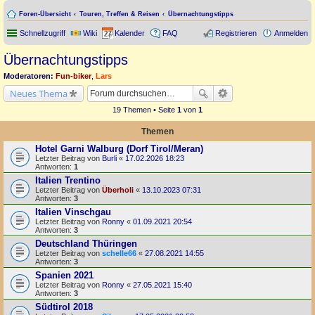
Foren-Übersicht
Touren, Treffen & Reisen
Übernachtungstipps
Schnellzugriff
Wiki
Kalender
FAQ
Registrieren
Anmelden
Übernachtungstipps
Moderatoren:
Fun-biker
,
Lars
Neues Thema
19 Themen • Seite
1
von
1
Themen
Hotel Garni Walburg (Dorf Tirol/Meran)
Letzter Beitrag von
Burli
«
17.02.2026 18:23
Antworten:
1
Italien Trentino
Letzter Beitrag von
Überholi
«
13.10.2023 07:31
Antworten:
3
Italien Vinschgau
Letzter Beitrag von
Ronny
«
01.09.2021 20:54
Antworten:
3
Deutschland Thüringen
Letzter Beitrag von
schelle66
«
27.08.2021 14:55
Antworten:
3
Spanien 2021
Letzter Beitrag von
Ronny
«
27.05.2021 15:40
Antworten:
3
Südtirol 2018