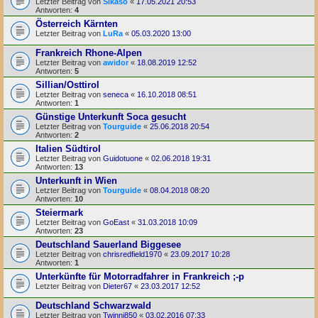
Letzter Beitrag von
Sikaso
«
17.05.2021 20:53
Antworten:
4
Österreich Kärnten
Letzter Beitrag von
LuRa
«
05.03.2020 13:00
Frankreich Rhone-Alpen
Letzter Beitrag von
awidor
«
18.08.2019 12:52
Antworten:
5
Sillian/Osttirol
Letzter Beitrag von
seneca
«
16.10.2018 08:51
Antworten:
1
Günstige Unterkunft Soca gesucht
Letzter Beitrag von
Tourguide
«
25.06.2018 20:54
Antworten:
2
Italien Südtirol
Letzter Beitrag von
Guidotuone
«
02.06.2018 19:31
Antworten:
13
Unterkunft in Wien
Letzter Beitrag von
Tourguide
«
08.04.2018 08:20
Antworten:
10
Steiermark
Letzter Beitrag von
GoEast
«
31.03.2018 10:09
Antworten:
23
Deutschland Sauerland Biggesee
Letzter Beitrag von
chrisredfield1970
«
23.09.2017 10:28
Antworten:
1
Unterkünfte für Motorradfahrer in Frankreich ;-p
Letzter Beitrag von
Dieter67
«
23.03.2017 12:52
Deutschland Schwarzwald
Letzter Beitrag von
Twinni850
«
03.02.2016 07:33