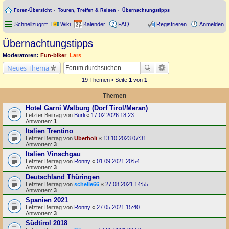
Foren-Übersicht
Touren, Treffen & Reisen
Übernachtungstipps
Schnellzugriff
Wiki
Kalender
FAQ
Registrieren
Anmelden
Übernachtungstipps
Moderatoren:
Fun-biker
,
Lars
Neues Thema
19 Themen • Seite
1
von
1
Themen
Hotel Garni Walburg (Dorf Tirol/Meran)
Letzter Beitrag von
Burli
«
17.02.2026 18:23
Antworten:
1
Italien Trentino
Letzter Beitrag von
Überholi
«
13.10.2023 07:31
Antworten:
3
Italien Vinschgau
Letzter Beitrag von
Ronny
«
01.09.2021 20:54
Antworten:
3
Deutschland Thüringen
Letzter Beitrag von
schelle66
«
27.08.2021 14:55
Antworten:
3
Spanien 2021
Letzter Beitrag von
Ronny
«
27.05.2021 15:40
Antworten:
3
Südtirol 2018