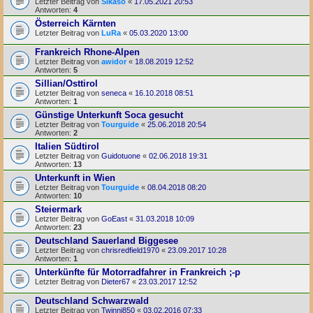
Letzter Beitrag von
Sikaso
«
17.05.2021 20:53
Antworten:
4
Österreich Kärnten
Letzter Beitrag von
LuRa
«
05.03.2020 13:00
Frankreich Rhone-Alpen
Letzter Beitrag von
awidor
«
18.08.2019 12:52
Antworten:
5
Sillian/Osttirol
Letzter Beitrag von
seneca
«
16.10.2018 08:51
Antworten:
1
Günstige Unterkunft Soca gesucht
Letzter Beitrag von
Tourguide
«
25.06.2018 20:54
Antworten:
2
Italien Südtirol
Letzter Beitrag von
Guidotuone
«
02.06.2018 19:31
Antworten:
13
Unterkunft in Wien
Letzter Beitrag von
Tourguide
«
08.04.2018 08:20
Antworten:
10
Steiermark
Letzter Beitrag von
GoEast
«
31.03.2018 10:09
Antworten:
23
Deutschland Sauerland Biggesee
Letzter Beitrag von
chrisredfield1970
«
23.09.2017 10:28
Antworten:
1
Unterkünfte für Motorradfahrer in Frankreich ;-p
Letzter Beitrag von
Dieter67
«
23.03.2017 12:52
Deutschland Schwarzwald
Letzter Beitrag von
Twinni850
«
03.02.2016 07:33