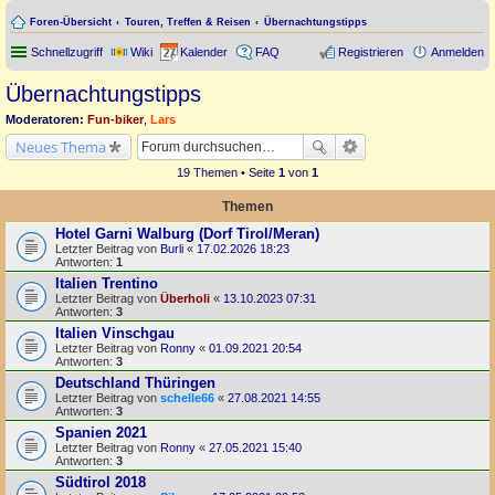
Foren-Übersicht
Touren, Treffen & Reisen
Übernachtungstipps
Schnellzugriff
Wiki
Kalender
FAQ
Registrieren
Anmelden
Übernachtungstipps
Moderatoren:
Fun-biker
,
Lars
Neues Thema
19 Themen • Seite
1
von
1
Themen
Hotel Garni Walburg (Dorf Tirol/Meran)
Letzter Beitrag von
Burli
«
17.02.2026 18:23
Antworten:
1
Italien Trentino
Letzter Beitrag von
Überholi
«
13.10.2023 07:31
Antworten:
3
Italien Vinschgau
Letzter Beitrag von
Ronny
«
01.09.2021 20:54
Antworten:
3
Deutschland Thüringen
Letzter Beitrag von
schelle66
«
27.08.2021 14:55
Antworten:
3
Spanien 2021
Letzter Beitrag von
Ronny
«
27.05.2021 15:40
Antworten:
3
Südtirol 2018