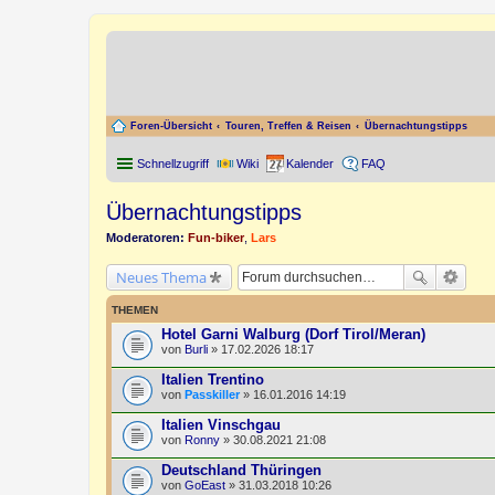
Foren-Übersicht
Touren, Treffen & Reisen
Übernachtungstipps
Schnellzugriff
Wiki
Kalender
FAQ
Übernachtungstipps
Moderatoren:
Fun-biker
,
Lars
Neues Thema
THEMEN
Hotel Garni Walburg (Dorf Tirol/Meran)
von
Burli
» 17.02.2026 18:17
Italien Trentino
von
Passkiller
» 16.01.2016 14:19
Italien Vinschgau
von
Ronny
» 30.08.2021 21:08
Deutschland Thüringen
von
GoEast
» 31.03.2018 10:26