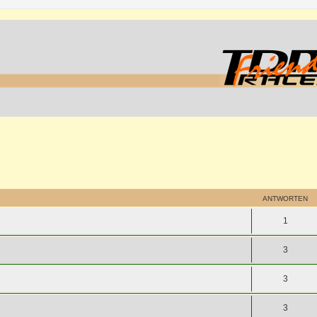
ANTWORTEN
1
3
3
3