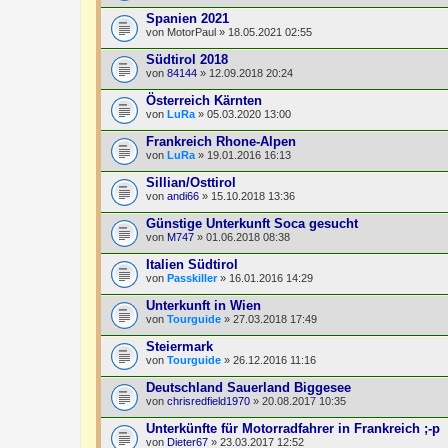
Spanien 2021
von
MotorPaul
» 18.05.2021 02:55
Südtirol 2018
von
84144
» 12.09.2018 20:24
Österreich Kärnten
von
LuRa
» 05.03.2020 13:00
Frankreich Rhone-Alpen
von
LuRa
» 19.01.2016 16:13
Sillian/Osttirol
von
andi66
» 15.10.2018 13:36
Günstige Unterkunft Soca gesucht
von
M747
» 01.06.2018 08:38
Italien Südtirol
von
Passkiller
» 16.01.2016 14:29
Unterkunft in Wien
von
Tourguide
» 27.03.2018 17:49
Steiermark
von
Tourguide
» 26.12.2016 11:16
Deutschland Sauerland Biggesee
von
chrisredfield1970
» 20.08.2017 10:35
Unterkünfte für Motorradfahrer in Frankreich ;-p
von
Dieter67
» 23.03.2017 12:52