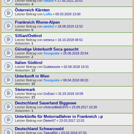
Letzter Beitrag von
Sikaso
«
17.05.2021 20:53
Antworten:
4
Österreich Kärnten
Letzter Beitrag von
LuRa
«
05.03.2020 13:00
Frankreich Rhone-Alpen
Letzter Beitrag von
awidor
«
18.08.2019 12:52
Antworten:
5
Sillian/Osttirol
Letzter Beitrag von
seneca
«
16.10.2018 08:51
Antworten:
1
Günstige Unterkunft Soca gesucht
Letzter Beitrag von
Tourguide
«
25.06.2018 20:54
Antworten:
2
Italien Südtirol
Letzter Beitrag von
Guidotuone
«
02.06.2018 19:31
Antworten:
13
Unterkunft in Wien
Letzter Beitrag von
Tourguide
«
08.04.2018 08:20
Antworten:
10
Steiermark
Letzter Beitrag von
GoEast
«
31.03.2018 10:09
Antworten:
23
Deutschland Sauerland Biggesee
Letzter Beitrag von
chrisredfield1970
«
23.09.2017 10:28
Antworten:
1
Unterkünfte für Motorradfahrer in Frankreich ;-p
Letzter Beitrag von
Dieter67
«
23.03.2017 12:52
Deutschland Schwarzwald
Letzter Beitrag von
Twinni850
«
03.02.2016 07:33