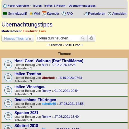
Foren-Übersicht
Touren, Treffen & Reisen
Übernachtungstipps
Schnellzugriff
Wiki
Kalender
FAQ
Registrieren
Anmelden
Übernachtungstipps
Moderatoren:
Fun-biker
,
Lars
Neues Thema
19 Themen • Seite
1
von
1
Themen
Hotel Garni Walburg (Dorf Tirol/Meran)
Letzter Beitrag von
Burli
«
17.02.2026 18:23
Antworten:
1
Italien Trentino
Letzter Beitrag von
Überholi
«
13.10.2023 07:31
Antworten:
3
Italien Vinschgau
Letzter Beitrag von
Ronny
«
01.09.2021 20:54
Antworten:
3
Deutschland Thüringen
Letzter Beitrag von
schelle66
«
27.08.2021 14:55
Antworten:
3
Spanien 2021
Letzter Beitrag von
Ronny
«
27.05.2021 15:40
Antworten:
3
Südtirol 2018