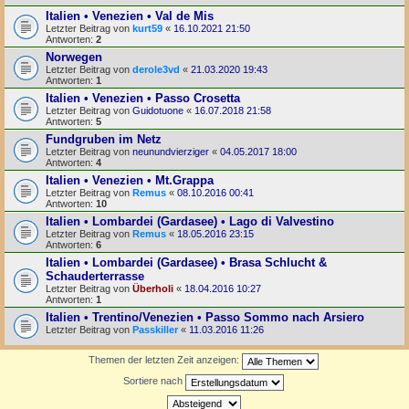
Italien • Venezien • Val de Mis
Letzter Beitrag von
kurt59
«
16.10.2021 21:50
Antworten:
2
Norwegen
Letzter Beitrag von
derole3vd
«
21.03.2020 19:43
Antworten:
1
Italien • Venezien • Passo Crosetta
Letzter Beitrag von
Guidotuone
«
16.07.2018 21:58
Antworten:
5
Fundgruben im Netz
Letzter Beitrag von
neunundvierziger
«
04.05.2017 18:00
Antworten:
4
Italien • Venezien • Mt.Grappa
Letzter Beitrag von
Remus
«
08.10.2016 00:41
Antworten:
10
Italien • Lombardei (Gardasee) • Lago di Valvestino
Letzter Beitrag von
Remus
«
18.05.2016 23:15
Antworten:
6
Italien • Lombardei (Gardasee) • Brasa Schlucht &
Schauderterrasse
Letzter Beitrag von
Überholi
«
18.04.2016 10:27
Antworten:
1
Italien • Trentino/Venezien • Passo Sommo nach Arsiero
Letzter Beitrag von
Passkiller
«
11.03.2016 11:26
Themen der letzten Zeit anzeigen:
Sortiere nach