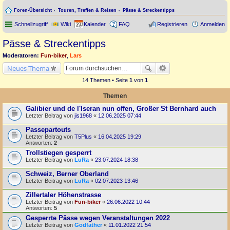
Foren-Übersicht
Touren, Treffen & Reisen
Pässe & Streckentipps
Schnellzugriff
Wiki
Kalender
FAQ
Registrieren
Anmelden
Pässe & Streckentipps
Moderatoren:
Fun-biker
,
Lars
Neues Thema
14 Themen • Seite
1
von
1
Themen
Galibier und de l'Iseran nun offen, Großer St Bernhard auch
Letzter Beitrag von
jis1968
«
12.06.2025 07:44
Passepartouts
Letzter Beitrag von
T5Plus
«
16.04.2025 19:29
Antworten:
2
Trollstiegen gesperrt
Letzter Beitrag von
LuRa
«
23.07.2024 18:38
Schweiz, Berner Oberland
Letzter Beitrag von
LuRa
«
02.07.2023 13:46
Zillertaler Höhenstrasse
Letzter Beitrag von
Fun-biker
«
26.06.2022 10:44
Antworten:
5
Gesperrte Pässe wegen Veranstaltungen 2022
Letzter Beitrag von
Godfather
«
11.01.2022 21:54