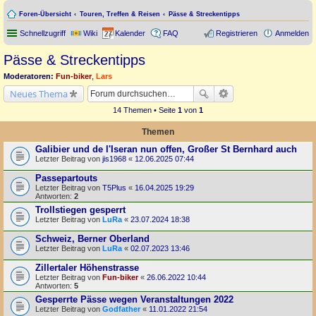
Foren-Übersicht
Touren, Treffen & Reisen
Pässe & Streckentipps
Schnellzugriff
Wiki
Kalender
FAQ
Registrieren
Anmelden
Pässe & Streckentipps
Moderatoren:
Fun-biker
,
Lars
Neues Thema
14 Themen • Seite
1
von
1
Themen
Galibier und de l'Iseran nun offen, Großer St Bernhard auch
Letzter Beitrag von
jis1968
«
12.06.2025 07:44
Passepartouts
Letzter Beitrag von
T5Plus
«
16.04.2025 19:29
Antworten:
2
Trollstiegen gesperrt
Letzter Beitrag von
LuRa
«
23.07.2024 18:38
Schweiz, Berner Oberland
Letzter Beitrag von
LuRa
«
02.07.2023 13:46
Zillertaler Höhenstrasse
Letzter Beitrag von
Fun-biker
«
26.06.2022 10:44
Antworten:
5
Gesperrte Pässe wegen Veranstaltungen 2022
Letzter Beitrag von
Godfather
«
11.01.2022 21:54