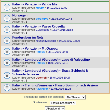
Italien • Venezien • Val de Mis
Letzter Beitrag von
kurt59
«
16.10.2021 21:50
Antworten:
2
Norwegen
Letzter Beitrag von
derole3vd
«
21.03.2020 19:43
Antworten:
1
Italien • Venezien • Passo Crosetta
Letzter Beitrag von
Guidotuone
«
16.07.2018 21:58
Antworten:
5
Fundgruben im Netz
Letzter Beitrag von
neunundvierziger
«
04.05.2017 18:00
Antworten:
4
Italien • Venezien • Mt.Grappa
Letzter Beitrag von
Remus
«
08.10.2016 00:41
Antworten:
10
Italien • Lombardei (Gardasee) • Lago di Valvestino
Letzter Beitrag von
Remus
«
18.05.2016 23:15
Antworten:
6
Italien • Lombardei (Gardasee) • Brasa Schlucht &
Schauderterrasse
Letzter Beitrag von
Überholi
«
18.04.2016 10:27
Antworten:
1
Italien • Trentino/Venezien • Passo Sommo nach Arsiero
Letzter Beitrag von
Passkiller
«
11.03.2016 11:26
Themen der letzten Zeit anzeigen:
Sortiere nach