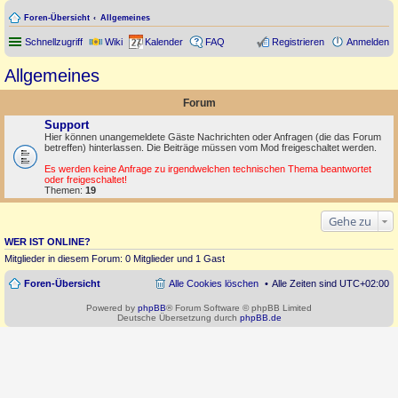
Foren-Übersicht
Allgemeines
Schnellzugriff
Wiki
Kalender
FAQ
Registrieren
Anmelden
Allgemeines
Forum
Support
Hier können unangemeldete Gäste Nachrichten oder Anfragen (die das Forum
betreffen) hinterlassen. Die Beiträge müssen vom Mod freigeschaltet werden.
Es werden keine Anfrage zu irgendwelchen technischen Thema beantwortet
oder freigeschaltet!
Themen:
19
Gehe zu
WER IST ONLINE?
Mitglieder in diesem Forum: 0 Mitglieder und 1 Gast
Foren-Übersicht
Alle Cookies löschen
Alle Zeiten sind
UTC+02:00
Powered by
phpBB
® Forum Software © phpBB Limited
Deutsche Übersetzung durch
phpBB.de