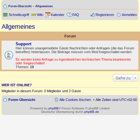
Foren-Übersicht
Allgemeines
Schnellzugriff
Wiki
Kalender
FAQ
Registrieren
Anmelden
Allgemeines
Forum
Support
Hier können unangemeldete Gäste Nachrichten oder Anfragen (die das Forum
betreffen) hinterlassen. Die Beiträge müssen vom Mod freigeschaltet werden.
Es werden keine Anfrage zu irgendwelchen technischen Thema beantwortet
oder freigeschaltet!
Themen:
19
Gehe zu
WER IST ONLINE?
Mitglieder in diesem Forum: 0 Mitglieder und 2 Gäste
Foren-Übersicht
Alle Cookies löschen
Alle Zeiten sind
UTC+02:00
Powered by
phpBB
® Forum Software © phpBB Limited
Deutsche Übersetzung durch
phpBB.de