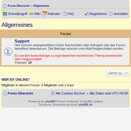
Foren-Übersicht
Allgemeines
Schnellzugriff
Wiki
Kalender
FAQ
Registrieren
Anmelden
Allgemeines
Forum
Support
Hier können unangemeldete Gäste Nachrichten oder Anfragen (die das Forum
betreffen) hinterlassen. Die Beiträge müssen vom Mod freigeschaltet werden.
Es werden keine Anfrage zu irgendwelchen technischen Thema beantwortet
oder freigeschaltet!
Themen:
19
Gehe zu
WER IST ONLINE?
Mitglieder in diesem Forum: 0 Mitglieder und 1 Gast
Foren-Übersicht
Alle Cookies löschen
Alle Zeiten sind
UTC+02:00
Powered by
phpBB
® Forum Software © phpBB Limited
Deutsche Übersetzung durch
phpBB.de