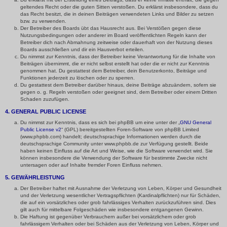
geltendes Recht oder die guten Sitten verstoßen. Du erklärst insbesondere, dass du
das Recht besitzt, die in deinen Beiträgen verwendeten Links und Bilder zu setzen
bzw. zu verwenden.
Der Betreiber des Boards übt das Hausrecht aus. Bei Verstößen gegen diese
Nutzungsbedingungen oder anderer im Board veröffentlichten Regeln kann der
Betreiber dich nach Abmahnung zeitweise oder dauerhaft von der Nutzung dieses
Boards ausschließen und dir ein Hausverbot erteilen.
Du nimmst zur Kenntnis, dass der Betreiber keine Verantwortung für die Inhalte von
Beiträgen übernimmt, die er nicht selbst erstellt hat oder die er nicht zur Kenntnis
genommen hat. Du gestattest dem Betreiber, dein Benutzerkonto, Beiträge und
Funktionen jederzeit zu löschen oder zu sperren.
Du gestattest dem Betreiber darüber hinaus, deine Beiträge abzuändern, sofern sie
gegen o. g. Regeln verstoßen oder geeignet sind, dem Betreiber oder einem Dritten
Schaden zuzufügen.
4. GENERAL PUBLIC LICENSE
Du nimmst zur Kenntnis, dass es sich bei phpBB um eine unter der „
GNU General
Public License v2
“ (GPL) bereitgestellten Foren-Software von phpBB Limited
(www.phpbb.com) handelt; deutschsprachige Informationen werden durch die
deutschsprachige Community unter www.phpbb.de zur Verfügung gestellt. Beide
haben keinen Einfluss auf die Art und Weise, wie die Software verwendet wird. Sie
können insbesondere die Verwendung der Software für bestimmte Zwecke nicht
untersagen oder auf Inhalte fremder Foren Einfluss nehmen.
5. GEWÄHRLEISTUNG
Der Betreiber haftet mit Ausnahme der Verletzung von Leben, Körper und Gesundheit
und der Verletzung wesentlicher Vertragspflichten (Kardinalpflichten) nur für Schäden,
die auf ein vorsätzliches oder grob fahrlässiges Verhalten zurückzuführen sind. Dies
gilt auch für mittelbare Folgeschäden wie insbesondere entgangenen Gewinn.
Die Haftung ist gegenüber Verbrauchern außer bei vorsätzlichem oder grob
fahrlässigem Verhalten oder bei Schäden aus der Verletzung von Leben, Körper und