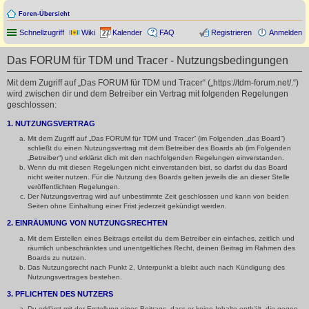
Foren-Übersicht
Schnellzugriff
Wiki
Kalender
FAQ
Registrieren
Anmelden
Das FORUM für TDM und Tracer - Nutzungsbedingungen
Mit dem Zugriff auf „Das FORUM für TDM und Tracer“ („https://tdm-forum.net/.“)
wird zwischen dir und dem Betreiber ein Vertrag mit folgenden Regelungen
geschlossen:
1. NUTZUNGSVERTRAG
Mit dem Zugriff auf „Das FORUM für TDM und Tracer“ (im Folgenden „das Board“)
schließt du einen Nutzungsvertrag mit dem Betreiber des Boards ab (im Folgenden
„Betreiber“) und erklärst dich mit den nachfolgenden Regelungen einverstanden.
Wenn du mit diesen Regelungen nicht einverstanden bist, so darfst du das Board
nicht weiter nutzen. Für die Nutzung des Boards gelten jeweils die an dieser Stelle
veröffentlichten Regelungen.
Der Nutzungsvertrag wird auf unbestimmte Zeit geschlossen und kann von beiden
Seiten ohne Einhaltung einer Frist jederzeit gekündigt werden.
2. EINRÄUMUNG VON NUTZUNGSRECHTEN
Mit dem Erstellen eines Beitrags erteilst du dem Betreiber ein einfaches, zeitlich und
räumlich unbeschränktes und unentgeltliches Recht, deinen Beitrag im Rahmen des
Boards zu nutzen.
Das Nutzungsrecht nach Punkt 2, Unterpunkt a bleibt auch nach Kündigung des
Nutzungsvertrages bestehen.
3. PFLICHTEN DES NUTZERS
Du erklärst mit der Erstellung eines Beitrags, dass er keine Inhalte enthält, die gegen