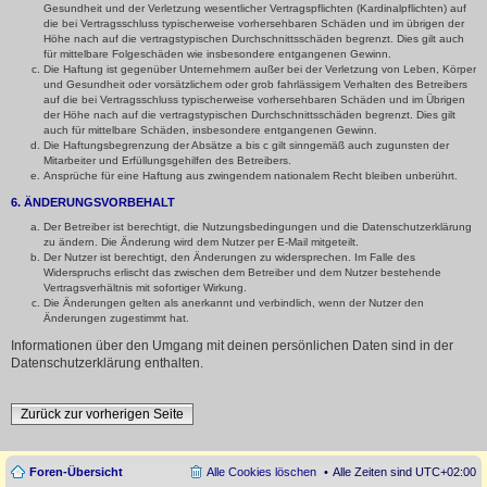
Gesundheit und der Verletzung wesentlicher Vertragspflichten (Kardinalpflichten) auf
die bei Vertragsschluss typischerweise vorhersehbaren Schäden und im übrigen der
Höhe nach auf die vertragstypischen Durchschnittsschäden begrenzt. Dies gilt auch
für mittelbare Folgeschäden wie insbesondere entgangenen Gewinn.
Die Haftung ist gegenüber Unternehmern außer bei der Verletzung von Leben, Körper
und Gesundheit oder vorsätzlichem oder grob fahrlässigem Verhalten des Betreibers
auf die bei Vertragsschluss typischerweise vorhersehbaren Schäden und im Übrigen
der Höhe nach auf die vertragstypischen Durchschnittsschäden begrenzt. Dies gilt
auch für mittelbare Schäden, insbesondere entgangenen Gewinn.
Die Haftungsbegrenzung der Absätze a bis c gilt sinngemäß auch zugunsten der
Mitarbeiter und Erfüllungsgehilfen des Betreibers.
Ansprüche für eine Haftung aus zwingendem nationalem Recht bleiben unberührt.
6. ÄNDERUNGSVORBEHALT
Der Betreiber ist berechtigt, die Nutzungsbedingungen und die Datenschutzerklärung
zu ändern. Die Änderung wird dem Nutzer per E-Mail mitgeteilt.
Der Nutzer ist berechtigt, den Änderungen zu widersprechen. Im Falle des
Widerspruchs erlischt das zwischen dem Betreiber und dem Nutzer bestehende
Vertragsverhältnis mit sofortiger Wirkung.
Die Änderungen gelten als anerkannt und verbindlich, wenn der Nutzer den
Änderungen zugestimmt hat.
Informationen über den Umgang mit deinen persönlichen Daten sind in der
Datenschutzerklärung enthalten.
Zurück zur vorherigen Seite
Foren-Übersicht
Alle Cookies löschen
Alle Zeiten sind
UTC+02:00