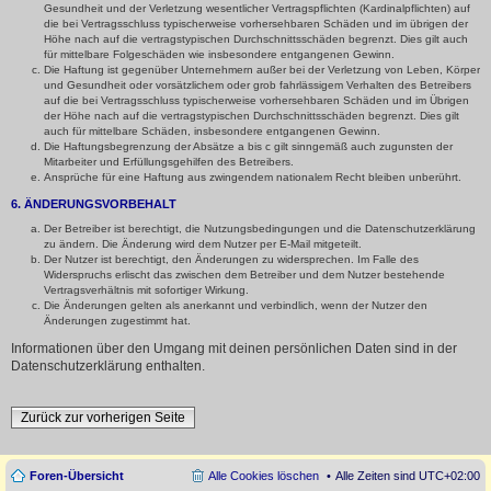
Gesundheit und der Verletzung wesentlicher Vertragspflichten (Kardinalpflichten) auf
die bei Vertragsschluss typischerweise vorhersehbaren Schäden und im übrigen der
Höhe nach auf die vertragstypischen Durchschnittsschäden begrenzt. Dies gilt auch
für mittelbare Folgeschäden wie insbesondere entgangenen Gewinn.
Die Haftung ist gegenüber Unternehmern außer bei der Verletzung von Leben, Körper
und Gesundheit oder vorsätzlichem oder grob fahrlässigem Verhalten des Betreibers
auf die bei Vertragsschluss typischerweise vorhersehbaren Schäden und im Übrigen
der Höhe nach auf die vertragstypischen Durchschnittsschäden begrenzt. Dies gilt
auch für mittelbare Schäden, insbesondere entgangenen Gewinn.
Die Haftungsbegrenzung der Absätze a bis c gilt sinngemäß auch zugunsten der
Mitarbeiter und Erfüllungsgehilfen des Betreibers.
Ansprüche für eine Haftung aus zwingendem nationalem Recht bleiben unberührt.
6. ÄNDERUNGSVORBEHALT
Der Betreiber ist berechtigt, die Nutzungsbedingungen und die Datenschutzerklärung
zu ändern. Die Änderung wird dem Nutzer per E-Mail mitgeteilt.
Der Nutzer ist berechtigt, den Änderungen zu widersprechen. Im Falle des
Widerspruchs erlischt das zwischen dem Betreiber und dem Nutzer bestehende
Vertragsverhältnis mit sofortiger Wirkung.
Die Änderungen gelten als anerkannt und verbindlich, wenn der Nutzer den
Änderungen zugestimmt hat.
Informationen über den Umgang mit deinen persönlichen Daten sind in der
Datenschutzerklärung enthalten.
Zurück zur vorherigen Seite
Foren-Übersicht
Alle Cookies löschen
Alle Zeiten sind
UTC+02:00