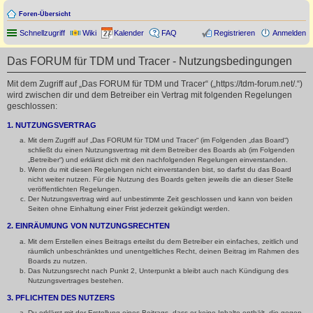
Foren-Übersicht
Schnellzugriff
Wiki
Kalender
FAQ
Registrieren
Anmelden
Das FORUM für TDM und Tracer - Nutzungsbedingungen
Mit dem Zugriff auf „Das FORUM für TDM und Tracer“ („https://tdm-forum.net/.“)
wird zwischen dir und dem Betreiber ein Vertrag mit folgenden Regelungen
geschlossen:
1. NUTZUNGSVERTRAG
Mit dem Zugriff auf „Das FORUM für TDM und Tracer“ (im Folgenden „das Board“)
schließt du einen Nutzungsvertrag mit dem Betreiber des Boards ab (im Folgenden
„Betreiber“) und erklärst dich mit den nachfolgenden Regelungen einverstanden.
Wenn du mit diesen Regelungen nicht einverstanden bist, so darfst du das Board
nicht weiter nutzen. Für die Nutzung des Boards gelten jeweils die an dieser Stelle
veröffentlichten Regelungen.
Der Nutzungsvertrag wird auf unbestimmte Zeit geschlossen und kann von beiden
Seiten ohne Einhaltung einer Frist jederzeit gekündigt werden.
2. EINRÄUMUNG VON NUTZUNGSRECHTEN
Mit dem Erstellen eines Beitrags erteilst du dem Betreiber ein einfaches, zeitlich und
räumlich unbeschränktes und unentgeltliches Recht, deinen Beitrag im Rahmen des
Boards zu nutzen.
Das Nutzungsrecht nach Punkt 2, Unterpunkt a bleibt auch nach Kündigung des
Nutzungsvertrages bestehen.
3. PFLICHTEN DES NUTZERS
Du erklärst mit der Erstellung eines Beitrags, dass er keine Inhalte enthält, die gegen