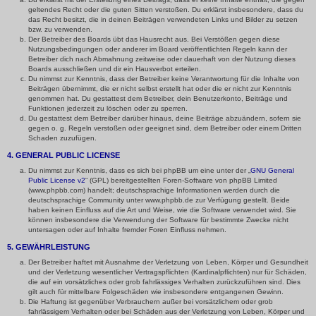
geltendes Recht oder die guten Sitten verstoßen. Du erklärst insbesondere, dass du
das Recht besitzt, die in deinen Beiträgen verwendeten Links und Bilder zu setzen
bzw. zu verwenden.
Der Betreiber des Boards übt das Hausrecht aus. Bei Verstößen gegen diese
Nutzungsbedingungen oder anderer im Board veröffentlichten Regeln kann der
Betreiber dich nach Abmahnung zeitweise oder dauerhaft von der Nutzung dieses
Boards ausschließen und dir ein Hausverbot erteilen.
Du nimmst zur Kenntnis, dass der Betreiber keine Verantwortung für die Inhalte von
Beiträgen übernimmt, die er nicht selbst erstellt hat oder die er nicht zur Kenntnis
genommen hat. Du gestattest dem Betreiber, dein Benutzerkonto, Beiträge und
Funktionen jederzeit zu löschen oder zu sperren.
Du gestattest dem Betreiber darüber hinaus, deine Beiträge abzuändern, sofern sie
gegen o. g. Regeln verstoßen oder geeignet sind, dem Betreiber oder einem Dritten
Schaden zuzufügen.
4. GENERAL PUBLIC LICENSE
Du nimmst zur Kenntnis, dass es sich bei phpBB um eine unter der „
GNU General
Public License v2
“ (GPL) bereitgestellten Foren-Software von phpBB Limited
(www.phpbb.com) handelt; deutschsprachige Informationen werden durch die
deutschsprachige Community unter www.phpbb.de zur Verfügung gestellt. Beide
haben keinen Einfluss auf die Art und Weise, wie die Software verwendet wird. Sie
können insbesondere die Verwendung der Software für bestimmte Zwecke nicht
untersagen oder auf Inhalte fremder Foren Einfluss nehmen.
5. GEWÄHRLEISTUNG
Der Betreiber haftet mit Ausnahme der Verletzung von Leben, Körper und Gesundheit
und der Verletzung wesentlicher Vertragspflichten (Kardinalpflichten) nur für Schäden,
die auf ein vorsätzliches oder grob fahrlässiges Verhalten zurückzuführen sind. Dies
gilt auch für mittelbare Folgeschäden wie insbesondere entgangenen Gewinn.
Die Haftung ist gegenüber Verbrauchern außer bei vorsätzlichem oder grob
fahrlässigem Verhalten oder bei Schäden aus der Verletzung von Leben, Körper und