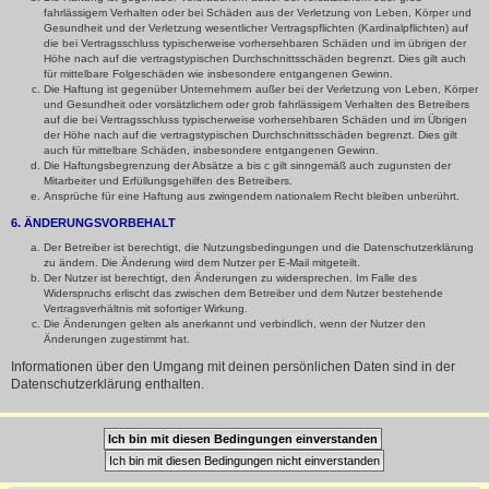
fahrlässigem Verhalten oder bei Schäden aus der Verletzung von Leben, Körper und
Gesundheit und der Verletzung wesentlicher Vertragspflichten (Kardinalpflichten) auf
die bei Vertragsschluss typischerweise vorhersehbaren Schäden und im übrigen der
Höhe nach auf die vertragstypischen Durchschnittsschäden begrenzt. Dies gilt auch
für mittelbare Folgeschäden wie insbesondere entgangenen Gewinn.
Die Haftung ist gegenüber Unternehmern außer bei der Verletzung von Leben, Körper
und Gesundheit oder vorsätzlichem oder grob fahrlässigem Verhalten des Betreibers
auf die bei Vertragsschluss typischerweise vorhersehbaren Schäden und im Übrigen
der Höhe nach auf die vertragstypischen Durchschnittsschäden begrenzt. Dies gilt
auch für mittelbare Schäden, insbesondere entgangenen Gewinn.
Die Haftungsbegrenzung der Absätze a bis c gilt sinngemäß auch zugunsten der
Mitarbeiter und Erfüllungsgehilfen des Betreibers.
Ansprüche für eine Haftung aus zwingendem nationalem Recht bleiben unberührt.
6. ÄNDERUNGSVORBEHALT
Der Betreiber ist berechtigt, die Nutzungsbedingungen und die Datenschutzerklärung
zu ändern. Die Änderung wird dem Nutzer per E-Mail mitgeteilt.
Der Nutzer ist berechtigt, den Änderungen zu widersprechen. Im Falle des
Widerspruchs erlischt das zwischen dem Betreiber und dem Nutzer bestehende
Vertragsverhältnis mit sofortiger Wirkung.
Die Änderungen gelten als anerkannt und verbindlich, wenn der Nutzer den
Änderungen zugestimmt hat.
Informationen über den Umgang mit deinen persönlichen Daten sind in der
Datenschutzerklärung enthalten.