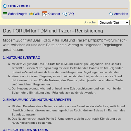
Foren-Übersicht
Schnellzugriff
Wiki
Kalender
FAQ
Anmelden
Sprache:
Das FORUM für TDM und Tracer - Registrierung
Mit dem Zugriff auf „Das FORUM für TDM und Tracer“ („https://tdm-forum.net/.“)
wird zwischen dir und dem Betreiber ein Vertrag mit folgenden Regelungen
geschlossen:
1. NUTZUNGSVERTRAG
Mit dem Zugriff auf „Das FORUM für TDM und Tracer“ (im Folgenden „das Board“)
schließt du einen Nutzungsvertrag mit dem Betreiber des Boards ab (im Folgenden
„Betreiber“) und erklärst dich mit den nachfolgenden Regelungen einverstanden.
Wenn du mit diesen Regelungen nicht einverstanden bist, so darfst du das Board
nicht weiter nutzen. Für die Nutzung des Boards gelten jeweils die an dieser Stelle
veröffentlichten Regelungen.
Der Nutzungsvertrag wird auf unbestimmte Zeit geschlossen und kann von beiden
Seiten ohne Einhaltung einer Frist jederzeit gekündigt werden.
2. EINRÄUMUNG VON NUTZUNGSRECHTEN
Mit dem Erstellen eines Beitrags erteilst du dem Betreiber ein einfaches, zeitlich und
räumlich unbeschränktes und unentgeltliches Recht, deinen Beitrag im Rahmen des
Boards zu nutzen.
Das Nutzungsrecht nach Punkt 2, Unterpunkt a bleibt auch nach Kündigung des
Nutzungsvertrages bestehen.
3. PFLICHTEN DES NUTZERS