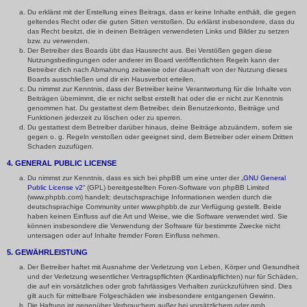
Du erklärst mit der Erstellung eines Beitrags, dass er keine Inhalte enthält, die gegen
geltendes Recht oder die guten Sitten verstoßen. Du erklärst insbesondere, dass du
das Recht besitzt, die in deinen Beiträgen verwendeten Links und Bilder zu setzen
bzw. zu verwenden.
Der Betreiber des Boards übt das Hausrecht aus. Bei Verstößen gegen diese
Nutzungsbedingungen oder anderer im Board veröffentlichten Regeln kann der
Betreiber dich nach Abmahnung zeitweise oder dauerhaft von der Nutzung dieses
Boards ausschließen und dir ein Hausverbot erteilen.
Du nimmst zur Kenntnis, dass der Betreiber keine Verantwortung für die Inhalte von
Beiträgen übernimmt, die er nicht selbst erstellt hat oder die er nicht zur Kenntnis
genommen hat. Du gestattest dem Betreiber, dein Benutzerkonto, Beiträge und
Funktionen jederzeit zu löschen oder zu sperren.
Du gestattest dem Betreiber darüber hinaus, deine Beiträge abzuändern, sofern sie
gegen o. g. Regeln verstoßen oder geeignet sind, dem Betreiber oder einem Dritten
Schaden zuzufügen.
4. GENERAL PUBLIC LICENSE
Du nimmst zur Kenntnis, dass es sich bei phpBB um eine unter der „
GNU General
Public License v2
“ (GPL) bereitgestellten Foren-Software von phpBB Limited
(www.phpbb.com) handelt; deutschsprachige Informationen werden durch die
deutschsprachige Community unter www.phpbb.de zur Verfügung gestellt. Beide
haben keinen Einfluss auf die Art und Weise, wie die Software verwendet wird. Sie
können insbesondere die Verwendung der Software für bestimmte Zwecke nicht
untersagen oder auf Inhalte fremder Foren Einfluss nehmen.
5. GEWÄHRLEISTUNG
Der Betreiber haftet mit Ausnahme der Verletzung von Leben, Körper und Gesundheit
und der Verletzung wesentlicher Vertragspflichten (Kardinalpflichten) nur für Schäden,
die auf ein vorsätzliches oder grob fahrlässiges Verhalten zurückzuführen sind. Dies
gilt auch für mittelbare Folgeschäden wie insbesondere entgangenen Gewinn.
Die Haftung ist gegenüber Verbrauchern außer bei vorsätzlichem oder grob