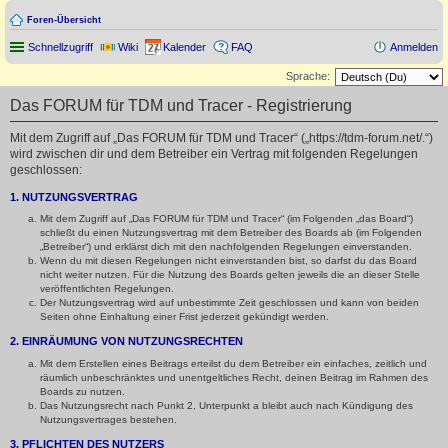
Foren-Übersicht
Schnellzugriff
Wiki
Kalender
FAQ
Anmelden
Sprache:
Das FORUM für TDM und Tracer - Registrierung
Mit dem Zugriff auf „Das FORUM für TDM und Tracer“ („https://tdm-forum.net/.“)
wird zwischen dir und dem Betreiber ein Vertrag mit folgenden Regelungen
geschlossen:
1. NUTZUNGSVERTRAG
Mit dem Zugriff auf „Das FORUM für TDM und Tracer“ (im Folgenden „das Board“)
schließt du einen Nutzungsvertrag mit dem Betreiber des Boards ab (im Folgenden
„Betreiber“) und erklärst dich mit den nachfolgenden Regelungen einverstanden.
Wenn du mit diesen Regelungen nicht einverstanden bist, so darfst du das Board
nicht weiter nutzen. Für die Nutzung des Boards gelten jeweils die an dieser Stelle
veröffentlichten Regelungen.
Der Nutzungsvertrag wird auf unbestimmte Zeit geschlossen und kann von beiden
Seiten ohne Einhaltung einer Frist jederzeit gekündigt werden.
2. EINRÄUMUNG VON NUTZUNGSRECHTEN
Mit dem Erstellen eines Beitrags erteilst du dem Betreiber ein einfaches, zeitlich und
räumlich unbeschränktes und unentgeltliches Recht, deinen Beitrag im Rahmen des
Boards zu nutzen.
Das Nutzungsrecht nach Punkt 2, Unterpunkt a bleibt auch nach Kündigung des
Nutzungsvertrages bestehen.
3. PFLICHTEN DES NUTZERS