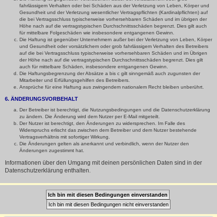
fahrlässigem Verhalten oder bei Schäden aus der Verletzung von Leben, Körper und
Gesundheit und der Verletzung wesentlicher Vertragspflichten (Kardinalpflichten) auf
die bei Vertragsschluss typischerweise vorhersehbaren Schäden und im übrigen der
Höhe nach auf die vertragstypischen Durchschnittsschäden begrenzt. Dies gilt auch
für mittelbare Folgeschäden wie insbesondere entgangenen Gewinn.
Die Haftung ist gegenüber Unternehmern außer bei der Verletzung von Leben, Körper
und Gesundheit oder vorsätzlichem oder grob fahrlässigem Verhalten des Betreibers
auf die bei Vertragsschluss typischerweise vorhersehbaren Schäden und im Übrigen
der Höhe nach auf die vertragstypischen Durchschnittsschäden begrenzt. Dies gilt
auch für mittelbare Schäden, insbesondere entgangenen Gewinn.
Die Haftungsbegrenzung der Absätze a bis c gilt sinngemäß auch zugunsten der
Mitarbeiter und Erfüllungsgehilfen des Betreibers.
Ansprüche für eine Haftung aus zwingendem nationalem Recht bleiben unberührt.
6. ÄNDERUNGSVORBEHALT
Der Betreiber ist berechtigt, die Nutzungsbedingungen und die Datenschutzerklärung
zu ändern. Die Änderung wird dem Nutzer per E-Mail mitgeteilt.
Der Nutzer ist berechtigt, den Änderungen zu widersprechen. Im Falle des
Widerspruchs erlischt das zwischen dem Betreiber und dem Nutzer bestehende
Vertragsverhältnis mit sofortiger Wirkung.
Die Änderungen gelten als anerkannt und verbindlich, wenn der Nutzer den
Änderungen zugestimmt hat.
Informationen über den Umgang mit deinen persönlichen Daten sind in der
Datenschutzerklärung enthalten.