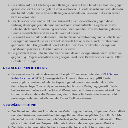
Du erklärst mit der Erstellung eines Beitrags, dass er keine Inhalte enthält, die gegen
geltendes Recht oder die guten Sitten verstoßen. Du erklärst insbesondere, dass du
das Recht besitzt, die in deinen Beiträgen verwendeten Links und Bilder zu setzen
bzw. zu verwenden.
Der Betreiber des Boards übt das Hausrecht aus. Bei Verstößen gegen diese
Nutzungsbedingungen oder anderer im Board veröffentlichten Regeln kann der
Betreiber dich nach Abmahnung zeitweise oder dauerhaft von der Nutzung dieses
Boards ausschließen und dir ein Hausverbot erteilen.
Du nimmst zur Kenntnis, dass der Betreiber keine Verantwortung für die Inhalte von
Beiträgen übernimmt, die er nicht selbst erstellt hat oder die er nicht zur Kenntnis
genommen hat. Du gestattest dem Betreiber, dein Benutzerkonto, Beiträge und
Funktionen jederzeit zu löschen oder zu sperren.
Du gestattest dem Betreiber darüber hinaus, deine Beiträge abzuändern, sofern sie
gegen o. g. Regeln verstoßen oder geeignet sind, dem Betreiber oder einem Dritten
Schaden zuzufügen.
4. GENERAL PUBLIC LICENSE
Du nimmst zur Kenntnis, dass es sich bei phpBB um eine unter der „
GNU General
Public License v2
“ (GPL) bereitgestellten Foren-Software von phpBB Limited
(www.phpbb.com) handelt; deutschsprachige Informationen werden durch die
deutschsprachige Community unter www.phpbb.de zur Verfügung gestellt. Beide
haben keinen Einfluss auf die Art und Weise, wie die Software verwendet wird. Sie
können insbesondere die Verwendung der Software für bestimmte Zwecke nicht
untersagen oder auf Inhalte fremder Foren Einfluss nehmen.
5. GEWÄHRLEISTUNG
Der Betreiber haftet mit Ausnahme der Verletzung von Leben, Körper und Gesundheit
und der Verletzung wesentlicher Vertragspflichten (Kardinalpflichten) nur für Schäden,
die auf ein vorsätzliches oder grob fahrlässiges Verhalten zurückzuführen sind. Dies
gilt auch für mittelbare Folgeschäden wie insbesondere entgangenen Gewinn.
Die Haftung ist gegenüber Verbrauchern außer bei vorsätzlichem oder grob