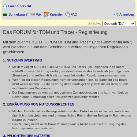
Foren-Übersicht
Schnellzugriff
Wiki
Kalender
FAQ
Anmelden
Sprache:
Das FORUM für TDM und Tracer - Registrierung
Mit dem Zugriff auf „Das FORUM für TDM und Tracer“ („https://tdm-forum.net/.“)
wird zwischen dir und dem Betreiber ein Vertrag mit folgenden Regelungen
geschlossen:
1. NUTZUNGSVERTRAG
Mit dem Zugriff auf „Das FORUM für TDM und Tracer“ (im Folgenden „das Board“)
schließt du einen Nutzungsvertrag mit dem Betreiber des Boards ab (im Folgenden
„Betreiber“) und erklärst dich mit den nachfolgenden Regelungen einverstanden.
Wenn du mit diesen Regelungen nicht einverstanden bist, so darfst du das Board
nicht weiter nutzen. Für die Nutzung des Boards gelten jeweils die an dieser Stelle
veröffentlichten Regelungen.
Der Nutzungsvertrag wird auf unbestimmte Zeit geschlossen und kann von beiden
Seiten ohne Einhaltung einer Frist jederzeit gekündigt werden.
2. EINRÄUMUNG VON NUTZUNGSRECHTEN
Mit dem Erstellen eines Beitrags erteilst du dem Betreiber ein einfaches, zeitlich und
räumlich unbeschränktes und unentgeltliches Recht, deinen Beitrag im Rahmen des
Boards zu nutzen.
Das Nutzungsrecht nach Punkt 2, Unterpunkt a bleibt auch nach Kündigung des
Nutzungsvertrages bestehen.
3. PFLICHTEN DES NUTZERS