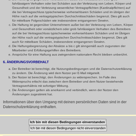
fahrlässigem Verhalten oder bei Schäden aus der Verletzung von Leben, Körper und
Gesundheit und der Verletzung wesentlicher Vertragspflichten (Kardinalpflichten) auf
die bei Vertragsschluss typischerweise vorhersehbaren Schäden und im übrigen der
Höhe nach auf die vertragstypischen Durchschnittsschäden begrenzt. Dies gilt auch
für mittelbare Folgeschäden wie insbesondere entgangenen Gewinn.
Die Haftung ist gegenüber Unternehmern außer bei der Verletzung von Leben, Körper
und Gesundheit oder vorsätzlichem oder grob fahrlässigem Verhalten des Betreibers
auf die bei Vertragsschluss typischerweise vorhersehbaren Schäden und im Übrigen
der Höhe nach auf die vertragstypischen Durchschnittsschäden begrenzt. Dies gilt
auch für mittelbare Schäden, insbesondere entgangenen Gewinn.
Die Haftungsbegrenzung der Absätze a bis c gilt sinngemäß auch zugunsten der
Mitarbeiter und Erfüllungsgehilfen des Betreibers.
Ansprüche für eine Haftung aus zwingendem nationalem Recht bleiben unberührt.
6. ÄNDERUNGSVORBEHALT
Der Betreiber ist berechtigt, die Nutzungsbedingungen und die Datenschutzerklärung
zu ändern. Die Änderung wird dem Nutzer per E-Mail mitgeteilt.
Der Nutzer ist berechtigt, den Änderungen zu widersprechen. Im Falle des
Widerspruchs erlischt das zwischen dem Betreiber und dem Nutzer bestehende
Vertragsverhältnis mit sofortiger Wirkung.
Die Änderungen gelten als anerkannt und verbindlich, wenn der Nutzer den
Änderungen zugestimmt hat.
Informationen über den Umgang mit deinen persönlichen Daten sind in der
Datenschutzerklärung enthalten.