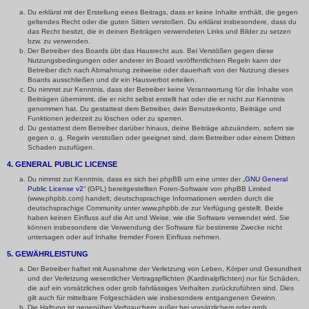
Du erklärst mit der Erstellung eines Beitrags, dass er keine Inhalte enthält, die gegen
geltendes Recht oder die guten Sitten verstoßen. Du erklärst insbesondere, dass du
das Recht besitzt, die in deinen Beiträgen verwendeten Links und Bilder zu setzen
bzw. zu verwenden.
Der Betreiber des Boards übt das Hausrecht aus. Bei Verstößen gegen diese
Nutzungsbedingungen oder anderer im Board veröffentlichten Regeln kann der
Betreiber dich nach Abmahnung zeitweise oder dauerhaft von der Nutzung dieses
Boards ausschließen und dir ein Hausverbot erteilen.
Du nimmst zur Kenntnis, dass der Betreiber keine Verantwortung für die Inhalte von
Beiträgen übernimmt, die er nicht selbst erstellt hat oder die er nicht zur Kenntnis
genommen hat. Du gestattest dem Betreiber, dein Benutzerkonto, Beiträge und
Funktionen jederzeit zu löschen oder zu sperren.
Du gestattest dem Betreiber darüber hinaus, deine Beiträge abzuändern, sofern sie
gegen o. g. Regeln verstoßen oder geeignet sind, dem Betreiber oder einem Dritten
Schaden zuzufügen.
4. GENERAL PUBLIC LICENSE
Du nimmst zur Kenntnis, dass es sich bei phpBB um eine unter der „
GNU General
Public License v2
“ (GPL) bereitgestellten Foren-Software von phpBB Limited
(www.phpbb.com) handelt; deutschsprachige Informationen werden durch die
deutschsprachige Community unter www.phpbb.de zur Verfügung gestellt. Beide
haben keinen Einfluss auf die Art und Weise, wie die Software verwendet wird. Sie
können insbesondere die Verwendung der Software für bestimmte Zwecke nicht
untersagen oder auf Inhalte fremder Foren Einfluss nehmen.
5. GEWÄHRLEISTUNG
Der Betreiber haftet mit Ausnahme der Verletzung von Leben, Körper und Gesundheit
und der Verletzung wesentlicher Vertragspflichten (Kardinalpflichten) nur für Schäden,
die auf ein vorsätzliches oder grob fahrlässiges Verhalten zurückzuführen sind. Dies
gilt auch für mittelbare Folgeschäden wie insbesondere entgangenen Gewinn.
Die Haftung ist gegenüber Verbrauchern außer bei vorsätzlichem oder grob