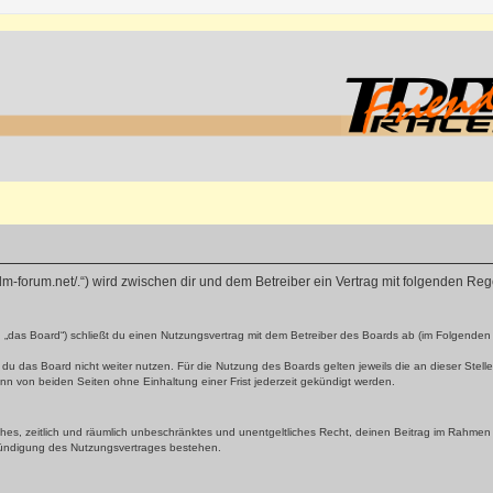
tdm-forum.net/.“) wird zwischen dir und dem Betreiber ein Vertrag mit folgenden R
 „das Board“) schließt du einen Nutzungsvertrag mit dem Betreiber des Boards ab (im Folgenden 
du das Board nicht weiter nutzen. Für die Nutzung des Boards gelten jeweils die an dieser Stell
n von beiden Seiten ohne Einhaltung einer Frist jederzeit gekündigt werden.
faches, zeitlich und räumlich unbeschränktes und unentgeltliches Recht, deinen Beitrag im Rahme
Kündigung des Nutzungsvertrages bestehen.