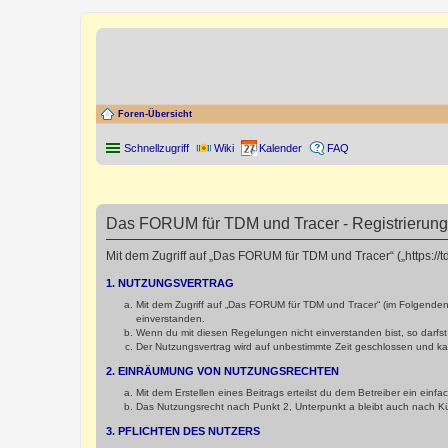
Foren-Übersicht
Schnellzugriff
Wiki
Kalender
FAQ
Das FORUM für TDM und Tracer - Registrierung
Mit dem Zugriff auf „Das FORUM für TDM und Tracer“ („https://
1. NUTZUNGSVERTRAG
Mit dem Zugriff auf „Das FORUM für TDM und Tracer“ (im Folgenden
einverstanden.
Wenn du mit diesen Regelungen nicht einverstanden bist, so darfst 
Der Nutzungsvertrag wird auf unbestimmte Zeit geschlossen und kan
2. EINRÄUMUNG VON NUTZUNGSRECHTEN
Mit dem Erstellen eines Beitrags erteilst du dem Betreiber ein ein
Das Nutzungsrecht nach Punkt 2, Unterpunkt a bleibt auch nach 
3. PFLICHTEN DES NUTZERS