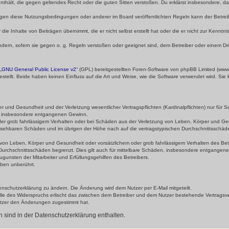
e enthält, die gegen geltendes Recht oder die guten Sitten verstoßen. Du erklärst insbesondere, 
egen diese Nutzungsbedingungen oder anderer im Board veröffentlichten Regeln kann der Betre
die Inhalte von Beiträgen übernimmt, die er nicht selbst erstellt hat oder die er nicht zur Kenn
ndern, sofern sie gegen o. g. Regeln verstoßen oder geeignet sind, dem Betreiber oder einem D
„
GNU General Public License v2
“ (GPL) bereitgestellten Foren-Software von phpBB Limited (ww
ellt. Beide haben keinen Einfluss auf die Art und Weise, wie die Software verwendet wird. Si
 und Gesundheit und der Verletzung wesentlicher Vertragspflichten (Kardinalpflichten) nur für Sc
wie insbesondere entgangenen Gewinn.
der grob fahrlässigem Verhalten oder bei Schäden aus der Verletzung von Leben, Körper und Ges
rhersehbaren Schäden und im übrigen der Höhe nach auf die vertragstypischen Durchschnittsschäde
von Leben, Körper und Gesundheit oder vorsätzlichem oder grob fahrlässigem Verhalten des Betr
Durchschnittsschäden begrenzt. Dies gilt auch für mittelbare Schäden, insbesondere entgangen
gunsten der Mitarbeiter und Erfüllungsgehilfen des Betreibers.
ben unberührt.
enschutzerklärung zu ändern. Die Änderung wird dem Nutzer per E-Mail mitgeteilt.
lle des Widerspruchs erlischt das zwischen dem Betreiber und dem Nutzer bestehende Vertragsverh
utzer den Änderungen zugestimmt hat.
sind in der Datenschutzerklärung enthalten.