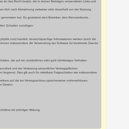
dass du das Recht besitzt, die in deinen Beiträgen verwendeten Links und
iber dich nach Abmahnung zeitweise oder dauerhaft von der Nutzung
tnis genommen hat. Du gestattest dem Betreiber, dein Benutzerkonto,
ritten Schaden zuzufügen.
w.phpbb.com) handelt; deutschsprachige Informationen werden durch die
e können insbesondere die Verwendung der Software für bestimmte Zwecke
häden, die auf ein vorsätzliches oder grob fahrlässiges Verhalten
undheit und der Verletzung wesentlicher Vertragspflichten
n begrenzt. Dies gilt auch für mittelbare Folgeschäden wie insbesondere
eibers auf die bei Vertragsschluss typischerweise vorhersehbaren
en Gewinn.
ältnis mit sofortiger Wirkung.