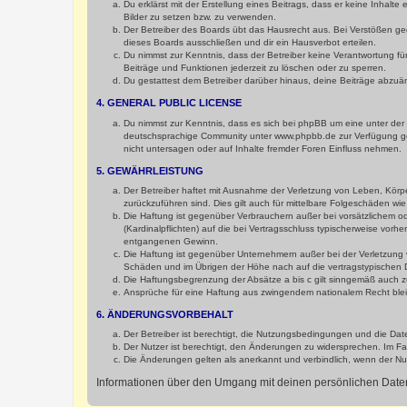
Du erklärst mit der Erstellung eines Beitrags, dass er keine Inhalt
Bilder zu setzen bzw. zu verwenden.
Der Betreiber des Boards übt das Hausrecht aus. Bei Verstößen g
dieses Boards ausschließen und dir ein Hausverbot erteilen.
Du nimmst zur Kenntnis, dass der Betreiber keine Verantwortung für 
Beiträge und Funktionen jederzeit zu löschen oder zu sperren.
Du gestattest dem Betreiber darüber hinaus, deine Beiträge abzuä
4. GENERAL PUBLIC LICENSE
Du nimmst zur Kenntnis, dass es sich bei phpBB um eine unter der 
deutschsprachige Community unter www.phpbb.de zur Verfügung gest
nicht untersagen oder auf Inhalte fremder Foren Einfluss nehmen.
5. GEWÄHRLEISTUNG
Der Betreiber haftet mit Ausnahme der Verletzung von Leben, Körper
zurückzuführen sind. Dies gilt auch für mittelbare Folgeschäden 
Die Haftung ist gegenüber Verbrauchern außer bei vorsätzlichem o
(Kardinalpflichten) auf die bei Vertragsschluss typischerweise vo
entgangenen Gewinn.
Die Haftung ist gegenüber Unternehmern außer bei der Verletzung 
Schäden und im Übrigen der Höhe nach auf die vertragstypischen 
Die Haftungsbegrenzung der Absätze a bis c gilt sinngemäß auch zu
Ansprüche für eine Haftung aus zwingendem nationalem Recht blei
6. ÄNDERUNGSVORBEHALT
Der Betreiber ist berechtigt, die Nutzungsbedingungen und die Dat
Der Nutzer ist berechtigt, den Änderungen zu widersprechen. Im Fa
Die Änderungen gelten als anerkannt und verbindlich, wenn der N
Informationen über den Umgang mit deinen persönlichen Daten 