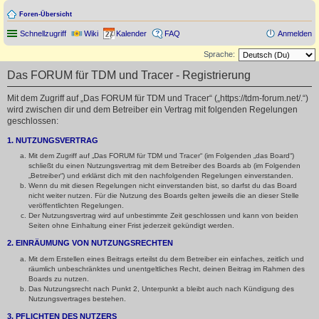
Foren-Übersicht
Schnellzugriff
Wiki
Kalender
FAQ
Anmelden
Sprache:
Das FORUM für TDM und Tracer - Registrierung
Mit dem Zugriff auf „Das FORUM für TDM und Tracer“ („https://tdm-forum.net/.“)
wird zwischen dir und dem Betreiber ein Vertrag mit folgenden Regelungen
geschlossen:
1. NUTZUNGSVERTRAG
Mit dem Zugriff auf „Das FORUM für TDM und Tracer“ (im Folgenden „das Board“)
schließt du einen Nutzungsvertrag mit dem Betreiber des Boards ab (im Folgenden
„Betreiber“) und erklärst dich mit den nachfolgenden Regelungen einverstanden.
Wenn du mit diesen Regelungen nicht einverstanden bist, so darfst du das Board
nicht weiter nutzen. Für die Nutzung des Boards gelten jeweils die an dieser Stelle
veröffentlichten Regelungen.
Der Nutzungsvertrag wird auf unbestimmte Zeit geschlossen und kann von beiden
Seiten ohne Einhaltung einer Frist jederzeit gekündigt werden.
2. EINRÄUMUNG VON NUTZUNGSRECHTEN
Mit dem Erstellen eines Beitrags erteilst du dem Betreiber ein einfaches, zeitlich und
räumlich unbeschränktes und unentgeltliches Recht, deinen Beitrag im Rahmen des
Boards zu nutzen.
Das Nutzungsrecht nach Punkt 2, Unterpunkt a bleibt auch nach Kündigung des
Nutzungsvertrages bestehen.
3. PFLICHTEN DES NUTZERS