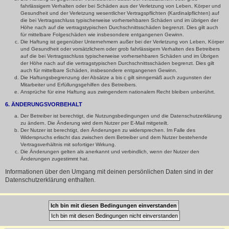
fahrlässigem Verhalten oder bei Schäden aus der Verletzung von Leben, Körper und
Gesundheit und der Verletzung wesentlicher Vertragspflichten (Kardinalpflichten) auf
die bei Vertragsschluss typischerweise vorhersehbaren Schäden und im übrigen der
Höhe nach auf die vertragstypischen Durchschnittsschäden begrenzt. Dies gilt auch
für mittelbare Folgeschäden wie insbesondere entgangenen Gewinn.
Die Haftung ist gegenüber Unternehmern außer bei der Verletzung von Leben, Körper
und Gesundheit oder vorsätzlichem oder grob fahrlässigem Verhalten des Betreibers
auf die bei Vertragsschluss typischerweise vorhersehbaren Schäden und im Übrigen
der Höhe nach auf die vertragstypischen Durchschnittsschäden begrenzt. Dies gilt
auch für mittelbare Schäden, insbesondere entgangenen Gewinn.
Die Haftungsbegrenzung der Absätze a bis c gilt sinngemäß auch zugunsten der
Mitarbeiter und Erfüllungsgehilfen des Betreibers.
Ansprüche für eine Haftung aus zwingendem nationalem Recht bleiben unberührt.
6. ÄNDERUNGSVORBEHALT
Der Betreiber ist berechtigt, die Nutzungsbedingungen und die Datenschutzerklärung
zu ändern. Die Änderung wird dem Nutzer per E-Mail mitgeteilt.
Der Nutzer ist berechtigt, den Änderungen zu widersprechen. Im Falle des
Widerspruchs erlischt das zwischen dem Betreiber und dem Nutzer bestehende
Vertragsverhältnis mit sofortiger Wirkung.
Die Änderungen gelten als anerkannt und verbindlich, wenn der Nutzer den
Änderungen zugestimmt hat.
Informationen über den Umgang mit deinen persönlichen Daten sind in der
Datenschutzerklärung enthalten.