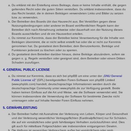
Du erklärst mit der Erstellung eines Beitrags, dass er keine Inhalte enthält, die gegen
geltendes Recht oder die guten Sitten verstoßen. Du erklärst insbesondere, dass du
das Recht besitzt, die in deinen Beiträgen verwendeten Links und Bilder zu setzen
bzw. zu verwenden.
Der Betreiber des Boards übt das Hausrecht aus. Bei Verstößen gegen diese
Nutzungsbedingungen oder anderer im Board veröffentlichten Regeln kann der
Betreiber dich nach Abmahnung zeitweise oder dauerhaft von der Nutzung dieses
Boards ausschließen und dir ein Hausverbot erteilen.
Du nimmst zur Kenntnis, dass der Betreiber keine Verantwortung für die Inhalte von
Beiträgen übernimmt, die er nicht selbst erstellt hat oder die er nicht zur Kenntnis
genommen hat. Du gestattest dem Betreiber, dein Benutzerkonto, Beiträge und
Funktionen jederzeit zu löschen oder zu sperren.
Du gestattest dem Betreiber darüber hinaus, deine Beiträge abzuändern, sofern sie
gegen o. g. Regeln verstoßen oder geeignet sind, dem Betreiber oder einem Dritten
Schaden zuzufügen.
4. GENERAL PUBLIC LICENSE
Du nimmst zur Kenntnis, dass es sich bei phpBB um eine unter der „
GNU General
Public License v2
“ (GPL) bereitgestellten Foren-Software von phpBB Limited
(www.phpbb.com) handelt; deutschsprachige Informationen werden durch die
deutschsprachige Community unter www.phpbb.de zur Verfügung gestellt. Beide
haben keinen Einfluss auf die Art und Weise, wie die Software verwendet wird. Sie
können insbesondere die Verwendung der Software für bestimmte Zwecke nicht
untersagen oder auf Inhalte fremder Foren Einfluss nehmen.
5. GEWÄHRLEISTUNG
Der Betreiber haftet mit Ausnahme der Verletzung von Leben, Körper und Gesundheit
und der Verletzung wesentlicher Vertragspflichten (Kardinalpflichten) nur für Schäden,
die auf ein vorsätzliches oder grob fahrlässiges Verhalten zurückzuführen sind. Dies
gilt auch für mittelbare Folgeschäden wie insbesondere entgangenen Gewinn.
Die Haftung ist gegenüber Verbrauchern außer bei vorsätzlichem oder grob