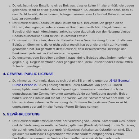
Du erklärst mit der Erstellung eines Beitrags, dass er keine Inhalte enthält, die gegen
geltendes Recht oder die guten Sitten verstoßen. Du erklärst insbesondere, dass du
das Recht besitzt, die in deinen Beiträgen verwendeten Links und Bilder zu setzen
bzw. zu verwenden.
Der Betreiber des Boards übt das Hausrecht aus. Bei Verstößen gegen diese
Nutzungsbedingungen oder anderer im Board veröffentlichten Regeln kann der
Betreiber dich nach Abmahnung zeitweise oder dauerhaft von der Nutzung dieses
Boards ausschließen und dir ein Hausverbot erteilen.
Du nimmst zur Kenntnis, dass der Betreiber keine Verantwortung für die Inhalte von
Beiträgen übernimmt, die er nicht selbst erstellt hat oder die er nicht zur Kenntnis
genommen hat. Du gestattest dem Betreiber, dein Benutzerkonto, Beiträge und
Funktionen jederzeit zu löschen oder zu sperren.
Du gestattest dem Betreiber darüber hinaus, deine Beiträge abzuändern, sofern sie
gegen o. g. Regeln verstoßen oder geeignet sind, dem Betreiber oder einem Dritten
Schaden zuzufügen.
4. GENERAL PUBLIC LICENSE
Du nimmst zur Kenntnis, dass es sich bei phpBB um eine unter der „
GNU General
Public License v2
“ (GPL) bereitgestellten Foren-Software von phpBB Limited
(www.phpbb.com) handelt; deutschsprachige Informationen werden durch die
deutschsprachige Community unter www.phpbb.de zur Verfügung gestellt. Beide
haben keinen Einfluss auf die Art und Weise, wie die Software verwendet wird. Sie
können insbesondere die Verwendung der Software für bestimmte Zwecke nicht
untersagen oder auf Inhalte fremder Foren Einfluss nehmen.
5. GEWÄHRLEISTUNG
Der Betreiber haftet mit Ausnahme der Verletzung von Leben, Körper und Gesundheit
und der Verletzung wesentlicher Vertragspflichten (Kardinalpflichten) nur für Schäden,
die auf ein vorsätzliches oder grob fahrlässiges Verhalten zurückzuführen sind. Dies
gilt auch für mittelbare Folgeschäden wie insbesondere entgangenen Gewinn.
Die Haftung ist gegenüber Verbrauchern außer bei vorsätzlichem oder grob