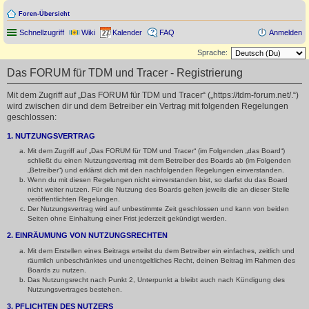
Foren-Übersicht
Schnellzugriff
Wiki
Kalender
FAQ
Anmelden
Sprache:
Das FORUM für TDM und Tracer - Registrierung
Mit dem Zugriff auf „Das FORUM für TDM und Tracer“ („https://tdm-forum.net/.“)
wird zwischen dir und dem Betreiber ein Vertrag mit folgenden Regelungen
geschlossen:
1. NUTZUNGSVERTRAG
Mit dem Zugriff auf „Das FORUM für TDM und Tracer“ (im Folgenden „das Board“)
schließt du einen Nutzungsvertrag mit dem Betreiber des Boards ab (im Folgenden
„Betreiber“) und erklärst dich mit den nachfolgenden Regelungen einverstanden.
Wenn du mit diesen Regelungen nicht einverstanden bist, so darfst du das Board
nicht weiter nutzen. Für die Nutzung des Boards gelten jeweils die an dieser Stelle
veröffentlichten Regelungen.
Der Nutzungsvertrag wird auf unbestimmte Zeit geschlossen und kann von beiden
Seiten ohne Einhaltung einer Frist jederzeit gekündigt werden.
2. EINRÄUMUNG VON NUTZUNGSRECHTEN
Mit dem Erstellen eines Beitrags erteilst du dem Betreiber ein einfaches, zeitlich und
räumlich unbeschränktes und unentgeltliches Recht, deinen Beitrag im Rahmen des
Boards zu nutzen.
Das Nutzungsrecht nach Punkt 2, Unterpunkt a bleibt auch nach Kündigung des
Nutzungsvertrages bestehen.
3. PFLICHTEN DES NUTZERS