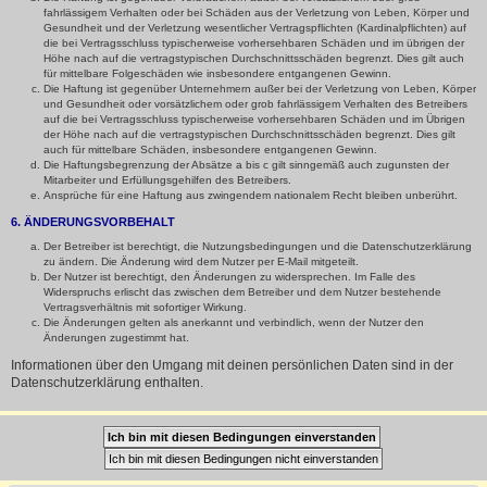
fahrlässigem Verhalten oder bei Schäden aus der Verletzung von Leben, Körper und
Gesundheit und der Verletzung wesentlicher Vertragspflichten (Kardinalpflichten) auf
die bei Vertragsschluss typischerweise vorhersehbaren Schäden und im übrigen der
Höhe nach auf die vertragstypischen Durchschnittsschäden begrenzt. Dies gilt auch
für mittelbare Folgeschäden wie insbesondere entgangenen Gewinn.
Die Haftung ist gegenüber Unternehmern außer bei der Verletzung von Leben, Körper
und Gesundheit oder vorsätzlichem oder grob fahrlässigem Verhalten des Betreibers
auf die bei Vertragsschluss typischerweise vorhersehbaren Schäden und im Übrigen
der Höhe nach auf die vertragstypischen Durchschnittsschäden begrenzt. Dies gilt
auch für mittelbare Schäden, insbesondere entgangenen Gewinn.
Die Haftungsbegrenzung der Absätze a bis c gilt sinngemäß auch zugunsten der
Mitarbeiter und Erfüllungsgehilfen des Betreibers.
Ansprüche für eine Haftung aus zwingendem nationalem Recht bleiben unberührt.
6. ÄNDERUNGSVORBEHALT
Der Betreiber ist berechtigt, die Nutzungsbedingungen und die Datenschutzerklärung
zu ändern. Die Änderung wird dem Nutzer per E-Mail mitgeteilt.
Der Nutzer ist berechtigt, den Änderungen zu widersprechen. Im Falle des
Widerspruchs erlischt das zwischen dem Betreiber und dem Nutzer bestehende
Vertragsverhältnis mit sofortiger Wirkung.
Die Änderungen gelten als anerkannt und verbindlich, wenn der Nutzer den
Änderungen zugestimmt hat.
Informationen über den Umgang mit deinen persönlichen Daten sind in der
Datenschutzerklärung enthalten.