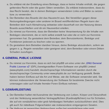
Du erklärst mit der Erstellung eines Beitrags, dass er keine Inhalte enthält, die gegen
geltendes Recht oder die guten Sitten verstoßen. Du erklärst insbesondere, dass du
das Recht besitzt, die in deinen Beiträgen verwendeten Links und Bilder zu setzen
bzw. zu verwenden.
Der Betreiber des Boards übt das Hausrecht aus. Bei Verstößen gegen diese
Nutzungsbedingungen oder anderer im Board veröffentlichten Regeln kann der
Betreiber dich nach Abmahnung zeitweise oder dauerhaft von der Nutzung dieses
Boards ausschließen und dir ein Hausverbot erteilen.
Du nimmst zur Kenntnis, dass der Betreiber keine Verantwortung für die Inhalte von
Beiträgen übernimmt, die er nicht selbst erstellt hat oder die er nicht zur Kenntnis
genommen hat. Du gestattest dem Betreiber, dein Benutzerkonto, Beiträge und
Funktionen jederzeit zu löschen oder zu sperren.
Du gestattest dem Betreiber darüber hinaus, deine Beiträge abzuändern, sofern sie
gegen o. g. Regeln verstoßen oder geeignet sind, dem Betreiber oder einem Dritten
Schaden zuzufügen.
4. GENERAL PUBLIC LICENSE
Du nimmst zur Kenntnis, dass es sich bei phpBB um eine unter der „
GNU General
Public License v2
“ (GPL) bereitgestellten Foren-Software von phpBB Limited
(www.phpbb.com) handelt; deutschsprachige Informationen werden durch die
deutschsprachige Community unter www.phpbb.de zur Verfügung gestellt. Beide
haben keinen Einfluss auf die Art und Weise, wie die Software verwendet wird. Sie
können insbesondere die Verwendung der Software für bestimmte Zwecke nicht
untersagen oder auf Inhalte fremder Foren Einfluss nehmen.
5. GEWÄHRLEISTUNG
Der Betreiber haftet mit Ausnahme der Verletzung von Leben, Körper und Gesundheit
und der Verletzung wesentlicher Vertragspflichten (Kardinalpflichten) nur für Schäden,
die auf ein vorsätzliches oder grob fahrlässiges Verhalten zurückzuführen sind. Dies
gilt auch für mittelbare Folgeschäden wie insbesondere entgangenen Gewinn.
Die Haftung ist gegenüber Verbrauchern außer bei vorsätzlichem oder grob