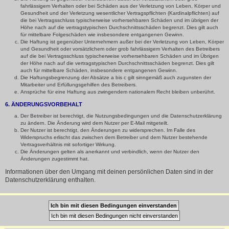
fahrlässigem Verhalten oder bei Schäden aus der Verletzung von Leben, Körper und
Gesundheit und der Verletzung wesentlicher Vertragspflichten (Kardinalpflichten) auf
die bei Vertragsschluss typischerweise vorhersehbaren Schäden und im übrigen der
Höhe nach auf die vertragstypischen Durchschnittsschäden begrenzt. Dies gilt auch
für mittelbare Folgeschäden wie insbesondere entgangenen Gewinn.
Die Haftung ist gegenüber Unternehmern außer bei der Verletzung von Leben, Körper
und Gesundheit oder vorsätzlichem oder grob fahrlässigem Verhalten des Betreibers
auf die bei Vertragsschluss typischerweise vorhersehbaren Schäden und im Übrigen
der Höhe nach auf die vertragstypischen Durchschnittsschäden begrenzt. Dies gilt
auch für mittelbare Schäden, insbesondere entgangenen Gewinn.
Die Haftungsbegrenzung der Absätze a bis c gilt sinngemäß auch zugunsten der
Mitarbeiter und Erfüllungsgehilfen des Betreibers.
Ansprüche für eine Haftung aus zwingendem nationalem Recht bleiben unberührt.
6. ÄNDERUNGSVORBEHALT
Der Betreiber ist berechtigt, die Nutzungsbedingungen und die Datenschutzerklärung
zu ändern. Die Änderung wird dem Nutzer per E-Mail mitgeteilt.
Der Nutzer ist berechtigt, den Änderungen zu widersprechen. Im Falle des
Widerspruchs erlischt das zwischen dem Betreiber und dem Nutzer bestehende
Vertragsverhältnis mit sofortiger Wirkung.
Die Änderungen gelten als anerkannt und verbindlich, wenn der Nutzer den
Änderungen zugestimmt hat.
Informationen über den Umgang mit deinen persönlichen Daten sind in der
Datenschutzerklärung enthalten.