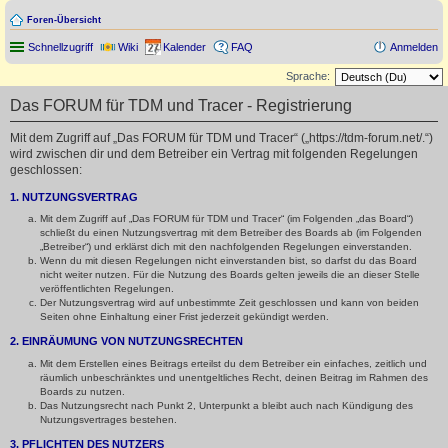
Foren-Übersicht
Schnellzugriff
Wiki
Kalender
FAQ
Anmelden
Sprache:
Das FORUM für TDM und Tracer - Registrierung
Mit dem Zugriff auf „Das FORUM für TDM und Tracer“ („https://tdm-forum.net/.“)
wird zwischen dir und dem Betreiber ein Vertrag mit folgenden Regelungen
geschlossen:
1. NUTZUNGSVERTRAG
Mit dem Zugriff auf „Das FORUM für TDM und Tracer“ (im Folgenden „das Board“)
schließt du einen Nutzungsvertrag mit dem Betreiber des Boards ab (im Folgenden
„Betreiber“) und erklärst dich mit den nachfolgenden Regelungen einverstanden.
Wenn du mit diesen Regelungen nicht einverstanden bist, so darfst du das Board
nicht weiter nutzen. Für die Nutzung des Boards gelten jeweils die an dieser Stelle
veröffentlichten Regelungen.
Der Nutzungsvertrag wird auf unbestimmte Zeit geschlossen und kann von beiden
Seiten ohne Einhaltung einer Frist jederzeit gekündigt werden.
2. EINRÄUMUNG VON NUTZUNGSRECHTEN
Mit dem Erstellen eines Beitrags erteilst du dem Betreiber ein einfaches, zeitlich und
räumlich unbeschränktes und unentgeltliches Recht, deinen Beitrag im Rahmen des
Boards zu nutzen.
Das Nutzungsrecht nach Punkt 2, Unterpunkt a bleibt auch nach Kündigung des
Nutzungsvertrages bestehen.
3. PFLICHTEN DES NUTZERS