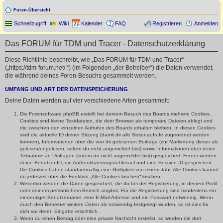
Foren-Übersicht
Schnellzugriff
Wiki
Kalender
FAQ
Registrieren
Anmelden
Das FORUM für TDM und Tracer - Datenschutzerklärung
Diese Richtlinie beschreibt, wie „Das FORUM für TDM und Tracer“
(„https://tdm-forum.net/.“) (im Folgenden „der Betreiber“) die Daten verwendet,
die während deines Foren-Besuchs gesammelt werden.
UMFANG UND ART DER DATENSPEICHERUNG
Deine Daten werden auf vier verschiedene Arten gesammelt:
Die Forensoftware phpBB erstellt bei deinem Besuch des Boards mehrere Cookies.
Cookies sind kleine Textdateien, die dein Browser als temporäre Dateien ablegt und
die zwischen den einzelnen Aufrufen des Boards erhalten bleiben. In diesen Cookies
sind die aktuelle ID deiner Sitzung (damit dir alle Seitenaufrufe zugeordnet werden
können), Informationen über die von dir gelesenen Beiträge (zur Markierung dieser als
gelesen/ungelesen; sofern du nicht angemeldet bist) sowie Informationen über deine
Teilnahme an Umfragen (sofern du nicht angemeldet bist) gespeichert. Ferner werden
deine Benutzer-ID, ein Authentifizierungsschlüssel und eine Session-ID gespeichert.
Die Cookies haben standardmäßig eine Gültigkeit von einem Jahr. Alle Cookies kannst
du jederzeit über die Funktion „Alle Cookies löschen“ löschen.
Weiterhin werden die Daten gespeichert, die du bei der Registrierung, in deinem Profil
oder deinem persönlichem Bereich angibst. Für die Registrierung sind mindestens ein
eindeutiger Benutzername, eine E-Mail-Adresse und ein Passwort notwendig. Wenn
durch den Betreiber weitere Daten als notwendig festgelegt wurden, so ist dies für
dich vor deren Eingabe ersichtlich.
Wenn du einen Beitrag oder eine private Nachricht erstellst, so werden die dort