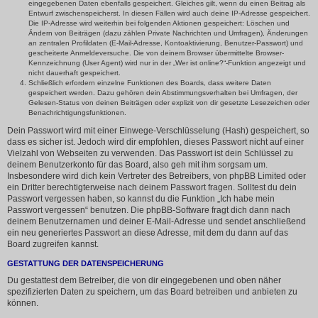
eingegebenen Daten ebenfalls gespeichert. Gleiches gilt, wenn du einen Beitrag als
Entwurf zwischenspeicherst. In diesen Fällen wird auch deine IP-Adresse gespeichert.
Die IP-Adresse wird weiterhin bei folgenden Aktionen gespeichert: Löschen und
Ändern von Beiträgen (dazu zählen Private Nachrichten und Umfragen), Änderungen
an zentralen Profildaten (E-Mail-Adresse, Kontoaktivierung, Benutzer-Passwort) und
gescheiterte Anmeldeversuche. Die von deinem Browser übermittelte Browser-
Kennzeichnung (User Agent) wird nur in der „Wer ist online?“-Funktion angezeigt und
nicht dauerhaft gespeichert.
Schließlich erfordern einzelne Funktionen des Boards, dass weitere Daten
gespeichert werden. Dazu gehören dein Abstimmungsverhalten bei Umfragen, der
Gelesen-Status von deinen Beiträgen oder explizit von dir gesetzte Lesezeichen oder
Benachrichtigungsfunktionen.
Dein Passwort wird mit einer Einwege-Verschlüsselung (Hash) gespeichert, so
dass es sicher ist. Jedoch wird dir empfohlen, dieses Passwort nicht auf einer
Vielzahl von Webseiten zu verwenden. Das Passwort ist dein Schlüssel zu
deinem Benutzerkonto für das Board, also geh mit ihm sorgsam um.
Insbesondere wird dich kein Vertreter des Betreibers, von phpBB Limited oder
ein Dritter berechtigterweise nach deinem Passwort fragen. Solltest du dein
Passwort vergessen haben, so kannst du die Funktion „Ich habe mein
Passwort vergessen“ benutzen. Die phpBB-Software fragt dich dann nach
deinem Benutzernamen und deiner E-Mail-Adresse und sendet anschließend
ein neu generiertes Passwort an diese Adresse, mit dem du dann auf das
Board zugreifen kannst.
GESTATTUNG DER DATENSPEICHERUNG
Du gestattest dem Betreiber, die von dir eingegebenen und oben näher
spezifizierten Daten zu speichern, um das Board betreiben und anbieten zu
können.