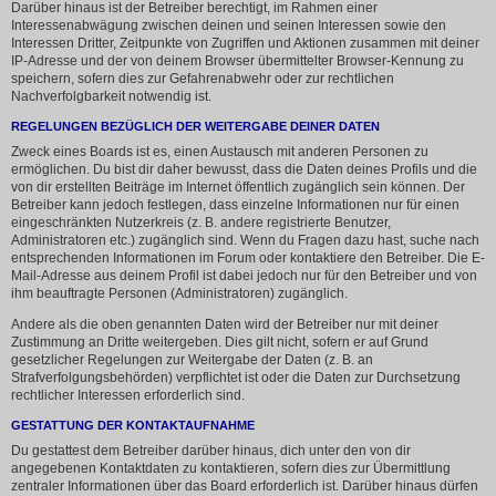
Darüber hinaus ist der Betreiber berechtigt, im Rahmen einer
Interessenabwägung zwischen deinen und seinen Interessen sowie den
Interessen Dritter, Zeitpunkte von Zugriffen und Aktionen zusammen mit deiner
IP-Adresse und der von deinem Browser übermittelter Browser-Kennung zu
speichern, sofern dies zur Gefahrenabwehr oder zur rechtlichen
Nachverfolgbarkeit notwendig ist.
REGELUNGEN BEZÜGLICH DER WEITERGABE DEINER DATEN
Zweck eines Boards ist es, einen Austausch mit anderen Personen zu
ermöglichen. Du bist dir daher bewusst, dass die Daten deines Profils und die
von dir erstellten Beiträge im Internet öffentlich zugänglich sein können. Der
Betreiber kann jedoch festlegen, dass einzelne Informationen nur für einen
eingeschränkten Nutzerkreis (z. B. andere registrierte Benutzer,
Administratoren etc.) zugänglich sind. Wenn du Fragen dazu hast, suche nach
entsprechenden Informationen im Forum oder kontaktiere den Betreiber. Die E-
Mail-Adresse aus deinem Profil ist dabei jedoch nur für den Betreiber und von
ihm beauftragte Personen (Administratoren) zugänglich.
Andere als die oben genannten Daten wird der Betreiber nur mit deiner
Zustimmung an Dritte weitergeben. Dies gilt nicht, sofern er auf Grund
gesetzlicher Regelungen zur Weitergabe der Daten (z. B. an
Strafverfolgungsbehörden) verpflichtet ist oder die Daten zur Durchsetzung
rechtlicher Interessen erforderlich sind.
GESTATTUNG DER KONTAKTAUFNAHME
Du gestattest dem Betreiber darüber hinaus, dich unter den von dir
angegebenen Kontaktdaten zu kontaktieren, sofern dies zur Übermittlung
zentraler Informationen über das Board erforderlich ist. Darüber hinaus dürfen